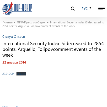
РУС
Главная
ПИР-Пресс сообщает
International Security Index iSidecreased to
2854 points. Arguello, Tolipovcomment events of the week
Статус:
Открыт
International Security Index iSidecreased to 2854
points. Arguello, Tolipovcomment events of the
week
22 января 2014
22.01.2014
Скачать