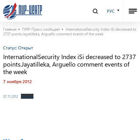
РУС
Главная
ПИР-Пресс сообщает
InternationalSecurity Index iSi decreased to
2737 points.Jayatilleka, Arguello comment events of the week
Статус:
Открыт
InternationalSecurity Index iSi decreased to 2737
points.Jayatilleka, Arguello comment events of
the week
7 ноября 2012
07.11.2012
Скачать