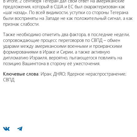
В итоге, 2 сентября Тегеран дал свой ответ на американские
предложения, который в США и ЕС был охарактеризован как
«шаг назад». По всей видимости, уступки со стороны Тегерана
были восприняты на Западе не как положительный сигнал, а как
признак слабости.
Также необходимо отметить два фактора, в последние недели,
сопровождающие процесс переговоров по СВПД – обмен
ударами между американскими военными и проиранскими
формированиями в Ираке и Сирии, а также активную
дипломатию Израиля, вероятно, пытающегося повлиять на
позицию Вашингтона в сторону её ужесточения.
Ключевые слова
: Иран; ДНЯО; Ядерное нераспространение;
СВПД