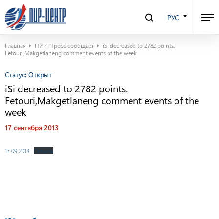
РУС
Главная
ПИР-Пресс сообщает
iSi decreased to 2782 points.
Fetouri,Makgetlaneng comment events of the week
Статус:
Открыт
iSi decreased to 2782 points.
Fetouri,Makgetlaneng comment events of the
week
17 сентября 2013
17.09.2013
Скачать