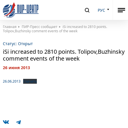
РУС
Главная
ПИР-Пресс сообщает
iSi increased to 2810 points.
Tolipov,Buzhinsky comment events of the week
Статус:
Открыт
iSi increased to 2810 points. Tolipov,Buzhinsky
comment events of the week
26 июня 2013
26.06.2013
Скачать