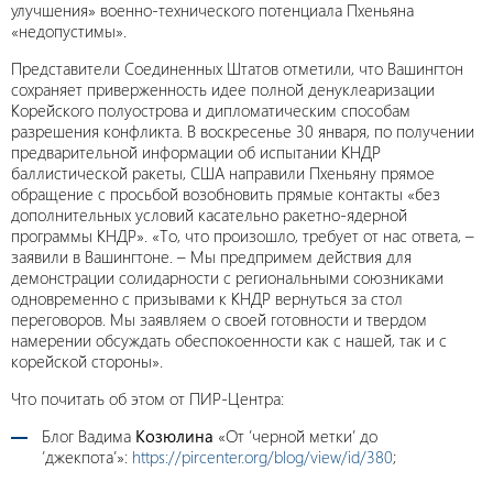
улучшения» военно-технического потенциала Пхеньяна
«недопустимы».
Представители Соединенных Штатов отметили, что Вашингтон
сохраняет приверженность идее полной денуклеаризации
Корейского полуострова и дипломатическим способам
разрешения конфликта. В воскресенье 30 января, по получении
предварительной информации об испытании КНДР
баллистической ракеты, США направили Пхеньяну прямое
обращение с просьбой возобновить прямые контакты «без
дополнительных условий касательно ракетно-ядерной
программы КНДР». «То, что произошло, требует от нас ответа, –
заявили в Вашингтоне. – Мы предпримем действия для
демонстрации солидарности с региональными союзниками
одновременно с призывами к КНДР вернуться за стол
переговоров. Мы заявляем о своей готовности и твердом
намерении обсуждать обеспокоенности как с нашей, так и с
корейской стороны».
Что почитать об этом от ПИР-Центра:
Блог Вадима
Козюлина
«От ’черной метки’ до
’джекпота’»:
https://pircenter.org/blog/view/id/380
;