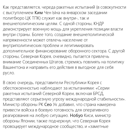
Как представляется, череда ракетных испытаний (в совокупности
с выступлением
Ким
Чен Ына на январском заседании
политбюро ЦК ТПК) служит как внутри-, так и
внешнеполитическим целям. С одной стороны, КНДР
демонстрирует военную мощь для укрепления позиции власти
внутри страны. Более того, создание внешнеполитической
напряженности может отвлечь население от
внутриполитических проблем и легитимировать
дополнительное финансирование оборонного сектора. С другой
стороны, Северная Корея, очевидно, пытается привлечь
внимание Соединенных Штатов, стремясь повлиять на политику
Вашингтона и направить его действия в выгодное для себя
русло.
В свою очередь, представители Республики Корея с
обеспокоенностью наблюдают за испытаниями: «Серии
ракетных испытаний Северной Кореи, включая БРСД,
представляют серьезную угрозу международной стабильности».
Министр обороны РК
Сео
Ук добавил, что страна намерена
привести войска в боевую готовность для оперативного
реагирования на любую ситуацию.
Нобуо
Киси, министр
обороны Японии, также подчеркнул, что Северная Корея
провоцирует международное сообщество, и «заметные