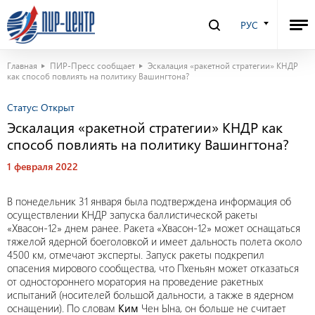
РУС
Главная
ПИР-Пресс сообщает
Эскалация «ракетной стратегии» КНДР
как способ повлиять на политику Вашингтона?
Статус:
Открыт
Эскалация «ракетной стратегии» КНДР как
способ повлиять на политику Вашингтона?
1 февраля 2022
В понедельник 31 января была подтверждена информация об
осуществлении КНДР запуска баллистической ракеты
«Хвасон-12» днем ранее. Ракета «Хвасон-12» может оснащаться
тяжелой ядерной боеголовкой и имеет дальность полета около
4500 км, отмечают эксперты. Запуск ракеты подкрепил
опасения мирового сообщества, что Пхеньян может отказаться
от одностороннего моратория на проведение ракетных
испытаний (носителей большой дальности, а также в ядерном
оснащении). По словам
Ким
Чен Ына, он больше не считает