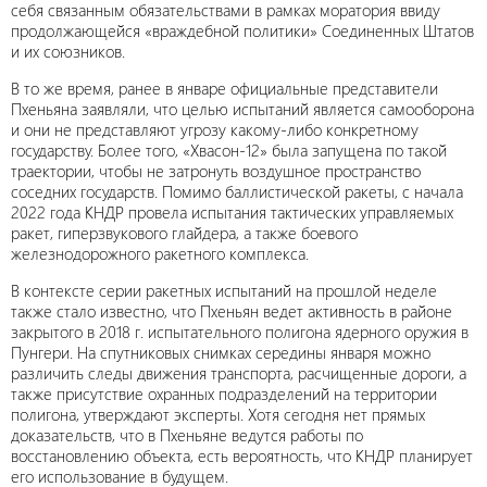
себя связанным обязательствами в рамках моратория ввиду
продолжающейся «враждебной политики» Соединенных Штатов
и их союзников.
В то же время, ранее в январе официальные представители
Пхеньяна заявляли, что целью испытаний является самооборона
и они не представляют угрозу какому-либо конкретному
государству. Более того, «Хвасон-12» была запущена по такой
траектории, чтобы не затронуть воздушное пространство
соседних государств. Помимо баллистической ракеты, с начала
2022 года КНДР провела испытания тактических управляемых
ракет, гиперзвукового глайдера, а также боевого
железнодорожного ракетного комплекса.
В контексте серии ракетных испытаний на прошлой неделе
также стало известно, что Пхеньян ведет активность в районе
закрытого в 2018 г. испытательного полигона ядерного оружия в
Пунгери. На спутниковых снимках середины января можно
различить следы движения транспорта, расчищенные дороги, а
также присутствие охранных подразделений на территории
полигона, утверждают эксперты. Хотя сегодня нет прямых
доказательств, что в Пхеньяне ведутся работы по
восстановлению объекта, есть вероятность, что КНДР планирует
его использование в будущем.