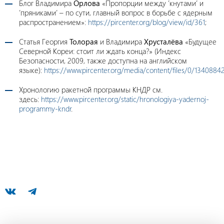
Блог Владимира
Орлова
«Пропорции между ’кнутами’ и
’пряниками’ – по сути, главный вопрос в борьбе с ядерным
распространением»:
https://pircenter.org/blog/view/id/361
;
Статья Георгия
Толорая
и Владимира
Хрусталёва
«Будущее
Северной Кореи: стоит ли ждать конца?» (Индекс
Безопасности, 2009, также доступна на английском
языке):
https://www.pircenter.org/media/content/files/0/1340884
Хронологию ракетной программы КНДР см.
здесь:
https://www.pircenter.org/static/hronologiya-yadernoj-
programmy-kndr
.