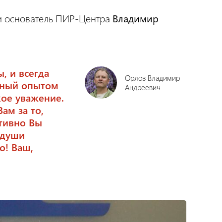
и основатель ПИР-Центра
Владимир
, и всегда
Орлов Владимир
нный опытом
Андреевич
кое уважение.
ам за то,
тивно Вы
 души
о! Ваш,