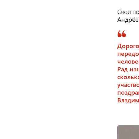
Свои п
Андрее
Дорого
передо
челове
Рад на
скольк
участв
поздра
Владим