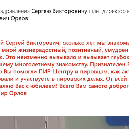
оздравления
Сергею Викторовичу
шлет директор 
вич Орлов
:
й Сергей Викторович, сколько лет мы знакомы
 мной жизнерадостный, позитивный, умудре
к. Это неизменно вызывало и вызывает глубо
шему многолетнему знакомству. Признателен В
о Вы помогли ПИР-Центру и пировцам, как ак
овали и участвуете в пировских делах. От всей
вляю Вас с юбилеем! Всего Вам самого доброг
ир Орлов