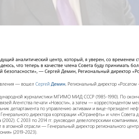
ущий аналитический центр, который, я уверен, со временем с
деюсь, что теперь в качестве члена Совета буду принимать бол
ой безопасности», — Сергей Демин, Региональный директор «Р
равления — вошел
Сергей
Демин
, Региональный директор «Росатом
ждународной журналистики МГИМО МИД СССР (1985-1990). По оконч
вязей Агентства печати «Новости», а затем — корреспондентом ме
ик департамента по управлению активами и вице-президент нефт
ль Генерального директора корпорации «Югранефть» и член Совета
2002). С 2003 по 2014 гг. руководил девелоперскими компаниями
ает в атомной отрасли — Генеральный директор регионального цент
ония» (2019-2023).