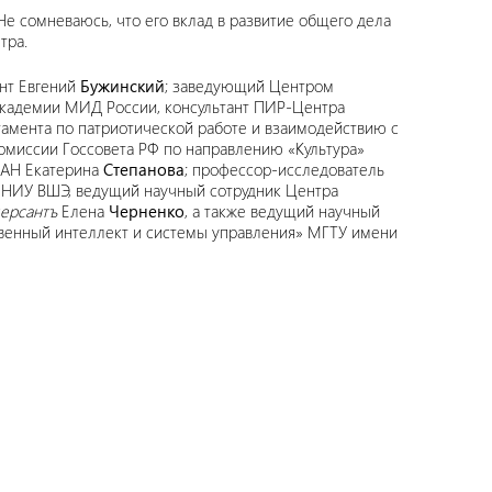
е сомневаюсь, что его вклад в развитие общего дела
тра.
нт Евгений
Бужинский
; заведующий Центром
кадемии МИД России, консультант ПИР-Центра
тамента по патриотической работе и взаимодействию с
омиссии Госсовета РФ по направлению «Культура»
РАН Екатерина
Степанова
; профессор-исследователь
и НИУ ВШЭ, ведущий научный сотрудник Центра
ерсантъ
Елена
Черненко
, а также ведущий научный
венный интеллект и системы управления» МГТУ имени