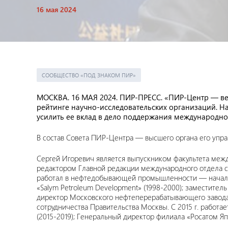
16 мая 2024
СООБЩЕСТВО «ПОД ЗНАКОМ ПИР»
МОСКВА. 16 МАЯ 2024. ПИР-ПРЕСС. «ПИР-Центр — вед
рейтинге научно-исследовательских организаций. На
усилить ее вклад в дело поддержания международн
В состав Совета ПИР-Центра — высшего органа его уп
Сергей Игоревич является выпускником факультета ме
редактором Главной редакции международного отдела с
работал в нефтедобывающей промышленности — начальн
«Salym Petroleum Development» (1998-2000); заместите
директор Московского нефтеперерабатывающего завода (
сотрудничества Правительства Москвы. С 2015 г. работ
(2015-2019); Генеральный директор филиала «Росатом Яп