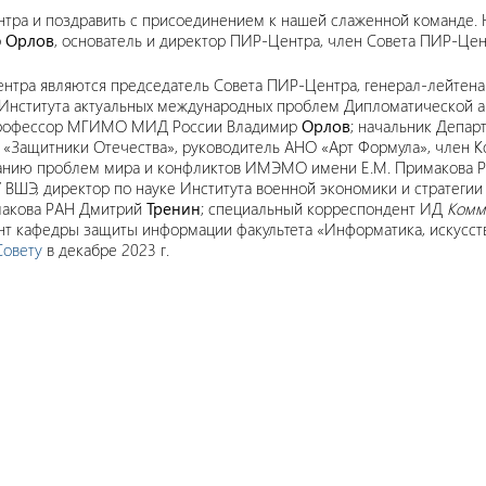
тра и поздравить с присоединением к нашей слаженной команде. Н
р
Орлов
, основатель и директор ПИР-Центра, член Совета ПИР-Цен
нтра являются председатель Совета ПИР-Центра, генерал-лейтена
Института актуальных международных проблем Дипломатической а
, профессор МГИМО МИД России Владимир
Орлов
; начальник Депар
«Защитники Отечества», руководитель АНО «Арт Формула», член К
ованию проблем мира и конфликтов ИМЭМО имени Е.М. Примакова 
 ВШЭ, директор по науке Института военной экономики и стратеги
макова РАН Дмитрий
Тренин
; специальный корреспондент ИД
Комм
нт кафедры защиты информации факультета «Информатика, искусст
Совету
в декабре 2023 г.