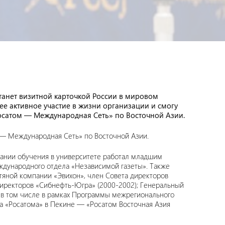
танет визитной карточкой России в мировом
ее активное участие в жизни организации и смогу
осатом — Международная Сеть» по Восточной Азии.
 — Международная Сеть» по Восточной Азии.
ании обучения в университете работал младшим
ждународного отдела «Независимой газеты». Также
яной компании «Эвихон», член Совета директоров
 директоров «Сибнефть-Югра» (2000-2002); Генеральный
, в том числе в рамках Программы межрегионального
ра «Росатома» в Пекине — «Росатом Восточная Азия