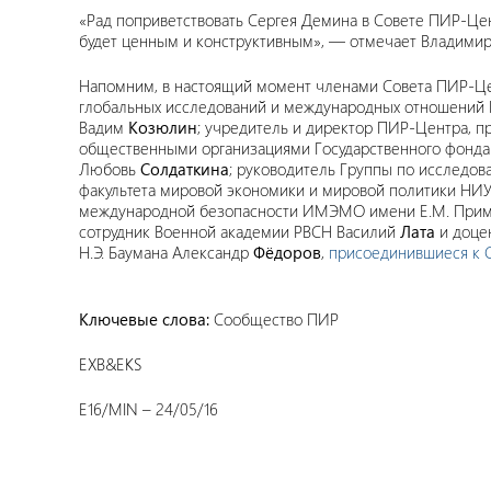
«Рад поприветствовать Сергея Демина в Совете ПИР-Цен
будет ценным и конструктивным», — отмечает Владими
Напомним, в настоящий момент членами Совета ПИР-Це
глобальных исследований и международных отношений 
Вадим
Козюлин
; учредитель и директор ПИР-Центра
общественными организациями Государственного фонда 
Любовь
Солдаткина
; руководитель Группы по исслед
факультета мировой экономики и мировой политики НИУ
международной безопасности ИМЭМО имени Е.М. При
сотрудник Военной академии РВСН Василий
Лата
и доце
Н.Э. Баумана Александр
Фёдоров
,
присоединившиеся к 
Ключевые слова:
Сообщество ПИР
EXB&EKS
E16/MIN – 24/05/16