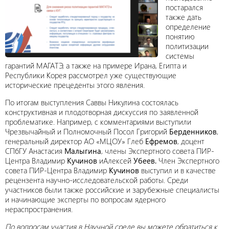
постарался
также дать
определение
понятию
политизации
системы
гарантий МАГАТЭ, а также на примере Ирана, Египта и
Республики Корея рассмотрел уже существующие
исторические прецеденты этого явления.
По итогам выступления Саввы Никулина состоялась
конструктивная и плодотворная дискуссия по заявленной
проблематике. Например, с комментариями выступили
Чрезвычайный и Полномочный Посол Григорий
Берденников
,
генеральный директор АО «МЦОУ» Глеб
Ефремов
, доцент
СПбГУ Анастасия
Малыгина
, члены Экспертного совета ПИР-
Центра Владимир
Кучинов
иАлексей
Убеев.
Член Экспертного
совета ПИР-Центра Владимир
Кучинов
выступил и в качестве
рецензента научно-исследовательской работы. Среди
участников были также российские и зарубежные специалисты
и начинающие эксперты по вопросам ядерного
нераспространения.
По вопросам участия в Научной среде вы можете обратиться к