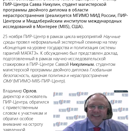
ПИР-Центра Савва Никулин,
студент магистерской
программы двойного диплома в области
нераспространения (реализуется МГИМО МИД России, ПИР-
Центром и Миддлберийским институтом международных
исследований в Монтерее (
MIIS
), США).
25 ноября ПИР-Центр в рамках цикла мероприятий
Научные
среды
провел неформальный экспертный семинар на тему
«Концепция на уровне государства и политизация системы
гарантий МАГАТЭ». К обсуждению был представлен доклад,
подготовленный в рамках научно-исследовательской
стажировки в ПИР-Центре Саввой
Никулиным
, студентом
магистерской программы двойного диплома
Глобальная
безопасность, ядерная политика и нераспространение
ОМУ
(МГИМО-MIIS-ПИР-Центр).
Владимир
Орлов
,
директор и основатель
ПИР-Центра, обратился
с приветственным
словом к участникам и
обратил особое
внимание на остроту
заявленной