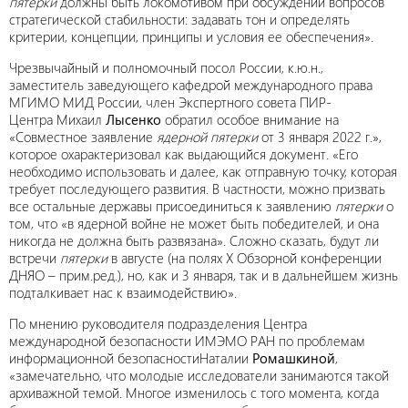
пятерки
должны быть локомотивом при обсуждении вопросов
стратегической стабильности: задавать тон и определять
критерии, концепции, принципы и условия ее обеспечения».
Чрезвычайный и полномочный посол России, к.ю.н.,
заместитель заведующего кафедрой международного права
МГИМО МИД России, член Экспертного совета ПИР-
Центра Михаил
Лысенко
обратил особое внимание на
«Совместное заявление
ядерной пятерки
от 3 января 2022 г.»,
которое охарактеризовал как выдающийся документ. «Его
необходимо использовать и далее, как отправную точку, которая
требует последующего развития. В частности, можно призвать
все остальные державы присоединиться к заявлению
пятерки
о
том, что «в ядерной войне не может быть победителей, и она
никогда не должна быть развязана». Сложно сказать, будут ли
встречи
пятерки
в августе (на полях Х Обзорной конференции
ДНЯО – прим.ред.), но, как и 3 января, так и в дальнейшем жизнь
подталкивает нас к взаимодействию».
По мнению руководителя подразделения Центра
международной безопасности ИМЭМО РАН по проблемам
информационной безопасностиНаталии
Ромашкиной
,
«замечательно, что молодые исследователи занимаются такой
архиважной темой. Многое изменилось с того момента, когда