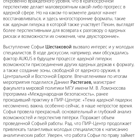
откровенно враждебного уровня, что в краткосрочной
перспективе делает маловероятным какой-либо прогресс в
ядерной сфере. Но на каком-то моменте диалог начнет
восстанавливаться, и здесь многосторонние форматы, такие
как
ядерная пятерка
, в которой также участвует Пекин, выглядят
более перспективными для возврата к разговору о ядерных
рисках и возможности их снижения, чем двухсторонние».
Выступление Софьи
Шестаковой
вызвало интерес и у молодых
специалистов. В ходе дискуссии, например, ими обсуждались
фактор AUKUS в будущем процессе
ядерной пятерки
,
возможности присоединения других ядерных держав к формату,
а также создание зоны, свободной от ядерного оружия, в
Центральной и Восточной Европе. Впечатлениями по итогам
мероприятия поделился Даниил
Растегаев,
магистрант
факультета мировой политики МГУ имени М. В. Ломоносова
(программа «Международная безопасность», ранее
проходивший практику в ПИР-Центре: «Тема
ядерной пядерки
,
несомненно, важна, особенно сейчас, в наше непростое время.
Софья провела прекрасный, основательный и глубокий анализ
возможностей и перспектив пятёрки. Поражает объем
проведенной Софьей работы. Рад, что ПИР-Центр продолжает
привлекать талантливых молодых специалистов к написанию
аналитических работ. Уверен, что работа Софьи по праву займет