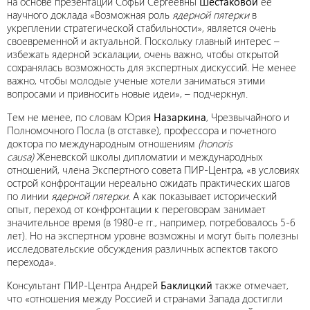
на основе презентации Софьи Сергеевны
Шестаковой
ее
научного доклада «Возможная роль
ядерной пятерки
в
укреплении стратегической стабильности», является очень
своевременной и актуальной. Поскольку главный интерес –
избежать ядерной эскалации, очень важно, чтобы открытой
сохранялась возможность для экспертных дискуссий. Не менее
важно, чтобы молодые ученые хотели заниматься этими
вопросами и привносить новые идеи», – подчеркнул.
Тем не менее, по словам Юрия
Назаркина
, Чрезвычайного и
Полномочного Посла (в отставке), профессора и почетного
доктора по международным отношениям
(honoris
causa)
Женевской школы дипломатии и международных
отношений, члена Экспертного совета ПИР-Центра, «в условиях
острой конфронтации нереально ожидать практических шагов
по линии
ядерной пятерки
. А как показывает исторический
опыт, переход от конфронтации к переговорам занимает
значительное время (в 1980-е гг., например, потребовалось 5-6
лет). Но на экспертном уровне возможны и могут быть полезны
исследовательские обсуждения различных аспектов такого
перехода».
Консультант ПИР-Центра Андрей
Баклицкий
также отмечает,
что «отношения между Россией и странами Запада достигли