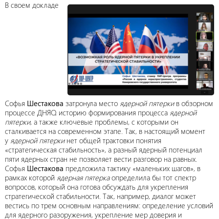
В своем докладе
Софья
Шестакова
затронула место
ядерной пятерки
в обзорном
процессе ДНЯО, историю формирования процесса
ядерной
пятерки
, а также ключевые проблемы, с которыми он
сталкивается на современном этапе. Так, в настоящий момент
у
ядерной пятерки
нет общей трактовки понятия
«стратегическая стабильность», а разный ядерный потенциал
пяти ядерных стран не позволяет вести разговор на равных.
Софья
Шестакова
предложила тактику «маленьких шагов», в
рамках которой
ядерная пятерка
определила бы тот спектр
вопросов, который она готова обсуждать для укрепления
стратегической стабильности. Так, например, диалог может
вестись по трем основным направлениям: определение условий
для ядерного разоружения, укрепление мер доверия и