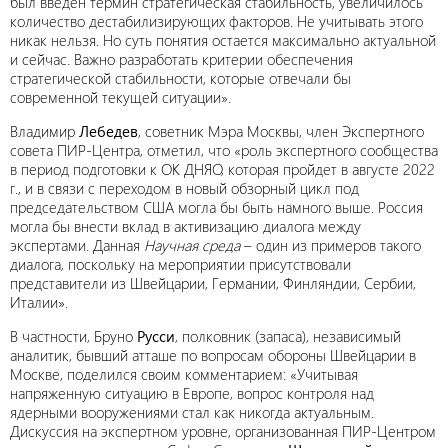
был введен термин стратегическая стабильность, увеличилось
количество дестабилизирующих факторов. Не учитывать этого
никак нельзя. Но суть понятия остается максимально актуальной
и сейчас. Важно разработать критерии обеспечения
стратегической стабильности, которые отвечали бы
современной текущей ситуации».
Владимир
Лебедев
, советник Мэра Москвы, член Экспертного
совета ПИР-Центра, отметил, что «роль экспертного сообщества
в период подготовки к ОК ДНЯО, которая пройдет в августе 2022
г., и в связи с переходом в новый обзорный цикл под
председательством США могла бы быть намного выше. Россия
могла бы внести вклад в активизацию диалога между
экспертами. Данная
Научная среда
– один из примеров такого
диалога, поскольку на мероприятии присутствовали
представители из Швейцарии, Германии, Финляндии, Сербии,
Италии».
В частности, Бруно
Русси
, полковник (запаса), независимый
аналитик, бывший атташе по вопросам обороны Швейцарии в
Москве, поделился своим комментарием: «Учитывая
напряженную ситуацию в Европе, вопрос контроля над
ядерными вооружениями стал как никогда актуальным.
Дискуссия на экспертном уровне, организованная ПИР-Центром