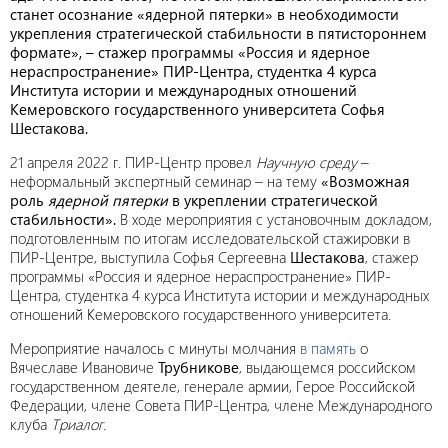
станет осознание «ядерной пятерки» в необходимости
укрепления стратегической стабильности в пятистороннем
формате», – стажер программы «Россия и ядерное
нераспространение» ПИР-Центра, студентка 4 курса
Института истории и международных отношений
Кемеровского государственного университета Софья
Шестакова.
21 апреля 2022 г. ПИР-Центр провел
Научную среду
–
неформальный экспертный семинар – на тему
«Возможная
роль
ядерной пятерки
в укреплении стратегической
стабильности».
В ходе мероприятия с установочным докладом,
подготовленным по итогам исследовательской стажировки в
ПИР-Центре, выступила Софья Сергеевна
Шестакова
, стажер
программы «Россия и ядерное нераспространение» ПИР-
Центра, студентка 4 курса Института истории и международных
отношений Кемеровского государственного университета.
Мероприятие началось с минуты молчания
в память
о
Вячеславе Ивановиче
Трубникове
, выдающемся российском
государственном деятеле, генерале армии, Герое Российской
Федерации, члене Совета ПИР-Центра, члене Международного
клуба
Триалог.