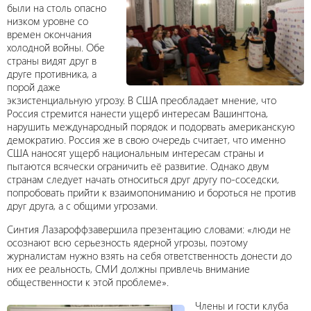
были на столь опасно
низком уровне со
времен окончания
холодной войны. Обе
страны видят друг в
друге противника, а
порой даже
экзистенциальную угрозу. В США преобладает мнение, что
Россия стремится нанести ущерб интересам Вашингтона,
нарушить международный порядок и подорвать американскую
демократию. Россия же в свою очередь считает, что именно
США наносят ущерб национальным интересам страны и
пытаются всячески ограничить её развитие. Однако двум
странам следует начать относиться друг другу по-соседски,
попробовать прийти к взаимопониманию и бороться не против
друг друга, а с общими угрозами.
Синтия Лазароффзавершила презентацию словами: «люди не
осознают всю серьезность ядерной угрозы, поэтому
журналистам нужно взять на себя ответственность донести до
них ее реальность, СМИ должны привлечь внимание
общественности к этой проблеме».
Члены и гости клуба