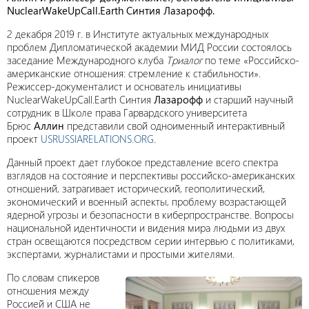
NuclearWakeUpCall.Earth Синтия Лазарофф.
2 декабря 2019 г. в Институте актуальных международных
проблем Дипломатической академии МИД России состоялось
заседание Международного клуба
Триалог
по теме «Российско-
американские отношения: стремление к стабильности».
Режиссер-документалист и основатель инициативы
NuclearWakeUpCall.Earth Синтия
Лазарофф
и старший научный
сотрудник в Школе права Гарвардского университета
Брюс
Аллин
представили свой одноименный интерактивный
проект
USRUSSIARELATIONS.ORG
.
Данный проект дает глубокое представление всего спектра
взглядов на состояние и перспективы российско-американских
отношений, затрагивает исторический, геополитический,
экономический и военный аспекты, проблему возрастающей
ядерной угрозы и безопасности в киберпространстве. Вопросы
национальной идентичности и видения мира людьми из двух
стран освещаются посредством серии интервью с политиками,
экспертами, журналистами и простыми жителями.
По словам спикеров
отношения между
Россией и США не