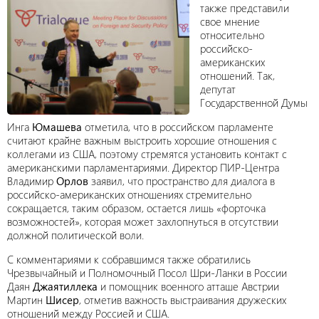
также представили
свое мнение
относительно
российско-
американских
отношений. Так,
депутат
Государственной Думы
Инга
Юмашева
отметила, что в российском парламенте
считают крайне важным выстроить хорошие отношения с
коллегами из США, поэтому стремятся установить контакт с
американскими парламентариями. Директор ПИР-Центра
Владимир
Орлов
заявил, что пространство для диалога в
российско-американских отношениях стремительно
сокращается, таким образом, остается лишь «форточка
возможностей», которая может захлопнуться в отсутствии
должной политической воли.
С комментариями к собравшимся также обратились
Чрезвычайный и Полномочный Посол Шри-Ланки в России
Даян
Джаятиллека
и помощник военного атташе Австрии
Мартин
Шисер
, отметив важность выстраивания дружеских
отношений между Россией и США.