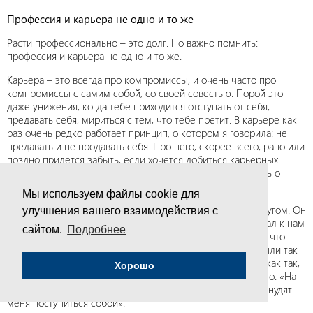
Профессия и карьера не одно и то же
Расти профессионально – это долг. Но важно помнить:
профессия и карьера не одно и то же.
Карьера – это всегда про компромиссы, и очень часто про
компромиссы с самим собой, со своей совестью. Порой это
даже унижения, когда тебе приходится отступать от себя,
предавать себя, мириться с тем, что тебе претит. В карьере как
раз очень редко работает принцип, о котором я говорила: не
предавать и не продавать себя. Про него, скорее всего, рано или
поздно придется забыть, если хочется добиться карьерных
высот. Если человек не способен на это, то лучше забыть о
карьере и просто жить в профессии.
Мы используем файлы cookie для
Помню, как присутствовала при разговоре папы с его другом. Он
улучшения вашего взаимодействия с
занимал пост заместителя министра. Однажды он приехал к нам
сайтом.
Подробнее
с бутылкой коньяка, взволнованный и говорит: «Я только что
отказался от должности министра». Мы с родителями были так
обескуражены. Стали приставать к нему с расспросами, как так,
Хорошо
почему он отказался. И то, что он ответил, меня поразило: «На
том уровне начинаются такие компромиссы, которые вынудят
меня поступиться собой».