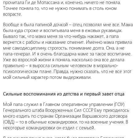
прочитала Ги де Мопассана и, конечно, ничего не поняла.
Точнее поняла то, что не нужно понимать в столь юном
возрасте.
Вообще я была папиной дочкой – отец позволял мне все. Мама
была куда строже и воспитывала меня в ежовых рукавицах.
Бывало так, что мама меня за что-нибудь накажет, а папа
вернется с работы и наказание отменит. Именно мама привила
мне самодисциплину, строгость, понимание долга. Она, а не
папа-генерал. И я очень благодарна маме за такое воспитание.
Уже во взрослой жизни я поняла, насколько она все делала
правильно – я выросла сильным человеком в морально-
психологическом плане. Правда, нужно сказать, что не все этот
мой сильный характер потом выдерживали.
Сильные воспоминания из детства и первый завет отца
Мой папа служил в Главном оперативном управлении (ГОУ)
Генерального штаба Вооруженных Сил СССР. Ему приходилось
много ездить по странам Организации Варшавского договора
(ОВД) – то в обычные командировки, то на военные учения. В
некоторые командировки он ездил с семьей.