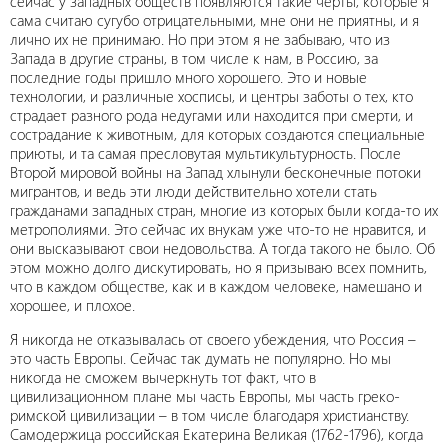
сейчас у западных обществ появляются такие черты, которые я
сама считаю сугубо отрицательными, мне они не приятны, и я
лично их не принимаю. Но при этом я не забываю, что из
Запада в другие страны, в том числе к нам, в Россию, за
последние годы пришло много хорошего. Это и новые
технологии, и различные хосписы, и центры заботы о тех, кто
страдает разного рода недугами или находится при смерти, и
сострадание к животным, для которых создаются специальные
приюты, и та самая пресловутая мультикультурность. После
Второй мировой войны на Запад хлынули бесконечные потоки
мигрантов, и ведь эти люди действительно хотели стать
гражданами западных стран, многие из которых были когда-то их
метрополиями. Это сейчас их внукам уже что-то не нравится, и
они высказывают свои недовольства. А тогда такого не было. Об
этом можно долго дискутировать, но я призываю всех помнить,
что в каждом обществе, как и в каждом человеке, намешано и
хорошее, и плохое.
Я никогда не отказывалась от своего убеждения, что Россия –
это часть Европы. Сейчас так думать не популярно. Но мы
никогда не сможем вычеркнуть тот факт, что в
цивилизационном плане мы часть Европы, мы часть греко-
римской цивилизации – в том числе благодаря христианству.
Самодержица российская Екатерина Великая (1762-1796), когда