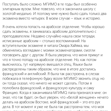
Поступать было сложно. МГИМО в те годы был особенно
элитарным вузом. Мне повезло, что я закончила школу с
золотой медалью. И поэтому мне нужно было сдать только два
экзамена вместо четырех. В моем случае – язык и историю.
Я очень хотела попасть на арабское отделение. Чтобы хорошо
сдать экзамены, я занималась арабским дополнительно с
преподавателем. Недавно случайно нашла свои тетради,
исписанные арабским – столько воспоминаний. На
вступительном экзамене я читала Омара Хайяма, мы
обменялись взглядами с моими экзаменаторами, смогли
поговорить друг с другом. Я была уверена, что меня примут и
что я точно попаду на арабское отделение. Но, как потом
выяснилось, тут напрямую вмешался отец. Языки были
распределены таким образом, что мне в итоге достались
французский и английский. Я была так расстроена, в слезах
побежала в телефонную будку возле МГИМО звонить отцу, но
он тогда сказал, что ничего не может сделать. Потом я
полюбила французский, и французскую культуру, и саму
Францию. Когда я заканчивала МГИМО, папа признался мне: он
знал, что так будет, он был уверен, что «белой женщине» нечего
делать на арабском Востоке, мой французский – это его рук
дела. В тот момент я уже не была так расстроена тем, что моя