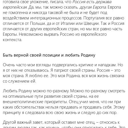
готовила свое уложение, писала, что
Россия есть держава
европейская
. Да, мы, так можно сказать,
другая Европа
. Европа
не гомогенна и никогда таковой не была и не будет под
воздействием интеграционных процессов. Португалия все равно
отличается от Польши, да и от Италии или Швеции. Так и Россия
отличается от других европейских стран, но мы все равно часть
Европы. Невозможно вырвать Россию из европейского
контекста.
Быть верной своей позиции и любить Родину
Очень часто мои взгляды подвергались критике и нападкам. Но
я от них не отказываюсь. Я патриот своей страны. Россия – это
моя страна. Я люблю ее. Это моя Родина, вся моя жизнь связана
со служением ей.
Любить Родину можно по-разному. Можно по-разному смотреть
на оптимальные пути развития своей страны, на ее
внешнеполитические приоритеты. Отец учил меня, что ни при
каких обстоятельствах нельзя предавать и продавать себя. Этому
принципу я следовала всю свою жизнь и следую до сих пор.
Другой важный завет, который оставил мне отец, – относись к
другим людям так, как хочешь, чтобы они относились к тебе. Это