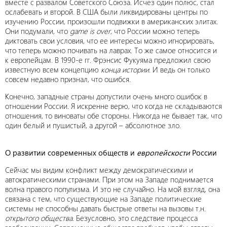
вместе с развалом Советского Союза. Исчез один полюс, стал
ослабевать и второй. В США были ликвидированы центры по
изучению России, произошли подвижки в американских элитах.
Они подумали, что
game
is
over
, что России можно теперь
диктовать свои условия, что ее интересы можно игнорировать,
что теперь можно почивать на лаврах. То же самое относится и
к европейцам. В 1990-е гг. Фрэнсис Фукуяма предложил свою
известную всем концепцию
конца истории
. И ведь он только
совсем недавно признал, что ошибся.
Конечно, западные страны допустили очень много ошибок в
отношении России. Я искренне верю, что когда не складываются
отношения, то виноваты обе стороны. Никогда не бывает так, что
один белый и пушистый, а другой – абсолютное зло.
О развитии современных обществ и
европейскости
России
Сейчас мы видим конфликт между демократическими и
автократическими странами. При этом на Западе поднимается
волна правого популизма. И это не случайно. На мой взгляд, она
связана с тем, что существующие на Западе политические
системы не способны давать быстрые ответы на вызовы т.н.
открытого общества
. Безусловно, это следствие процесса