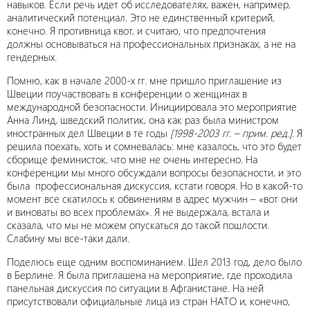
навыков. Если речь идет об исследователях, важен, например,
аналитический потенциал. Это не единственный критерий,
конечно. Я противница квот, и считаю, что предпочтения
должны основываться на профессиональных признаках, а не на
гендерных.
Помню, как в начале 2000-х гг. мне пришло приглашение из
Швеции поучаствовать в конференции о женщинах в
международной безопасности. Инициировала это мероприятие
Анна Линд, шведский политик, она как раз была министром
иностранных дел Швеции в те годы
[1998-2003 гг. – прим. ред.]
. Я
решила поехать, хоть и сомневалась: мне казалось, что это будет
сборище феминисток, что мне не очень интересно. На
конференции мы много обсуждали вопросы безопасности, и это
была профессиональная дискуссия, кстати говоря. Но в какой-то
момент все скатилось к обвинениям в адрес мужчин – «вот они
и виноваты во всех проблемах». Я не выдержала, встала и
сказала, что мы не можем опускаться до такой пошлости.
Слабину мы все-таки дали.
Поделюсь еще одним воспоминанием. Шел 2013 год, дело было
в Берлине. Я была приглашена на мероприятие, где проходила
панельная дискуссия по ситуации в Афганистане. На ней
присутствовали официальные лица из стран НАТО и, конечно,