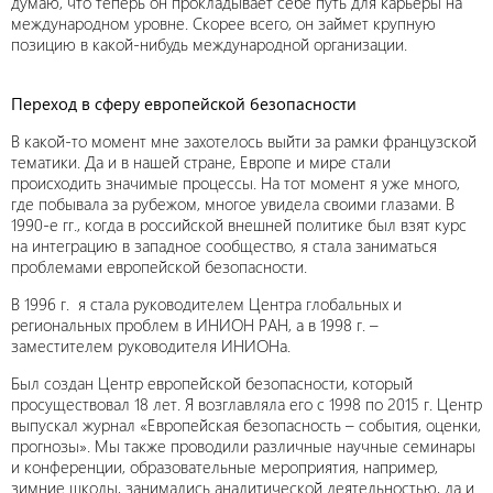
думаю, что теперь он прокладывает себе путь для карьеры на
международном уровне. Скорее всего, он займет крупную
позицию в какой-нибудь международной организации.
Переход в сферу европейской безопасности
В какой-то момент мне захотелось выйти за рамки французской
тематики. Да и в нашей стране, Европе и мире стали
происходить значимые процессы. На тот момент я уже много,
где побывала за рубежом, многое увидела своими глазами. В
1990-е гг., когда в российской внешней политике был взят курс
на интеграцию в западное сообщество, я стала заниматься
проблемами европейской безопасности.
В 1996 г. я стала руководителем Центра глобальных и
региональных проблем в ИНИОН РАН, а в 1998 г. –
заместителем руководителя ИНИОНа.
Был создан Центр европейской безопасности, который
просуществовал 18 лет. Я возглавляла его с 1998 по 2015 г. Центр
выпускал журнал «Европейская безопасность – события, оценки,
прогнозы». Мы также проводили различные научные семинары
и конференции, образовательные мероприятия, например,
зимние школы, занимались аналитической деятельностью, да и