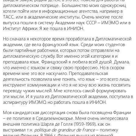
дипломатическом поприще. Большинство моих однокурсниц
хотели пойти или в информационные агентства, например в
ТАСС, или в академические институты. Очень многие после
выпуска пошли в систему Академии наук СССР – ИМЭМО или в
Институт Африки. Я же пошла в ИНИОН.
Но сначала я некоторое время проработала в Дипломатической
академии, где вела французский язык. Среди моих студентов
были партийные работники, которых потом отправляли на
дипломатическую службу. Вот именно этой категории я и
преподавала язык. Французский я любила всей душой. Думала,
что именно с языком и свяжу свою профессию. Но в скором
времени мне это все наскучило. Преподавательская
деятельность позволила мне понять, что язык – это всего лишь
инструмент коммуникации и что я не хочу всю жизнь посвятить
переводу чужих мыслей. Мне хотелось самой формулировать
эти мысли. И я ушла из Дипломатической академии, поступила в
аспирантуру ИМЭМО, но работать пошла в ИНИОН.
Моя кандидатская диссертация снова была посвящена Франции
– ее политике в Средиземноморье. Меня очень интересовала
внешняя политика Шарля де Голля (1959-1969), как он
выстраивал т.н.
politique de grandeur de France
– политику
величия Франции. В 1966 г. Франция вышла из военной