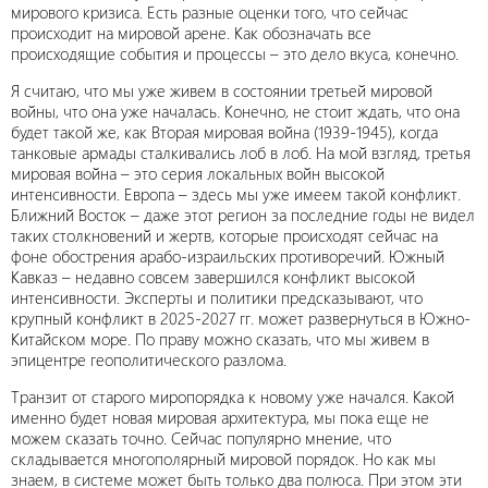
мирового кризиса. Есть разные оценки того, что сейчас
происходит на мировой арене. Как обозначать все
происходящие события и процессы – это дело вкуса, конечно.
Я считаю, что мы уже живем в состоянии третьей мировой
войны, что она уже началась. Конечно, не стоит ждать, что она
будет такой же, как Вторая мировая война (1939-1945), когда
танковые армады сталкивались лоб в лоб. На мой взгляд, третья
мировая война – это серия локальных войн высокой
интенсивности. Европа – здесь мы уже имеем такой конфликт.
Ближний Восток – даже этот регион за последние годы не видел
таких столкновений и жертв, которые происходят сейчас на
фоне обострения арабо-израильских противоречий. Южный
Кавказ – недавно совсем завершился конфликт высокой
интенсивности. Эксперты и политики предсказывают, что
крупный конфликт в 2025-2027 гг. может развернуться в Южно-
Китайском море. По праву можно сказать, что мы живем в
эпицентре геополитического разлома.
Транзит от старого миропорядка к новому уже начался. Какой
именно будет новая мировая архитектура, мы пока еще не
можем сказать точно. Сейчас популярно мнение, что
складывается многополярный мировой порядок. Но как мы
знаем, в системе может быть только два полюса. При этом эти