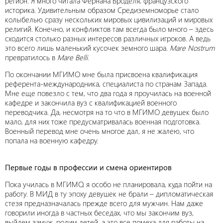
регион. Я много читала Фернана Броделя, французского
историка. Удивительным образом Средиземноморье стало
колыбелью сразу нескольких мировых цивилизаций и мировых
религий. Конечно, и конфликтов там всегда было много – здесь
сходится столько разных интересов различных игроков. А ведь
это всего лишь маленький кусочек земного шара.
Mare
Nostrum
превратилось в
Mare
Belli
.
По окончании МГИМО мне была присвоена квалификация
референта-международника, специалиста по странам Запада.
Мне еще повезло с тем, что два года я проучилась на военной
кафедре и закончила вуз с квалификацией военного
переводчика. Да, несмотря на то что в МГИМО девушек было
мало, для них тоже предусматривалась военная подготовка.
Военный перевод мне очень многое дал, я не жалею, что
попала на военную кафедру.
Первые годы в профессии и смена ориентиров
Пока училась в МГИМО, я особо не планировала, куда пойти на
работу. В МИД в ту эпоху девушек не брали – дипломатическая
стезя предназначалась прежде всего для мужчин. Нам даже
говорили иногда в частных беседах, что мы закончим вуз,
выйдем замуж, родим детей, а это все помеха для работы на