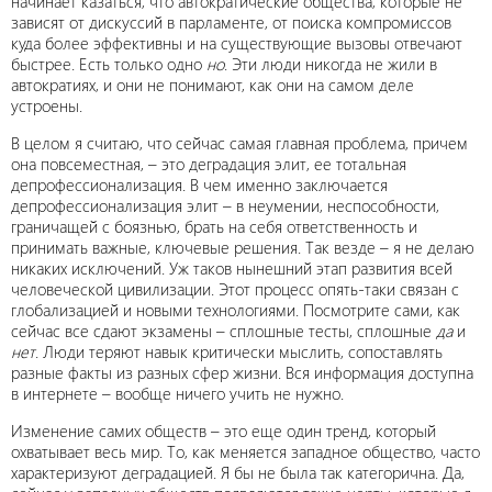
начинает казаться, что автократические общества, которые не
зависят от дискуссий в парламенте, от поиска компромиссов
куда более эффективны и на существующие вызовы отвечают
быстрее. Есть только одно
но
. Эти люди никогда не жили в
автократиях, и они не понимают, как они на самом деле
устроены.
В целом я считаю, что сейчас самая главная проблема, причем
она повсеместная, – это деградация элит, ее тотальная
депрофессионализация. В чем именно заключается
депрофессионализация элит – в неумении, неспособности,
граничащей с боязнью, брать на себя ответственность и
принимать важные, ключевые решения. Так везде – я не делаю
никаких исключений. Уж таков нынешний этап развития всей
человеческой цивилизации. Этот процесс опять-таки связан с
глобализацией и новыми технологиями. Посмотрите сами, как
сейчас все сдают экзамены – сплошные тесты, сплошные
да
и
нет
. Люди теряют навык критически мыслить, сопоставлять
разные факты из разных сфер жизни. Вся информация доступна
в интернете – вообще ничего учить не нужно.
Изменение самих обществ – это еще один тренд, который
охватывает весь мир. То, как меняется западное общество, часто
характеризуют деградацией. Я бы не была так категорична. Да,