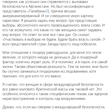
говорили, как успешно они справляются с вызовами
безопасности в Афганистане. Но был на конференции и
представитель «Талибана»
[1]
, причем весьма
американизированный. И он совершенно иную картину
нарисовал. Я решила задать ему вопрос про предстоящие
выборы, абсолютного ничего провокационного, взяла слово. И
его так возмутило, что какая-то там женщина смеет задавать
ему вопрос. Но ответ он мне все-таки дал. Он сказал:
«Участвовать в выборах не будем. Будем брать власть силой». У
всех представителей стран Запада просто лица побелели.
Мое отношение к гендеру равнодушное, для меня это некое
явление, от которого никуда не денешься. Да и гендерный
фактор, конечно, играет роль. И в политике, и в науке, и в самой
жизни. Такова объективная реальность. Тем не менее, мне было
бы скучно заниматься гендерными исследованиями, хотя
признаю, что для кого-то это важно.
Я считаю, что женщин в сфере международной безопасности
все равно маловато. Критической массы как таковой нет. Это
особенно относится к таким специфическим темам, как ядерное
нераспространение и контроль над вооружениями.
Думаю, что, если мы говорим о международной безопасности,