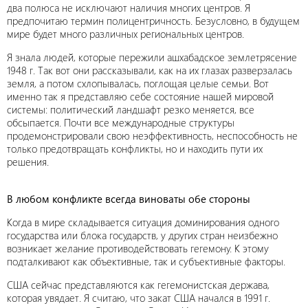
два полюса не исключают наличия многих центров. Я
предпочитаю термин полицентричность. Безусловно, в будущем
мире будет много различных региональных центров.
Я знала людей, которые пережили ашхабадское землетрясение
1948 г. Так вот они рассказывали, как на их глазах разверзалась
земля, а потом схлопывалась, поглощая целые семьи. Вот
именно так я представляю себе состояние нашей мировой
системы: политический ландшафт резко меняется, все
обсыпается. Почти все международные структуры
продемонстрировали свою неэффективность, неспособность не
только предотвращать конфликты, но и находить пути их
решения.
В любом конфликте всегда виноваты обе стороны
Когда в мире складывается ситуация доминирования одного
государства или блока государств, у других стран неизбежно
возникает желание противодействовать гегемону. К этому
подталкивают как объективные, так и субъективные факторы.
США сейчас представляются как гегемонистская держава,
которая увядает. Я считаю, что закат США начался в 1991 г.