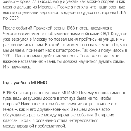
живых – прим. Т.Г. Пархалиной]
и уехать как можно скорее и как
можно дальше из Москвы». Позже я поняла, что наши военные
высоко оценивали вероятность ядерного удара со стороны США
по СССР.
После событий Пражской весны 1968 г. отец находился в
Чехословакии вместе с объединенными войсками ОВД. Когда он
уже вернулся в Москву, то позвал меня пройтись на улице, и мы
разговорились с ним. В какой-то момент он сказал мне: «То, что
мы делаем, приведет нас к катастрофе». Так оно и получилось в
1991 г. Папа понимал действительность. Тогда же он дал мне
важное наставление: «Таня, ты должна научиться думать сама».
И я научилась.
Годы учебы в МГИМО
В 1968 г. я как раз поступала в МГИМО. Почему я пошла именно
туда, ведь девушкам дорога в этот вуз была не то, чтобы
открыта? Наверное, в этом было влияние отца – точнее его
генов –, как и его друзей-военных. В нашем доме часто
обсуждались разные международные события. В старших
классах школы я осознанно стала интересоваться
международной проблематикой.