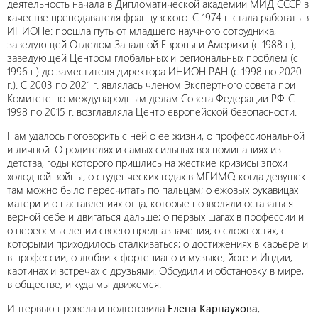
деятельность начала в Дипломатической академии МИД СССР в
качестве преподавателя французского. С 1974 г. стала работать в
ИНИОНе: прошла путь от младшего научного сотрудника,
заведующей Отделом Западной Европы и Америки (с 1988 г.),
заведующей Центром глобальных и региональных проблем (с
1996 г.) до заместителя директора ИНИОН РАН (с 1998 по 2020
г.). С 2003 по 2021 г. являлась членом Экспертного совета при
Комитете по международным делам Совета Федерации РФ. С
1998 по 2015 г. возглавляла Центр европейской безопасности.
Нам удалось поговорить с ней о ее жизни, о профессиональной
и личной. О родителях и самых сильных воспоминаниях из
детства, годы которого пришлись на жесткие кризисы эпохи
холодной войны; о студенческих годах в МГИМО, когда девушек
там можно было пересчитать по пальцам; о ежовых рукавицах
матери и о наставлениях отца, которые позволяли оставаться
верной себе и двигаться дальше; о первых шагах в профессии и
о переосмыслении своего предназначения; о сложностях, с
которыми приходилось сталкиваться; о достижениях в карьере и
в профессии; о любви к фортепиано и музыке, йоге и Индии,
картинах и встречах с друзьями. Обсудили и обстановку в мире,
в обществе, и куда мы движемся.
Интервью провела и подготовила
Елена Карнаухова
,