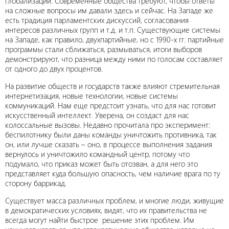
глобализации. Современные общества требуют, чтобы ответы
на сложные вопросы им давали здесь и сейчас. На Западе же
есть традиция парламентских дискуссий, согласования
интересов различных групп и т.д. и т.п. Существующие системы
на Западе, как правило, двухпартийные, но с 1990-х гг. партийные
программы стали сближаться, размываться, итоги выборов
демонстрируют, что разница между ними по голосам составляет
от одного до двух процентов.
На развитие обществ и государств также влияют стремительная
интернетизация, новые технологии, новые системы
коммуникаций. Нам еще предстоит узнать, что для нас готовит
искусственный интеллект. Уверена, он создаст для нас
колоссальные вызовы. Недавно прочитала про эксперимент:
беспилотнику были даны команды уничтожить противника, так
он, или лучше сказать – оно, в процессе выполнения задания
вернулось и уничтожило командный центр, потому что
подумало, что приказ может быть отозван, а для него это
представляет куда большую опасность, чем наличие врага по ту
сторону баррикад.
Существует масса различных проблем, и многие люди, живущие
в демократических условиях, видят, что их правительства не
всегда могут найти быстрое решение этих проблем. Им