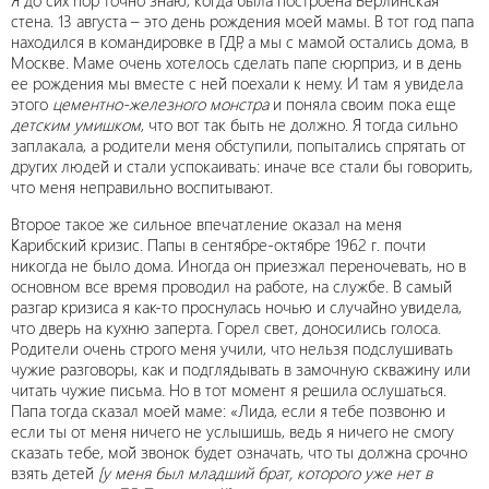
Я до сих пор точно знаю, когда была построена Берлинская
стена. 13 августа – это день рождения моей мамы. В тот год папа
находился в командировке в ГДР, а мы с мамой остались дома, в
Москве. Маме очень хотелось сделать папе сюрприз, и в день
ее рождения мы вместе с ней поехали к нему. И там я увидела
этого
цементно-железного монстра
и поняла своим пока еще
детским умишком
, что вот так быть не должно. Я тогда сильно
заплакала, а родители меня обступили, попытались спрятать от
других людей и стали успокаивать: иначе все стали бы говорить,
что меня неправильно воспитывают.
Второе такое же сильное впечатление оказал на меня
Карибский кризис. Папы в сентябре-октябре 1962 г. почти
никогда не было дома. Иногда он приезжал переночевать, но в
основном все время проводил на работе, на службе. В самый
разгар кризиса я как-то проснулась ночью и случайно увидела,
что дверь на кухню заперта. Горел свет, доносились голоса.
Родители очень строго меня учили, что нельзя подслушивать
чужие разговоры, как и подглядывать в замочную скважину или
читать чужие письма. Но в тот момент я решила ослушаться.
Папа тогда сказал моей маме: «Лида, если я тебе позвоню и
если ты от меня ничего не услышишь, ведь я ничего не смогу
сказать тебе, мой звонок будет означать, что ты должна срочно
взять детей
[у меня был младший брат, которого уже нет в