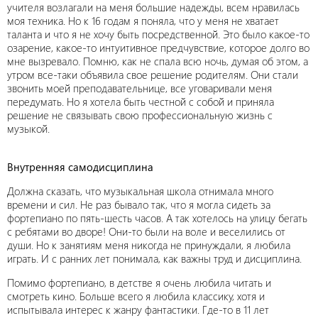
учителя возлагали на меня большие надежды, всем нравилась
моя техника. Но к 16 годам я поняла, что у меня не хватает
таланта и что я не хочу быть посредственной. Это было какое-то
озарение, какое-то интуитивное предчувствие, которое долго во
мне вызревало. Помню, как не спала всю ночь, думая об этом, а
утром все-таки объявила свое решение родителям. Они стали
звонить моей преподавательнице, все уговаривали меня
передумать. Но я хотела быть честной с собой и приняла
решение не связывать свою профессиональную жизнь с
музыкой.
Внутренняя самодисциплина
Должна сказать, что музыкальная школа отнимала много
времени и сил. Не раз бывало так, что я могла сидеть за
фортепиано по пять-шесть часов. А так хотелось на улицу бегать
с ребятами во дворе! Они-то были на воле и веселились от
души. Но к занятиям меня никогда не принуждали, я любила
играть. И с ранних лет понимала, как важны труд и дисциплина.
Помимо фортепиано, в детстве я очень любила читать и
смотреть кино. Больше всего я любила классику, хотя и
испытывала интерес к жанру фантастики. Где-то в 11 лет