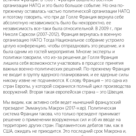
организации НАТО, и это было большое событие. Но она по-
прежнему оставалась частью политической организации НАТО,
и поэтому говорить, что при де Голле Франция вернула себе
абсолютную независимость было бы некорректно, ее
независимость все-таки была относительной. В 2009 г., при
Николя Саркози (2007-2012), Франция вернулась в военную
организацию НАТО. Тогда Национальное собрание устроило
целую конференцию, чтобы отпраздновать это решение, и я
была одним из гостей мероприятия. Многие эксперты и
политики говорили, что из-за решения де Голля Франция
лишила себя возможности участвовать в процессе принятия
важных военно-политических решений. По-прежнему Франция
не входит в группу ядерного планирования, и ее ядерные силы
никому извне не подчиняются. К слову, Франция – это одна из
стран Европы, у которой сохранился полный цикл производства
вооружений. Вторая такая европейская страна – это Швеция.
Мы видим, как активно себя ведет нынешний французский
президент Эммануэль Макрон (2017-н.вр). Политическая
система Франции такова, что только президент принимает
решение о применении вооруженных сил и об их вводе на
территорию других стран. Парламентских дебатов там, как в
США, ожидать не приходится. Это последний срок Макрона и,