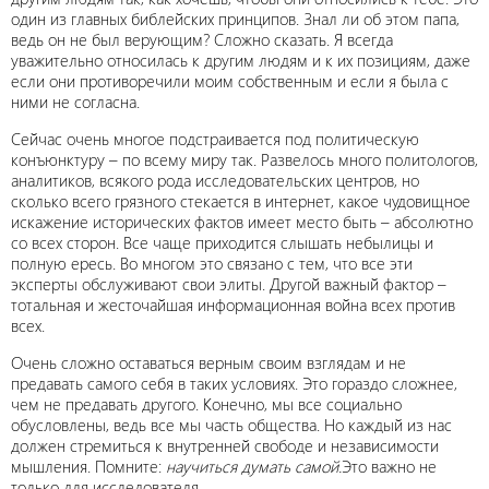
один из главных библейских принципов. Знал ли об этом папа,
ведь он не был верующим? Сложно сказать. Я всегда
уважительно относилась к другим людям и к их позициям, даже
если они противоречили моим собственным и если я была с
ними не согласна.
Сейчас очень многое подстраивается под политическую
конъюнктуру – по всему миру так. Развелось много политологов,
аналитиков, всякого рода исследовательских центров, но
сколько всего грязного стекается в интернет, какое чудовищное
искажение исторических фактов имеет место быть – абсолютно
со всех сторон. Все чаще приходится слышать небылицы и
полную ересь. Во многом это связано с тем, что все эти
эксперты обслуживают свои элиты. Другой важный фактор –
тотальная и жесточайшая информационная война всех против
всех.
Очень сложно оставаться верным своим взглядам и не
предавать самого себя в таких условиях. Это гораздо сложнее,
чем не предавать другого. Конечно, мы все социально
обусловлены, ведь все мы часть общества. Но каждый из нас
должен стремиться к внутренней свободе и независимости
мышления. Помните:
научиться думать самой.
Это важно не
только для исследователя.