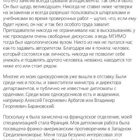
что его занятия всегда срывали аплодисменты. Так оно и было.
Он был щедр, великодушен. Никогда не ставил ниже четверки
на экзаменах и всегда разрешал пользоваться шпаргалками и
учебниками во время проверочных работ – шутил, что, если ему
будет нужно, он нас и так без особого труда завалит.
Преподаватели никогда не ограничивали нас в высказываниях, у
нас проходили очень свободные дискуссии, а ведь МГИМО
тогда был идеологическим вузом. Никто из них не пытался нас
как-то задавить авторитетом. Благодаря им я поняла: человек,
который состоялся как личность, никогда не позволит себе
унижать и подавлять другого человека, неважно, находится тот
ниже его или стоит рядом.
Многие из моих однокурсников уже вышли в отставку. Были
среди них и послы, и заместители министра, и директора
департаментов, и публично не известные дипломаты с
орденами. Среди моих однокурсников есть и академики,
например Алексей Георгиевич Арбатов или Владимир
Георгиевич Барановский.
Поскольку я была зачислена на французское отделение, моей
специализацией стала Франция. Моя дипломная работа была
посвящена франко-американским противоречиям в Западном
Средиземноморье. Меня тогда безумно интересовал этот