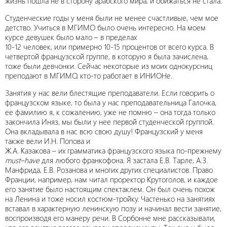
жизнь пошла не в сторону арабского мира, и обижаться не стала.
Студенческие годы у меня были не менее счастливые, чем мое
детство. Учиться в МГИМО было очень интересно. На моем
курсе девушек было мало – в пределах
10-12 человек, или примерно 10-15 процентов от всего курса. В
четвертой французской группе, в которую я была зачислена,
тоже были девчонки. Сейчас некоторые из моих однокурсниц
преподают в МГИМО, кто-то работает в ИНИОНе.
Занятия у нас вели блестящие преподаватели. Если говорить о
французском языке, то была у нас преподавательница Галочка,
ее фамилию я, к сожалению, уже не помню – она тогда только
закончила Иняз, мы были у нее первой студенческой группой.
Она вкладывала в нас всю свою душу! Французский у меня
также вели И.Н. Попова и
Ж.А. Казакова – их грамматика французского языка по-прежнему
must
–
have
для любого франкофона. Я застала Е.В. Тарле, А.З.
Манфрида, Е.В. Розанова и многих других специалистов. Право
Франции, например, нам читал проректор Крутоголов, и каждое
его занятие было настоящим спектаклем. Он был очень похож
на Ленина и тоже носил костюм-тройку. Частенько на занятиях
вставал в характерную ленинскую позу и начинал вести занятие,
воспроизводя его манеру речи. В Сорбонне мне рассказывали,