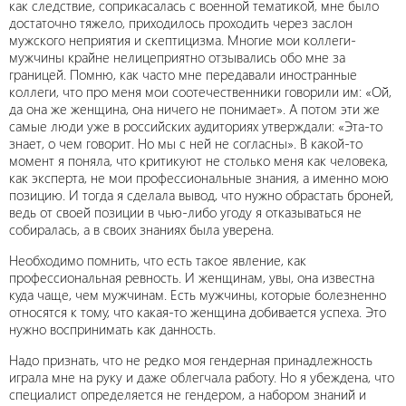
как следствие, соприкасалась с военной тематикой, мне было
достаточно тяжело, приходилось проходить через заслон
мужского неприятия и скептицизма. Многие мои коллеги-
мужчины крайне нелицеприятно отзывались обо мне за
границей. Помню, как часто мне передавали иностранные
коллеги, что про меня мои соотечественники говорили им: «Ой,
да она же женщина, она ничего не понимает». А потом эти же
самые люди уже в российских аудиториях утверждали: «Эта-то
знает, о чем говорит. Но мы с ней не согласны». В какой-то
момент я поняла, что критикуют не столько меня как человека,
как эксперта, не мои профессиональные знания, а именно мою
позицию. И тогда я сделала вывод, что нужно обрастать броней,
ведь от своей позиции в чью-либо угоду я отказываться не
собиралась, а в своих знаниях была уверена.
Необходимо помнить, что есть такое явление, как
профессиональная ревность. И женщинам, увы, она известна
куда чаще, чем мужчинам. Есть мужчины, которые болезненно
относятся к тому, что какая-то женщина добивается успеха. Это
нужно воспринимать как данность.
Надо признать, что не редко моя гендерная принадлежность
играла мне на руку и даже облегчала работу. Но я убеждена, что
специалист определяется не гендером, а набором знаний и