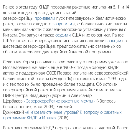
Ранее в этом году КНДР проводила ракетные испытания 5, 11 и 14
января: в ходе первых двух испытаний
северокорейцы
произвели
пуск гиперзвуковых баллистических
ракет, в ходе последнего
запустили
две баллистические ракеты
меньшей дальности с железнодорожной установки у границы с
Китаем. Эти запуски также
осудили
США и их союзники. Ранее
США в ответ на гиперзвуковые испытания наложили
санкции
на
шестерых северокорейцев, предположительно связанных со
сбытом материалов для корейской ядерной программы.
Северная Корея развивает свою ракетную программу уже давно.
Исследования начались ещё в 1960-х, тогда молодую КНДР
активно поддерживал СССР. Первое испытание северокорейской
баллистической ракеты («Нодон-1») состоялось в мае 1993 года,
и с тех пор их было проведено более тридцати. Об истоках
северокорейской ракетной программы читайте в материалах
ПИР-Центра: Владимир Дворкин и Александр
Щербаков
«Северокорейские ракетные мечты»
(«Вопросы
безопасности», март 2003), Евгений
Бужинский
«(Не)реалистичные угрозы? К вопросу о ракетных
программах КНДР и Ирана»
(2016).
Ракетная программа КНДР неразрывно связана с ядерной. Ранее