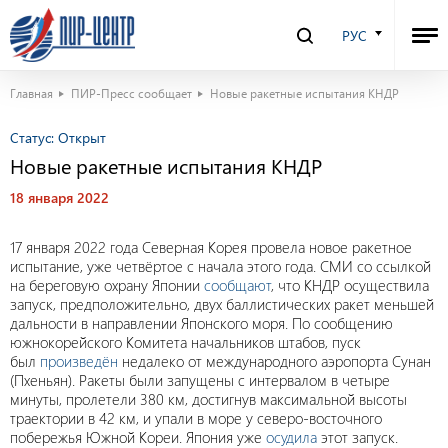
РУС
Главная
ПИР-Пресс сообщает
Новые ракетные испытания КНДР
Статус:
Открыт
Новые ракетные испытания КНДР
18 января 2022
17 января 2022 года Северная Корея провела новое ракетное
испытание, уже четвёртое с начала этого года. СМИ со ссылкой
на береговую охрану Японии
сообщают
, что КНДР осуществила
запуск, предположительно, двух баллистических ракет меньшей
дальности в направлении Японского моря. По сообщению
южнокорейского Комитета начальников штабов, пуск
был
произведён
недалеко от международного аэропорта Сунан
(Пхеньян). Ракеты были запущены с интервалом в четыре
минуты, пролетели 380 км, достигнув максимальной высоты
траектории в 42 км, и упали в море у северо-восточного
побережья Южной Кореи. Япония уже
осудила
этот запуск.