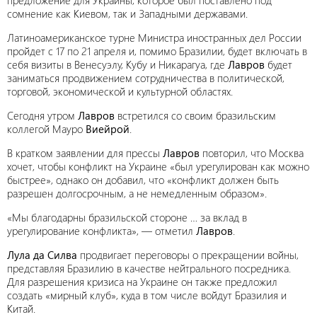
предложение для Украины, которое был поставлено под
сомнение как Киевом, так и Западными державами.
Латиноамериканское турне Министра иностранных дел России
пройдет с 17 по 21 апреля и, помимо Бразилии, будет включать в
себя визиты в Венесуэлу, Кубу и Никарагуа, где
Лавров
будет
заниматься продвижением сотрудничества в политической,
торговой, экономической и культурной областях.
Сегодня утром
Лавров
встретился со своим бразильским
коллегой Мауро
Виейрой
.
В кратком заявлении для прессы
Лавров
повторил, что Москва
хочет, чтобы конфликт на Украине «был урегулирован как можно
быстрее», однако он добавил, что «конфликт должен быть
разрешен долгосрочным, а не немедленным образом».
«Мы благодарны бразильской стороне … за вклад в
урегулирование конфликта», — отметил
Лавров
.
Лула да Силва
продвигает переговоры о прекращении войны,
представляя Бразилию в качестве нейтрального посредника.
Для разрешения кризиса на Украине он также предложил
создать «мирный клуб», куда в том числе войдут Бразилия и
Китай.