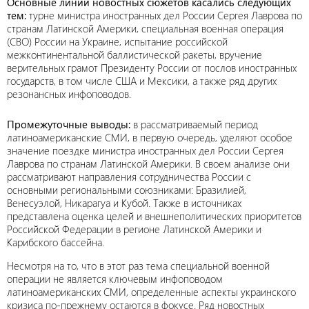
Основные линии новостных сюжетов касались следующих
тем:
турне министра иностранных дел России Сергея Лаврова по
странам Латинской Америки, специальная военная операция
(СВО) России на Украине, испытание российской
межконтинентальной баллистической ракеты, вручение
верительных грамот Президенту России от послов иностранных
государств, в том числе США и Мексики, а также ряд других
резонансных инфоповодов.
Промежуточные выводы:
в рассматриваемый период
латиноамериканские СМИ, в первую очередь, уделяют особое
значение поездке министра иностранных дел России Сергея
Лаврова по странам Латинской Америки. В своем анализе они
рассматривают направления сотрудничества России с
основными региональными союзниками: Бразилией,
Венесуэлой, Никарагуа и Кубой. Также в источниках
представлена оценка целей и внешнеполитических приоритетов
Российской Федерации в регионе Латинской Америки и
Карибского бассейна.
Несмотря на то, что в этот раз тема специальной военной
операции не является ключевым инфоповодом
латиноамериканских СМИ, определенные аспекты украинского
кризиса по-прежнему остаются в фокусе. Ряд новостных