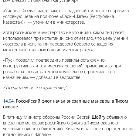
комплекса» с полигона «Капустин Яр».
«Учебная боевая часть ракеты с заданной точностью поразила
условную цель на полигоне «Сары-Шаган» (Республика
Казахстан)», — уточнили в министерстве.
Хотя российское министерство не уточнило, какой тип ракет
использовался при испытании, оно отметило, что цель учений
«состояла в испытании передового боевого оснащения
межконтинентальных баллистических ракет».
«Пуск позволил подтвердить правильность схемно-
конструктивных и технических решений, применяемых при
разработке новых ракетных комплексов стратегического
назначения», — добавили в ведомстве.
/ Представлено в сокращении /
14.04.
Российский флот начал внезапные маневры в Тихом
океане
В пятницу Министр обороны России Сергей
Шойгу
объявил о
внезапных маневрах российского флота в Тихом океане в
условиях полного сближения с Китаем и на фоне напряженности
в отношениях с Западом.