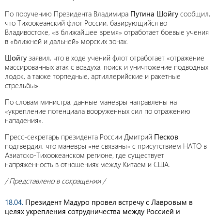
По поручению Президента Владимира
Путина
Шойгу
сообщил,
что Тихоокеанский флот России, базирующийся во
Владивостоке, «в ближайшее время» отработает боевые учения
в «ближней и дальней» морских зонах.
Шойгу
заявил, что в ходе учений флот отработает «отражение
массированных атак с воздуха, поиск и уничтожение подводных
лодок, а также торпедные, артиллерийские и ракетные
стрельбы».
По словам министра, данные маневры направлены на
«укрепление потенциала вооруженных сил по отражению
нападения».
Пресс-секретарь президента России Дмитрий
Песков
подтвердил, что маневры «не связаны» с присутствием НАТО в
Азиатско-Тихоокеанском регионе, где существует
напряженность в отношениях между Китаем и США.
/ Представлено в сокращении /
18.04.
Президент Мадуро провел встречу с Лавровым в
целях укрепления сотрудничества между Россией и