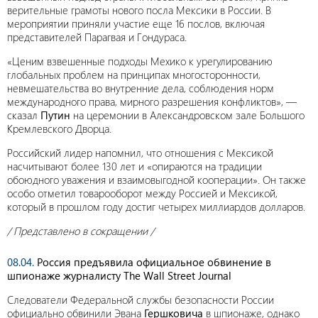
верительные грамоты нового посла Мексики в России. В
мероприятии приняли участие еще 16 послов, включая
представителей Парагвая и Гондураса.
«Ценим взвешенные подходы Мехико к урегулированию
глобальных проблем на принципах многосторонности,
невмешательства во внутренние дела, соблюдения норм
международного права, мирного разрешения конфликтов», —
сказал
Путин
на церемонии в Александровском зале Большого
Кремлевского Дворца.
Российский лидер напомнил, что отношения с Мексикой
насчитывают более 130 лет и «опираются на традиции
обоюдного уважения и взаимовыгодной кооперации». Он также
особо отметил товарооборот между Россией и Мексикой,
который в прошлом году достиг четырех миллиардов долларов.
/ Представлено в сокращении /
08.04.
Россия предъявила официальное обвинение в
шпионаже журналисту The Wall Street Journal
Следователи Федеральной службы безопасности России
официально обвинили Эвана
Гершковича
в шпионаже, однако