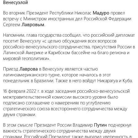
Венесуэлой
Во вторник Президент Республики Николас
Мадуро
провел
встречу с Министром иностранных дел Российской Федерации
Сергеем
Лавровым
.
Напомним, глава государства сообщил, что российский дипломат
посетит Венесуэлу «с целью обсуждения всех вопросов
российско-венесуэльского сотрудничества, присутствия России в
Латинской Америке и Карибском бассейне на благо региона и
мировой геополитики».
Приезд
Лаврова
в Венесуэлу является частью
латиноамериканского турне, которое началось в этот
понедельник в Бразилии. Также в него войдут Никарагуа и Куба.
16 февраля 2022 г. в ходе заседания российско-венесуэльской
межправительственной комиссии высокого уровня было
подписано соглашение о намерениях по углублению
стратегического союза всестороннего сотрудничества между
двумя странами.
В этом смысле Президент России Владимир
Путин
подчеркнул
важность стратегического сотрудничества между двумя
странами. Российский Президент также выразил уверенность в