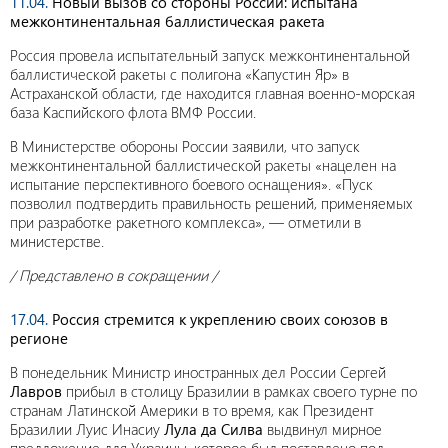
11.04.
Новый вызов со стороны России: испытана
межконтинентальная баллистическая ракета
Россия провела испытательный запуск межконтинентальной
баллистической ракеты с полигона «Капустин Яр» в
Астраханской области, где находится главная военно-морская
база Каспийского флота ВМФ России.
В Министерстве обороны России заявили, что запуск
межконтинентальной баллистической ракеты «нацелен на
испытание перспективного боевого оснащения». «Пуск
позволил подтвердить правильность решений, применяемых
при разработке ракетного комплекса», — отметили в
министерстве.
/ Представлено в сокращении /
17.04.
Россия стремится к укреплению своих союзов в
регионе
В понедельник Министр иностранных дел России Сергей
Лавров
прибыл в столицу Бразилии в рамках своего турне по
странам Латинской Америки в то время, как Президент
Бразилии Луис Инасиу
Лула да Силва
выдвинул мирное