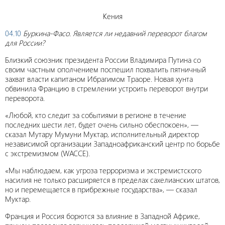
Кения
04.10
Буркина-Фасо. Является ли недавний переворот благом
для России?
Близкий союзник президента России Владимира Путина со
своим частным ополчением поспешил похвалить пятничный
захват власти капитаном Ибрагимом Траоре. Новая хунта
обвинила Францию в стремлении устроить переворот внутри
переворота.
«Любой, кто следит за событиями в регионе в течение
последних шести лет, будет очень сильно обеспокоен», —
сказал Мутару Мумуни Муктар, исполнительный директор
независимой организации Западноафриканский центр по борьбе
с экстремизмом (WACCE).
«Мы наблюдаем, как угроза терроризма и экстремистского
насилия не только расширяется в пределах сахелианских штатов,
но и перемещается в прибрежные государства», — сказал
Муктар.
Франция и Россия борются за влияние в Западной Африке,