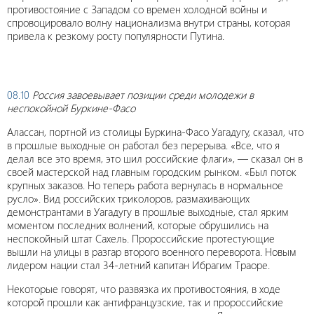
противостояние с Западом со времен холодной войны и
спровоцировало волну национализма внутри страны, которая
привела к резкому росту популярности Путина.
08.10
Россия завоевывает позиции среди молодежи в
неспокойной Буркине-Фасо
Алассан, портной из столицы Буркина-Фасо Уагадугу, сказал, что
в прошлые выходные он работал без перерыва. «Все, что я
делал все это время, это шил российские флаги», — сказал он в
своей мастерской над главным городским рынком. «Был поток
крупных заказов. Но теперь работа вернулась в нормальное
русло». Вид российских триколоров, размахивающих
демонстрантами в Уагадугу в прошлые выходные, стал ярким
моментом последних волнений, которые обрушились на
неспокойный штат Сахель. Пророссийские протестующие
вышли на улицы в разгар второго военного переворота. Новым
лидером нации стал 34-летний капитан Ибрагим Траоре.
Некоторые говорят, что развязка их противостояния, в ходе
которой прошли как антифранцузские, так и пророссийские