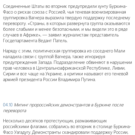
Соединенные Штаты во вторник предупредили хунту Буркина-
Фасо о рисках союза с Россией, чья теневая военизированная
группировка Вагнера выразила твердую поддержку последнему
перевороту. «Страны, в которых развернута группа оказываются
более слабыми и менее безопасными, и мы видели это в ряде
случаев в Африке», — заявил журналистам представитель
Госдепартамента Ведант Патель.
Наряду с этим, политическая группировка из соседнего Мали
наладила связи с группой Вагнера, также игнорируя
предупреждения Запада. Подразделение обвиняют в нарушении
прав человека в Центральноафриканской Республике, Ливии,
Сирии и все чаще на Украине, а критики называют его теневой
армией президента России Владимира Путина.
04.10
Митинг пророссийских демонстрантов в Буркине после
переворота
Несколько десятков протестующих, размахивающих
российскими флагами, собрались во вторник в столице Буркина-
Фасо Уагадугу. Демонстранты скандировали поддержку России,