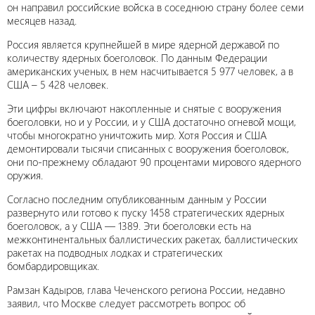
он направил российские войска в соседнюю страну более семи
месяцев назад.
Россия является крупнейшей в мире ядерной державой по
количеству ядерных боеголовок. По данным Федерации
американских ученых, в нем насчитывается 5 977 человек, а в
США – 5 428 человек.
Эти цифры включают накопленные и снятые с вооружения
боеголовки, но и у России, и у США достаточно огневой мощи,
чтобы многократно уничтожить мир. Хотя Россия и США
демонтировали тысячи списанных с вооружения боеголовок,
они по-прежнему обладают 90 процентами мирового ядерного
оружия.
Согласно последним опубликованным данным у России
развернуто или готово к пуску 1458 стратегических ядерных
боеголовок, а у США — 1389. Эти боеголовки есть на
межконтинентальных баллистических ракетах, баллистических
ракетах на подводных лодках и стратегических
бомбардировщиках.
Рамзан Кадыров, глава Чеченского региона России, недавно
заявил, что Москве следует рассмотреть вопрос об