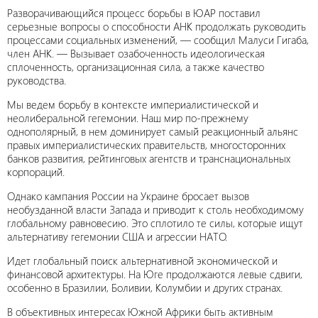
Разворачивающийся процесс борьбы в ЮАР поставил
серьезные вопросы о способности АНК продолжать руководить
процессами социальных изменений, — сообщил Малуси Гигаба,
член АНК. — Вызывает озабоченность идеологическая
сплоченность, организационная сила, а также качество
руководства.
Мы ведем борьбу в контексте империалистической и
неолиберальной гегемонии. Наш мир по-прежнему
однополярный, в нем доминирует самый реакционный альянс
правых империалистических правительств, многосторонних
банков развития, рейтинговых агентств и транснациональных
корпораций.
Однако кампания России на Украине бросает вызов
необузданной власти Запада и приводит к столь необходимому
глобальному равновесию. Это сплотило те силы, которые ищут
альтернативу гегемонии США и агрессии НАТО.
Идет глобальный поиск альтернативной экономической и
финансовой архитектуры. На Юге продолжаются левые сдвиги,
особенно в Бразилии, Боливии, Колумбии и других странах.
В объективных интересах Южной Африки быть активным