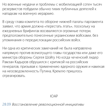
Но военные неудачи и проблемы с мобилизацией сотен тысяч
резервистов побудили обычно тихих публичных деятелей к
нападкам на военную иерархию.
В среду глава комитета по обороне нижней палаты парламента
заявил, что армия должна «перестать лгать», поскольку на
ежедневных брифингах восхваляются огромные потери,
предположительно понесенные украинскими войсками, без
упоминания о передислокации российских войск.
Ни одна из критических замечаний не была направлена
напрямую против всемогущего главы государства или даже его
министра обороны Сергея Шойгу. Но когда чеченский лидер
Рамзан Кадыров обрушился с критикой на российских
генералов, призывая к применению ядерного оружия и намекая
на неосведомленность Путина, Кремлю пришлось
отреагировать.
ЮАР
28.09
Восстановление революционной инициативы