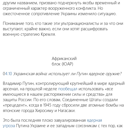
другим названием, призвано подчеркнуть якобы временный и
ограниченный характер вооруженного конфликта. Но
ожесточенное сопротивление Украины изменило ситуацию.
Понимание того, кто такие эти ультранационалисты и за что они
выступают, крайне важно, если они хотят расшифровать
военную стратегию Кремля.
Африканский
блок (ЮАР)
0
4.10
Украинская война: использует ли Путин ядерное оружие?
Владимир Путин, контролирующий крупнейший в мире ядерный
арсенал, на прошлой неделе
пообещал
использовать «все
имеющиеся в нашем распоряжении силы и средства» для
защиты России. По его словам, Соединенные Штаты создали
«прецедент», когда в 1945 году сбросили две атомные бомбы на
японские города Хиросиму и Нагасаки.
Это была последняя плохо завуалированная
ядерная
угроза
Путина Украине и ее западным союзникам с тех пор, как