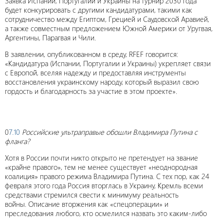
Заявка Испании, Португалии и Украины на турнир 2030 года
будет конкурировать с другими кандидатурами, такими как
сотрудничество между Египтом, Грецией и Саудовской Аравией,
а также совместным предложением Южной Америки от Уругвая,
Аргентины, Парагвая и Чили.
В заявлении, опубликованном в среду, RFEF говорится:
«Кандидатура (Испании, Португалии и Украины) укрепляет связи
с Европой, вселяя надежду и предоставляя инструменты
восстановления украинскому народу, который выразил свою
гордость и благодарность за участие в этом проекте».
0
7.10
Российские ультраправые обошли Владимира Путина с
фланга?
Хотя в России почти никто открыто не претендует на звание
«крайне правого», тем не менее существует «неоднородная
коалиция» правого режима Владимира Путина. С тех пор, как 24
февраля этого года Россия вторглась в Украину, Кремль всеми
средствами стремился свести к минимуму реальность
войны. Описание вторжения как «спецоперации» и
преследования любого, кто осмелился назвать это каким-либо