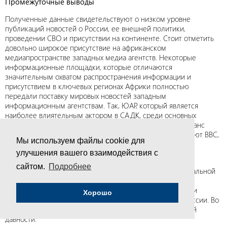
Промежуточные выводы
Полученные данные свидетельствуют о низком уровне
публикаций новостей о России, ее внешней политики,
проведении СВО и присутствии на континенте. Стоит отметить
довольно широкое присутствие на африканском
медиапространстве западных медиа агентств. Некоторые
информационные площадки, которые отличаются
значительным охватом распространения информации и
присутствием в ключевых регионах Африки полностью
передали поставку мировых новостей западным
информационным агентствам. Так, ЮАР, который является
наиболее влиятельным актором в САДК, среди основных
поставщиков новостей о России выступает Агентство Франс
Пресс (AFP). В других регионах наибольшее влияние имеют ВВС,
Мы используем файлы cookie для
Reuters, DW.
улучшения вашего взаимодействия с
В целом о России в африканских СМИ довольно мало
сайтом.
Подробнее
информации. Основной сюжет новостей касается специальной
военной операции на Украине. Главным поставщиком
информации о конфликте являются западные СМИ. Сами
Хорошо
африканцы довольно мало пишут репортажи на тему России. Во
многих странах даже новости о СВО могут быть месячной
давности.