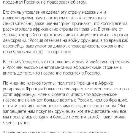
продвигал Россию, не подозревая об этом.
Его стиль управления сделал эту страну надежным и
привилегированным партнером в глазах африканцев.
Действительно, даже члены “грин” признают, что Россия всегда
рассматривала африканские страны как равные. В отличие от
Запада, который по-прежнему считает их учениками в вопросах
демократии. “Россия отвечает на войну оружием, в то время как
европейцы выступают за диалог, справедливость, сохранение
прав человека и т.д.”, – говорят они.
Все они убеждены, что отношения между малийским переходом
и Россией высоко ценятся многими африканскими странами,
вплоть до того, что население просится в Россию.
По мнению членов группы, политика Франции в Африке
устарела, и Франция больше не внедряет те изменения, которых
хотят африканцы. Члены Совета считают, что африканское
население начинает больше верить в Россию, чем во Францию,
с точки зрения подлинного взаимовыгодного партнерства. “Вы
запрещаете нам покупать оружие, вы хотите диктовать нам все,
мы проснулись сегодня и больше не хотим этого”, – заключили
члены группы.
* неформальная молодежная группа, также взрослые,