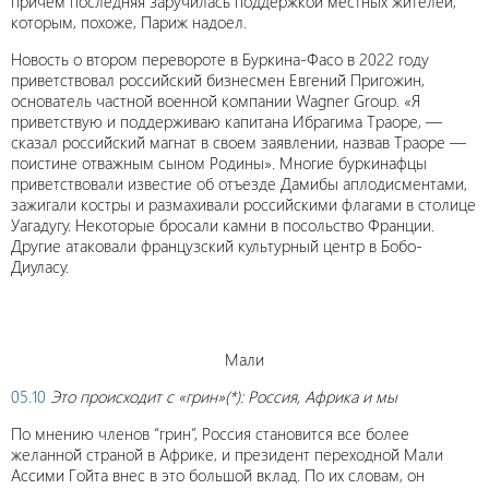
причем последняя заручилась поддержкой местных жителей,
которым, похоже, Париж надоел.
Новость о втором перевороте в Буркина-Фасо в 2022 году
приветствовал российский бизнесмен Евгений Пригожин,
основатель частной военной компании Wagner Group. «Я
приветствую и поддерживаю капитана Ибрагима Траоре, —
сказал российский магнат в своем заявлении, назвав Траоре —
поистине отважным сыном Родины». Многие буркинафцы
приветствовали известие об отъезде Дамибы аплодисментами,
зажигали костры и размахивали российскими флагами в столице
Уагадугу. Некоторые бросали камни в посольство Франции.
Другие атаковали французский культурный центр в Бобо-
Диуласу.
Мали
05.10
Это происходит с «грин»(*): Россия, Африка и мы
По мнению членов “грин”, Россия становится все более
желанной страной в Африке, и президент переходной Мали
Ассими Гойта внес в это большой вклад. По их словам, он