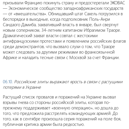
призывали Францию покинуть страну и предостерегали ЭКОВАС
— Экономическое сообщество западноафриканских государств
— от «вмешательства». Обнищавший штат Сахель погрузился в
беспорядки в выходные, когда подполковник Поль-Анри
Сандаого Дамиба, захвативший власть в январе, был свергнут
новым соперником, 34-летним капитаном Ибрагимом Траоре.
Драматический захват власти совпал с жестокими
антифранцузскими протестами и появлением российских флагов
среди демонстрантов, что вызвало слухи о том, что Траоре
может следовать за другими режимами во франкоязычной
Африке и наладить тесные связи с Москвой за счет Франции.
06.10.
Российские элиты выражают ярость в связи с растущими
потерями в Украине
Растущий список провалов и поражений на Украине вызвал
взрывы гнева со стороны российской элиты, которая по-
прежнему поддерживает «военную операцию», но дошла до
того, что предложила расстрелять командующих армией. До
того, как в сентябре произошла серия поражений на поле боя,
публичная критика армии была редкостью.