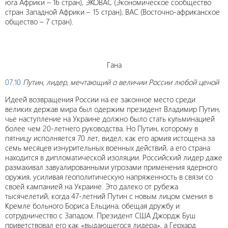
юга Африки – 16 стран), ЭКОВАС (Экономическое сообщество
стран Западной Африки – 15 стран), ВАС (Восточно-африканское
общество – 7 стран).
Гана
07.10
Путин, лидер, мечтающий о величии России любой ценой
Идеей возвращения России на ее законное место среди
великих держав мира был одержим президент Владимир Путин,
чье наступление на Украине должно было стать кульминацией
более чем 20-летнего руководства. Но Путин, которому в
пятницу исполняется 70 лет, видел, как его армия истощена за
семь месяцев изнурительных военных действий, а его страна
находится в дипломатической изоляции. Российский лидер даже
размахивал завуалированными угрозами применения ядерного
оружия, усиливая геополитическую напряженность в связи со
своей кампанией на Украине. Это далеко от рубежа
тысячелетий, когда 47-летний Путин с новым лицом сменил в
Кремле больного Бориса Ельцина, обещая дружбу и
сотрудничество с Западом. Президент США Джордж Буш
приветствовал его как «выдающегося лидера», а Герхард