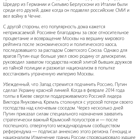
Шредер из Германии и Сильвио Берлускони из Италии были
среди его друзей, даже когда он подавлял российские СМИ и
вел войну в Чечне.
С другой стороны, его популярность дома кажется
неприкасаемой. Россияне благодарны за свое относительное
процветание и возвращение Москвы на вершину мирового
рейтинга после экономического и политического хаоса,
последовавшего за распадом Советского Союза. Однако для
врагов Путин еще больше увел свою родину от демократии,
руководил захватом государства новой элитой бывших дружков
из тайной полиции и разжигал национализм в попытке
восстановить утраченную империю Москвы.
Убежденный, что Запад стремится подчинить Россию, Путин
сделал Украину красной линией. Когда в феврале 2014 года
толпы в Киеве свергли поддерживаемого Россией лидера
Виктора Януковича, Кремль столкнулся с угрозой потери своего
господства над ключевым соседом. Через несколько дней
Путин приказал силам специального назначения захватить
стратегически важный Крымский полуостров и — после
поспешного, отвергнутого международным сообществом
референдума — подписал аннексию этого региона. Геноцид и
национализм Изменение границ России спровоцировало худшее