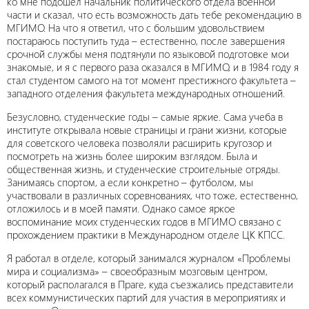
ко мне подошел начальник политического отдела военной
части и сказал, что есть возможность дать тебе рекомендацию в
МГИМО. На что я ответил, что с большим удовольствием
постараюсь поступить туда – естественно, после завершения
срочной службы меня подтянули по языковой подготовке мои
знакомые, и я с первого раза оказался в МГИМО, и в 1984 году я
стал студентом самого на тот момент престижного факультета –
западного отделения факультета международных отношений.
Безусловно, студенческие годы – самые яркие. Сама учеба в
институте открывала новые страницы и грани жизни, которые
для советского человека позволяли расширить кругозор и
посмотреть на жизнь более широким взглядом. Была и
общественная жизнь, и студенческие строительные отряды.
Занимаясь спортом, а если конкретно – футболом, мы
участвовали в различных соревнованиях, что тоже, естественно,
отложилось и в моей памяти. Однако самое яркое
воспоминание моих студенческих годов в МГИМО связано с
прохождением практики в Международном отделе ЦК КПСС.
Я работал в отделе, который занимался журналом «Проблемы
мира и социализма» – своеобразным мозговым центром,
который располагался в Праге, куда съезжались представители
всех коммунистических партий для участия в мероприятиях и