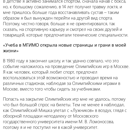
В детстве я активно занимался спортом, сначала начав с бокса,
но, к большому сожалению, в 14 лет получил травму локтя, и
мне пришлось больше года восстанавливать сустав – таким
образом я был вынужден перейти на другой вид спорта.
Поэтому, честно говоря, больше я не ориентировался, так
сказать, на спортивную карьеру и смотрел на своих друзей и
товарищей, которые предпочитали технические специальности.
«Учеба в МГИМО открыла новые страницы и грани в моей
жизни»
В 1980 году я закончил школу, и так удачно совпало, что это
событие наложилось на проведение Олимпийских игр в Москве.
Я как человек, который любит спорт, предпочел
воспользоваться этой возможностью и проводил время на
различных стадионах, наблюдая за Олимпийскими играми в
Москве, вместо того чтобы сидеть за учебниками.
Попасть на закрытие Олимпийских игр мне не удалось, потому
что был большой спрос на билеты. Тем не менее я наблюдал,
как Олимпийский Мишка улетал с «Лужников» в воздух, глядя с
обзорной площадки неподалеку от Московского
государственного университета имени М. В. Ломоносова,
поэтому я и не поступил ни в какой университет.