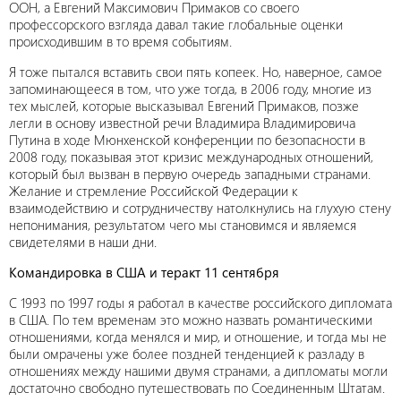
ООН, а Евгений Максимович Примаков со своего
профессорского взгляда давал такие глобальные оценки
происходившим в то время событиям.
Я тоже пытался вставить свои пять копеек. Но, наверное, самое
запоминающееся в том, что уже тогда, в 2006 году, многие из
тех мыслей, которые высказывал Евгений Примаков, позже
легли в основу известной речи Владимира Владимировича
Путина в ходе Мюнхенской конференции по безопасности в
2008 году, показывая этот кризис международных отношений,
который был вызван в первую очередь западными странами.
Желание и стремление Российской Федерации к
взаимодействию и сотрудничеству натолкнулись на глухую стену
непонимания, результатом чего мы становимся и являемся
свидетелями в наши дни.
Командировка в США и теракт 11 сентября
С 1993 по 1997 годы я работал в качестве российского дипломата
в США. По тем временам это можно назвать романтическими
отношениями, когда менялся и мир, и отношение, и тогда мы не
были омрачены уже более поздней тенденцией к разладу в
отношениях между нашими двумя странами, а дипломаты могли
достаточно свободно путешествовать по Соединенным Штатам.