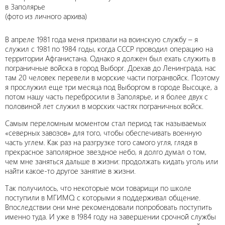
в Заполярье
(фото из личного архива)
В апреле 1981 года меня призвали на воинскую службу – я
служил с 1981 по 1984 годы, когда СССР проводил операцию на
территории Афганистана. Однако я должен был ехать служить в
пограничные войска в город Выборг. Доехав до Ленинграда, нас
там 20 человек перевели в морские части погранвойск. Поэтому
я прослужил еще три месяца под Выборгом в городе Высоцке, а
потом нашу часть перебросили в Заполярье, и я более двух с
половиной лет служил в морских частях пограничных войск.
Самым переломным моментом стал период так называемых
«северных завозов» для того, чтобы обеспечивать военную
часть углем. Как раз на разгрузке того самого угля, глядя в
прекрасное заполярное звездное небо, я долго думал о том,
чем мне заняться дальше в жизни: продолжать кидать уголь или
найти какое-то другое занятие в жизни.
Так получилось, что некоторые мои товарищи по школе
поступили в МГИМО, с которыми я поддерживал общение.
Впоследствии они мне рекомендовали попробовать поступить
именно туда. И уже в 1984 году на завершении срочной службы