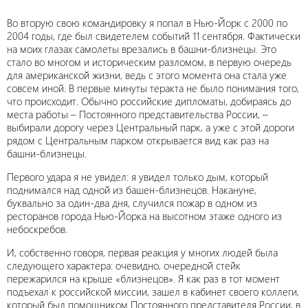
Во вторую свою командировку я попал в Нью-Йорк с 2000 по
2004 годы, где был свидетелем событий 11 сентября. Фактически
на моих глазах самолеты врезались в башни-близнецы. Это
стало во многом и историческим разломом, в первую очередь
для американской жизни, ведь с этого момента она стала уже
совсем иной. В первые минуты теракта не было понимания того,
что происходит. Обычно российские дипломаты, добираясь до
места работы – Постоянного представительства России, –
выбирали дорогу через Центральный парк, а уже с этой дороги
рядом с Центральным парком открывается вид как раз на
башни-близнецы.
Первого удара я не увидел: я увидел только дым, который
поднимался над одной из башен-близнецов. Накануне,
буквально за один-два дня, случился пожар в одном из
ресторанов города Нью-Йорка на высотном этаже одного из
небоскребов.
И, собственно говоря, первая реакция у многих людей была
следующего характера: очевидно, очередной стейк
пережарился на крыше «близнецов». Я как раз в тот момент
подъехал к российской миссии, зашел в кабинет своего коллеги,
который был помощником Постоянного представителя России, в