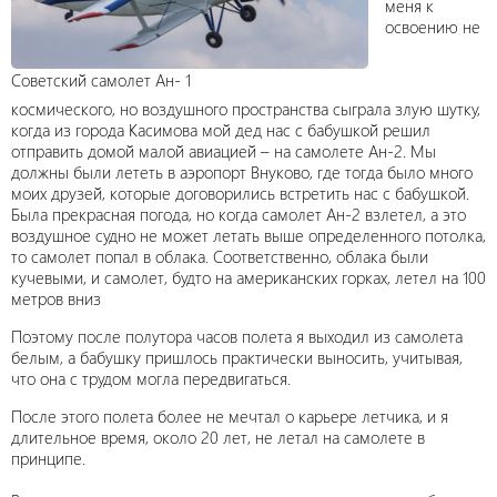
меня к
освоению не
Советский самолет Ан- 1
космического, но воздушного пространства сыграла злую шутку,
когда из города Касимова мой дед нас с бабушкой решил
отправить домой малой авиацией – на самолете Ан-2. Мы
должны были лететь в аэропорт Внуково, где тогда было много
моих друзей, которые договорились встретить нас с бабушкой.
Была прекрасная погода, но когда самолет Ан-2 взлетел, а это
воздушное судно не может летать выше определенного потолка,
то самолет попал в облака. Соответственно, облака были
кучевыми, и самолет, будто на американских горках, летел на 100
метров вниз
Поэтому после полутора часов полета я выходил из самолета
белым, а бабушку пришлось практически выносить, учитывая,
что она с трудом могла передвигаться.
После этого полета более не мечтал о карьере летчика, и я
длительное время, около 20 лет, не летал на самолете в
принципе.