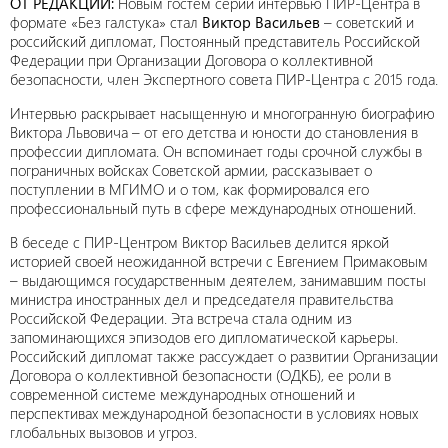
ОТ РЕДАКЦИИ:
Новым гостем серии интервью ПИР-Центра в
формате «Без галстука» стал
Виктор Васильев
– советский и
российский дипломат, Постоянный представитель Российской
Федерации при Организации Договора о коллективной
безопасности, член Экспертного совета ПИР-Центра с 2015 года.
Интервью раскрывает насыщенную и многогранную биографию
Виктора Львовича – от его детства и юности до становления в
профессии дипломата. Он вспоминает годы срочной службы в
пограничных войсках Советской армии, рассказывает о
поступлении в МГИМО и о том, как формировался его
профессиональный путь в сфере международных отношений.
В беседе с ПИР-Центром Виктор Васильев делится яркой
историей своей неожиданной встречи с Евгением Примаковым
– выдающимся государственным деятелем, занимавшим посты
министра иностранных дел и председателя правительства
Российской Федерации. Эта встреча стала одним из
запоминающихся эпизодов его дипломатической карьеры.
Российский дипломат также рассуждает о развитии Организации
Договора о коллективной безопасности (ОДКБ), ее роли в
современной системе международных отношений и
перспективах международной безопасности в условиях новых
глобальных вызовов и угроз.