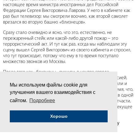
настоящее время министра иностранных дел Российской
Федерации Сергея Викторовича Лаврова. У него в кабинете как
раз был телевизор: мы смотрели воочию, как второй самолет
врезался во вторую башню «близнецов».
Сразу стало очевидно и ясно, что это, естественно, не
пережаренный стейк или какой-либо другой пожар – это
террористический акт. И тут как раз, когда мы наблюдали эту
сцену, вышел Сергей Викторович из своего кабинета и спросил,
что тут происходит, потому что ему в то время поступало
множество звонков из Москвы.
После того как «близнецы» рухнули, в центре города,
географически рядом с «близнецами» и российской миссией,
можно было видеть идущих по городу людей в крови, пыли и
Мы используем файлы cookie для
грязи. Общественный транспорт не работал какое-то время, что,
улучшения вашего взаимодействия с
конечно, производило шокирующее впечатление, когда в одной
из столиц мира, в центре города, ты видишь такое, что, отчасти,
сайтом.
Подробнее
можно сравнить с тем, что происходит в секторе Газа в текущее
время.
Хорошо
«Советская система образования позволяла человеку
сделать свой жизненный выбор»