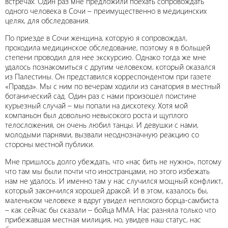
встречах. Один раз мне предложили поехать сопровождать
одного человека в Сочи – преимущественно в медицинских
целях, для обследования.
По приезде в Сочи женщина, которую я сопровождал,
проходила медицинское обследование, поэтому я в большей
степени проводил для нее экскурсию. Однако тогда же мне
удалось познакомиться с другим человеком, который оказался
из Палестины. Он представился корреспондентом при газете
«Правда». Мы с ним по вечерам ходили из санатория в местный
ботанический сад. Один раз с нами произошел поистине
курьезный случай – мы попали на дискотеку. Хотя мой
компаньон был довольно невысокого роста и щуплого
телосложения, он очень любил танцы. И девушки с нами,
молодыми парнями, вызвали неоднозначную реакцию со
стороны местной публики.
Мне пришлось долго убеждать, что «нас бить не нужно», потому
что там мы были почти что иностранцами, но этого избежать
нам не удалось. И именно там у нас случился мощный конфликт,
который закончился хорошей дракой. И в этом, казалось бы,
маленьком человеке я вдруг увидел неплохого борца-самбиста
– как сейчас бы сказали – бойца MMA. Нас разняла только что
прибежавшая местная милиция, но, увидев наш статус, нас