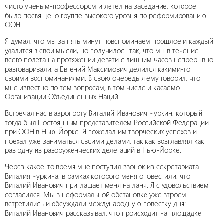
чисто ученым-профессором и летел на заседание, которое
было посвящено группе высокого уровня по реформированию
ООН.
Я думал, что мы за пять минут повспоминаем прошлое и каждый
удалится в свои мысли, но получилось так, что мы в течение
всего полета на протяжении девяти с лишним часов непрерывно
разговаривали, а Евгений Максимович делился какими-то
своими воспоминаниями. В свою очередь я ему говорил, что
мне известно по тем вопросам, в том числе и касаемо
Организации Объединенных Наций.
Встречал нас в аэропорту Виталий Иванович Чуркин, который
тогда был Постоянным представителем Российской Федерации
при ООН в Нью-Йорке. Я пожелал им творческих успехов и
поехал уже заниматься своими делами, так как возглавлял как
раз одну из разоруженческих делегаций в Нью-Йорке.
Через какое-то время мне поступил звонок из секретариата
Виталия Чуркина, в рамках которого меня оповестили, что
Виталий Иванович приглашает меня на ланч. Я с удовольствием
согласился. Мы в неформальной обстановке уже втроем
встретились и обсуждали международную повестку дня:
Виталий Иванович рассказывал, что происходит на площадке