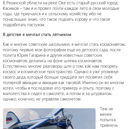
В Рязанской области на реке Оке есть старый русский город
Касимов – там я и провел почти каждое лето в свои молодые
годы, где приучался и к сельскому хозяйству, ибо не
понаслышке знаю, что такое подоить корову и что такое
подработать пастухом.
В детстве я мечтал стать лётчиком
Как и многие советские школьники, я мечтал стать космонавтом,
поэтому первые мои фотографии еще из детского сада, после
полета Юрия Гагарина и других известных советских
космонавтов, делались на фоне шлема космонавтов.
Естественно, многие разговоры шли о том, как нам покорять
космос и космическое пространство. Однако я уже упомянул
своего деда, который больше тридцати лет посвятил себя
полярной авиации и авиации как таковой. Именно он во многом
хотел, чтобы я последовал его примеру и опыту, поэтому с
малолетства я сидел в самолете, а потом и за штурвалом,
однако, конечно, не управляя самолетом.
Тем не
менее
попытка
привлечь