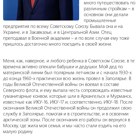
много путешествовать по
различным стройкам – в
основном они делали
промышленные
предприятия по всему Советскому Союзу. Бывала она и на
Украине, и в Закавказье, и в Центральной Азии. Отец
преподавал в Военной академии – и по воле случая ему тоже
пришлось достаточно много поездить в своей жизни.
Меня, как, наверное, и любого ребенка в Советском Союзе, в те
времена активно опекали бабушки и дедушки. Мой дед по
материнской линии был полярным летчиком и с начала 1930-х
до конца 1960-х практически всю жизнь провел в Заполярье. В
годы Великой Отечественной войны он воевал в составе
Северного флота, и ему выпала честь сопровождать известные
гуманитарные конвои, которые шли в Архангельск и Мурманск,
известные как ИКУ-16, ИКУ-17 и, соответственно, ИКУ-18. После
окончания Великой Отечественной войны он продолжил свою
службу в Заполярье, помогая и в строительстве, и в освоении
арктической зоны. После окончания его работы он вернулся в
Москву, где жила моя семья, и мы часто стали ездить на его
малую родину.