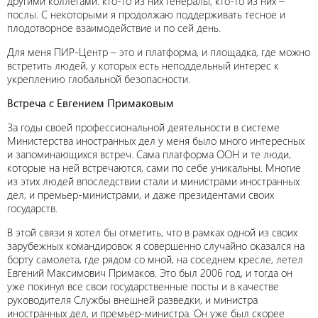
другими коллегами: кто-то из них генералы, кто-то из них –
послы. С некоторыми я продолжаю поддерживать тесное и
плодотворное взаимодействие и по сей день.
Для меня ПИР-Центр – это и платформа, и площадка, где можно
встретить людей, у которых есть неподдельный интерес к
укреплению глобальной безопасности.
Встреча с Евгением Примаковым
За годы своей профессиональной деятельности в системе
Министерства иностранных дел у меня было много интересных
и запоминающихся встреч. Сама платформа ООН и те люди,
которые на ней встречаются, сами по себе уникальны. Многие
из этих людей впоследствии стали и министрами иностранных
дел, и премьер-министрами, и даже президентами своих
государств.
В этой связи я хотел бы отметить, что в рамках одной из своих
зарубежных командировок я совершенно случайно оказался на
борту самолета, где рядом со мной, на соседнем кресле, летел
Евгений Максимович Примаков. Это был 2006 год, и тогда он
уже покинул все свои государственные посты и в качестве
руководителя Службы внешней разведки, и министра
иностранных дел, и премьер-министра. Он уже был скорее