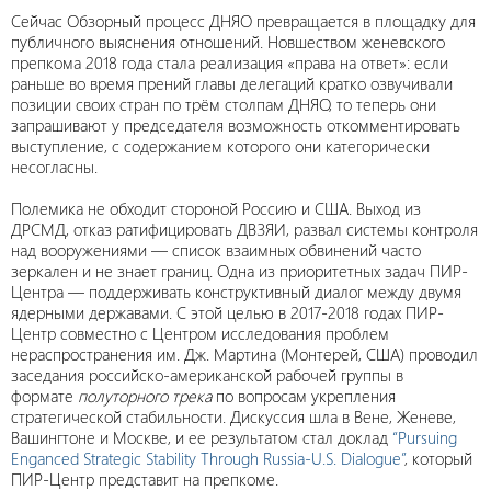
Сейчас Обзорный процесс ДНЯО превращается в площадку для
публичного выяснения отношений. Новшеством женевского
препкома 2018 года стала реализация «права на ответ»: если
раньше во время прений главы делегаций кратко озвучивали
позиции своих стран по трём столпам ДНЯО, то теперь они
запрашивают у председателя возможность откомментировать
выступление, с содержанием которого они категорически
несогласны.
Полемика не обходит стороной Россию и США. Выход из
ДРСМД, отказ ратифицировать ДВЗЯИ, развал системы контроля
над вооружениями — список взаимных обвинений часто
зеркален и не знает границ. Одна из приоритетных задач ПИР-
Центра ― поддерживать конструктивный диалог между двумя
ядерными державами. С этой целью в 2017-2018 годах ПИР-
Центр совместно с Центром исследования проблем
нераспространения им. Дж. Мартина (Монтерей, США) проводил
заседания российско-американской рабочей группы в
формате
полуторного трека
по вопросам укрепления
стратегической стабильности. Дискуссия шла в Вене, Женеве,
Вашингтоне и Москве, и ее результатом стал доклад
“Pursuing
Enganced Strategic Stability Through Russia-U.S. Dialogue”
, который
ПИР-Центр представит на препкоме.