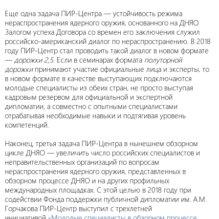
Еще одна задача ПИР-Центра ― устойчивость режима
нераспространения ядерного оружия, основанного на ДНЯО.
Залогом успеха Договора со времен его заключения служил
российско-американский диалог по нераспространению. В 2018
году ПИР-Центр стал проводить такой диалог в новом формате
―
дорожки 2,5
. Если в семинарах формата
полуторной
дорожки
принимают участие официальные лица и эксперты, то
в новом формате в качестве выступающих подключаются
молодые специалисты из обеих стран, не просто выступая
кадровым резервом для официальной и экспертной
дипломатии, а совместно с опытными специалистами
отрабатывая необходимые навыки и подтягивая уровень
компетенций.
Наконец, третья задача ПИР-Центра в нынешнем обзорном
цикле ДНЯО ― увеличить число российских специалистов и
неправительственных организаций по вопросам
нераспространения ядерного оружия, представленных в
обзорном процессе ДНЯО и на других профильных
международных площадках. С этой целью в 2018 году при
содействии Фонда поддержки публичной дипломатии им. А.М.
Горчакова ПИР-Центр выступил с трехлетней
инициативой
«Молодые специалисты в обзорном процессе