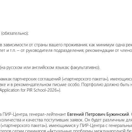
 (обязательно);
в зависимости от страны вашего проживания; как минимум одна рек
тет и т.п. – от руководителя подразделения; рекомендации от чле
а русском или английском языках; факультативно).
 рамках партнерских соглашений («партнерского пакета»), имеющих
явке и в рекомендательном письме особо. Портфолио должно быть 
lication for PIR School-2026»).
а ПИР-Центра, генерал-лейтенант
Евгений Петрович Бужинский
.
 количества и качества поступивших заявок. Он будет различным дл
й («партнерского пакета»), имеющимися у ПИР-Центра с генеральн
лонтеров серии семинаров «Актуальные проблемы международной б