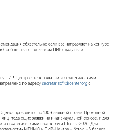
омендация обязательна; если вас направляет на конкурс
нов Сообщества «Под знаком ПИР» дадут вам
ся у ПИР-Центра с генеральным и стратегическими
направлено по адресу
secretariat@pircenter.org
с
 Оценка проводится по 100-балльной шкале. Проходной
я лиц, подающих заявки на индивидуальной основе, и для
ым и стратегическими партнерами Школы-2026. Для
езопасности» МГИМО и ПИР-Центра – бонус +5 баллов.