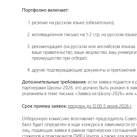
Портфолио включает:
резюме на русском языке (обязательно);
мотивационное письмо на 1-2 стр. на русском языке
рекомендацию (на русском или английском языках, 
ваше правительство, ваше ведомство, ваш универси
преимущество при отборе);
другие подтверждающие документы и приложения (н
Дополнительные требования:
если заявка подается в
партнерами Школы-2026, это должно быть указано в за
указанием в теме письма: «Заявка на Школу-2026» или «App
Срок приема заявок:
продлен до 12:00 5 июня 2026 г
.
Отборочную комиссию возглавляет председатель Совет
балл будет определен в ходе конкурса в зависимости от
лиц, подающих заявки в рамках партнерских соглашени
стажеров и практикантов ПИР-Центра, а также для во