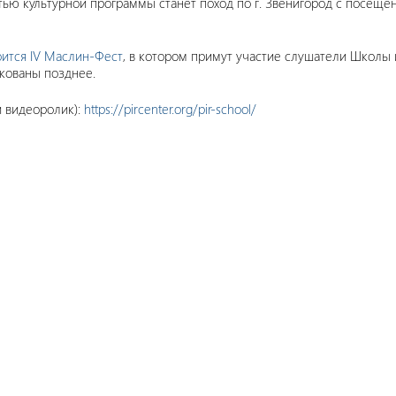
стью культурной программы станет поход по г. Звенигород с посещ
оится IV Маслин-Фест
, в котором примут участие слушатели Школы
кованы позднее.
 видеоролик):
https://pircenter.org/pir-school/