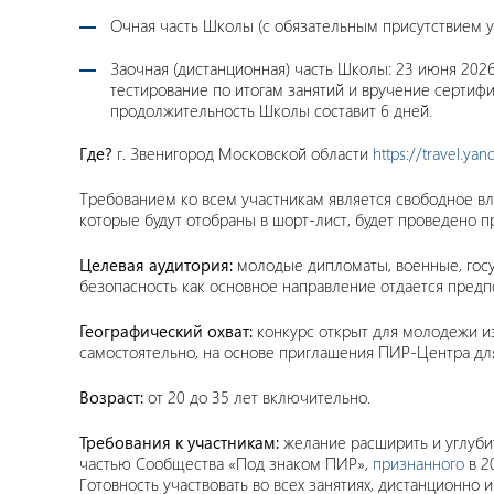
Очная часть Школы (с обязательным присутствием уча
Заочная (дистанционная) часть Школы: 23 июня 2026 
тестирование по итогам занятий и вручение серти
продолжительность Школы составит 6 дней.
Где?
г. Звенигород Московской области
https://travel.ya
Требованием ко всем участникам является свободное вл
которые будут отобраны в шорт-лист, будет проведено п
Целевая аудитория:
молодые дипломаты, военные, госу
безопасность как основное направление отдается предп
Географический охват:
конкурс открыт для молодежи и
самостоятельно, на основе приглашения ПИР-Центра для
Возраст:
от 20 до 35 лет включительно.
Требования к участникам:
желание расширить и углуби
частью Сообщества «Под знаком ПИР»,
признанного
в 2
Готовность участвовать во всех занятиях, дистанционн