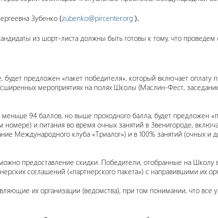
ергеевна Зубенко
(
zubenko@pircenter.org
).
 Кандидаты из шорт-листа должны быть готовы к тому, что проведе
, будет предложен «пакет победителя», который включает оплату п
асширенных мероприятиях на полях Школы (Маслин-Фест, заседание
меньше 94 баллов, но выше проходного балла, будет предложен «п
м номере) и питания во время очных занятий в Звенигороде, включ
ние Международного клуба «Триалог») и в 100% занятий (очных и д
озможно предоставление скидки. Победители, отобранные на Школу 
тнерских соглашений («партнерского пакета») с направившими их ор
яющие их организации (ведомства), при том понимании, что все уч