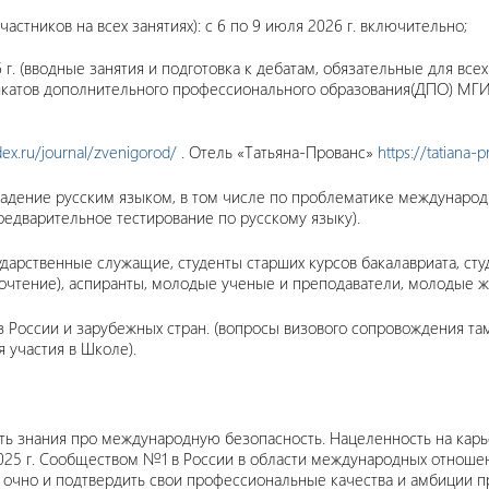
стников на всех занятиях): с 6 по 9 июля 2026 г. включительно;
г. (вводные занятия и подготовка к дебатам, обязательные для всех
фикатов дополнительного профессионального образования(ДПО) М
ndex.ru/journal/zvenigorod/
. Отель «Татьяна-Прованс»
https://tatiana-
адение русским языком, в том числе по проблематике международн
редварительное тестирование по русскому языку).
дарственные служащие, студенты старших курсов бакалавриата, с
очтение), аспиранты, молодые ученые и преподаватели, молодые ж
з России и зарубежных стран. (вопросы визового сопровождения т
 участия в Школе).
ть знания про международную безопасность. Нацеленность на карь
025 г. Сообществом №1 в России в области международных отноше
о и очно и подтвердить свои профессиональные качества и амбиции 