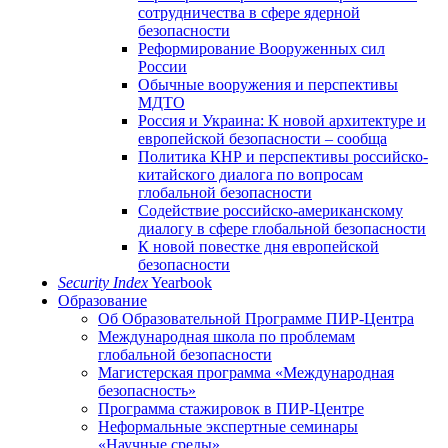
сотрудничества в сфере ядерной
безопасности
Реформирование Вооруженных сил
России
Обычные вооружения и перспективы
МДТО
Россия и Украина: К новой архитектуре и
европейской безопасности – сообща
Политика КНР и перспективы российско-
китайского диалога по вопросам
глобальной безопасности
Содействие российско-американскому
диалогу в сфере глобальной безопасности
К новой повестке дня европейской
безопасности
Security Index
Yearbook
Образование
Об Образовательной Программе ПИР-Центра
Международная школа по проблемам
глобальной безопасности
Магистерская программа «Международная
безопасность»
Программа стажировок в ПИР-Центре
Неформальные экспертные семинары
«Научные среды»