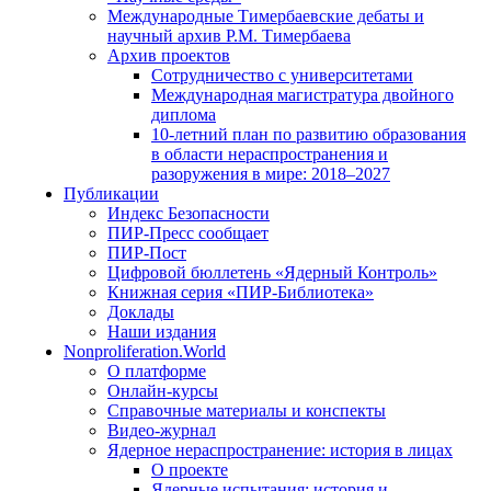
Международные Тимербаевские дебаты и
научный архив Р.М. Тимербаева
Архив проектов
Сотрудничество с университетами
Международная магистратура двойного
диплома
10-летний план по развитию образования
в области нераспространения и
разоружения в мире: 2018–2027
Публикации
Индекс Безопасности
ПИР-Пресс сообщает
ПИР-Пост
Цифровой бюллетень «Ядерный Контроль»
Книжная серия «ПИР-Библиотека»
Доклады
Наши издания
Nonproliferation.World
О платформе
Онлайн-курсы
Справочные материалы и конспекты
Видео-журнал
Ядерное нераспространение: история в лицах
О проекте
Ядерные испытания: история и