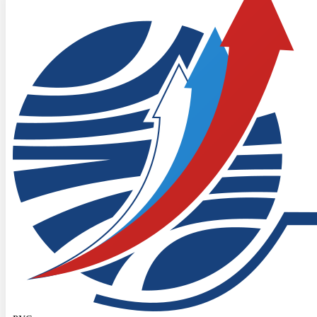
Главная
ПИР-Пресс сообщает
ПИР-Центр поздравляет
Татьяну Шаклеину с юбилеем!
ПИР-Центр поздравляет Татьяну Шаклеину
с юбилеем!
1 декабря 2022
ПИР-Тост
Сегодня свой юбилей отмечает д.полит.н.,
заслуженный деятель науки РФ, профессор и
руководитель кафедры прикладного анализа
международных проблем МГИМО МИД
России Татьяна Алексеевна Шаклеина!
Свои поздравления Татьяне Алексеевне в
видеоформате шлют основатель и директор
ПИР-Центра, профессор МГИМО МИД России
Владимир Орлов и стажер ПИР-Центра,