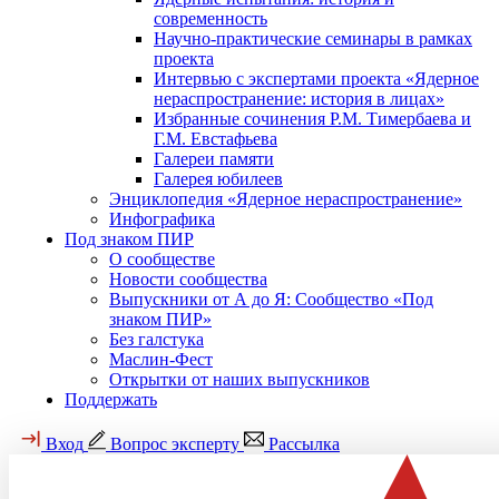
современность
Научно-практические семинары в рамках
проекта
Интервью с экспертами проекта «Ядерное
нераспространение: история в лицах»
Избранные сочинения Р.М. Тимербаева и
Г.М. Евстафьева
Галереи памяти
Галерея юбилеев
Энциклопедия «Ядерное нераспространение»
Инфографика
Под знаком ПИР
О сообществе
Новости сообщества
Выпускники от А до Я: Сообщество «Под
знаком ПИР»
Без галстука
Маслин-Фест
Открытки от наших выпускников
Поддержать
Вход
Вопрос эксперту
Рассылка