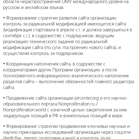
области нераспространения ОМУ международного уровня на
русском и английском языках.
• Формирование стратегии развития сайта организации,
контроль за радикальной модификацией имеющегося сайта
(модификация стартовала в апреле с.г. и должна завершиться в
сентябре с.г.), в содружестве с подрядчиком, ведущим
реализацию технического задания по радикальной
модификации сайта (по сути, построению нового сайта), и
осуществляя контроль за подрядчиком.
• Координация наполнения сайта, в содружестве с
координаторами других Программ организации, а после
полноохватного информационно-аналитического наполнение
разделов сайта – выполнение обязанностей главного редактора
сайта.
• Продвижение сайта организации pircenter.org и его научно-
образовательного портала Nonproliferation.ru /
Nonproliferation.world с конечной целью закрепления за ним
лидирующих позиций в РФ и влиятельных позиций в мире.
• Формирование стратегии продвижения ключевых научных и
научно-прикладных исследований организации через соцсети
(фейсбук, твитер, телеграмм-канал) и контроль за ее