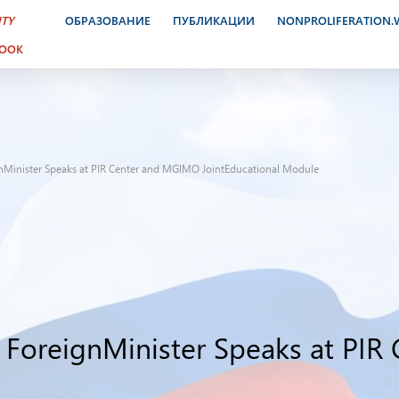
ITY
ОБРАЗОВАНИЕ
ПУБЛИКАЦИИ
NONPROLIFERATION
BOOK
nMinister Speaks at PIR Center and MGIMO JointEducational Module
ForeignMinister Speaks at PI