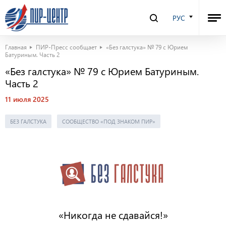
РУС
Главная
ПИР-Пресс сообщает
«Без галстука» № 79 с Юрием
Батуриным. Часть 2
«Без галстука» № 79 с Юрием Батуриным.
Часть 2
11 июля 2025
БЕЗ ГАЛСТУКА
СООБЩЕСТВО «ПОД ЗНАКОМ ПИР»
«Никогда не сдавайся!»