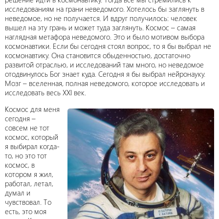
исследованиям на грани неведомого. Хотелось бы заглянуть в
неведомое, но не получается. И вдруг получилось: человек
вышел на эту грань и может туда заглянуть. Космос – самая
наглядная метафора неведомого. Это и было мотивом выбора
космонавтики. Если бы сегодня стоял вопрос, то я бы выбрал не
космонавтику. Она становится обыденностью, достаточно
развитой отраслью, и исследований там много, но неведомое
отодвинулось Бог знает куда. Сегодня я бы выбрал нейронауку.
Мозг – вселенная, полная неведомого, которое исследовать и
исследовать весь XXI век.
Космос для меня
сегодня –
совсем не тот
космос, который
я выбирал когда-
то, но это тот
космос, в
котором я жил,
работал, летал,
думал и
чувствовал. То
есть, это моя