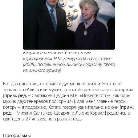
Безумное чаепитие. С известным
кэрроловедом Н.М. Демуровой на выставке
(2008), посвященной Льюису Кэрроллу (Фото
из личного архива)
Вот два писателя, которые ведут меня по жизни. Но это не
значит, что Алиса или мужик, который трех генералов накормил
[
прим. ред.
– Салтыков-Щедрин М.Е. «Повесть о том, как один
мужик двух генералов прокормил»], для меня главные герои,
которым я подражаю. Кстати говоря, удивительно, но они [
прим.
ред.
– Михаил Салтыков-Щедрин и Льюис Кэролл] родились в
один день, 27 января, но в разные годы.
Про фильмы