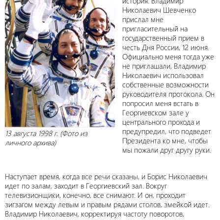
история. Владимир
Николаевич Шевченко
прислал мне
пригласительный на
государственный прием в
честь Дня России, 12 июня.
Официально меня тогда уже
не приглашали, Владимир
Николаевич использовал
собственные возможности
руководителя протокола. Он
попросил меня встать в
Георгиевском зале у
центрального прохода и
предупредил, что подведет
13 августа 1998 г. (Фото из
Президента ко мне, чтобы
личного архива)
мы пожали друг другу руки.
Наступает время, когда все речи сказаны, и Борис Николаевич
идет по залам, заходит в Георгиевский зал. Вокруг
телевизионщики, конечно, все снимают. И он, проходит
зигзагом между левым и правым рядами столов, змейкой идет.
Владимир Николаевич, корректируя частоту поворотов,