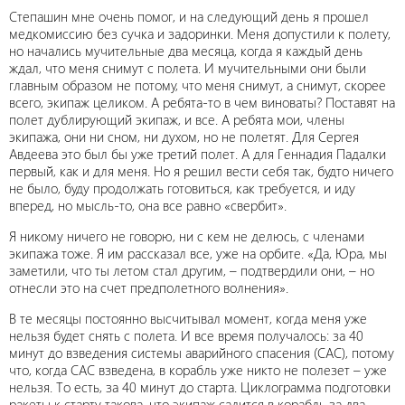
Степашин мне очень помог, и на следующий день я прошел
медкомиссию без сучка и задоринки. Меня допустили к полету,
но начались мучительные два месяца, когда я каждый день
ждал, что меня снимут с полета. И мучительными они были
главным образом не потому, что меня снимут, а снимут, скорее
всего, экипаж целиком. А ребята-то в чем виноваты? Поставят на
полет дублирующий экипаж, и все. А ребята мои, члены
экипажа, они ни сном, ни духом, но не полетят. Для Сергея
Авдеева это был бы уже третий полет. А для Геннадия Падалки
первый, как и для меня. Но я решил вести себя так, будто ничего
не было, буду продолжать готовиться, как требуется, и иду
вперед, но мысль-то, она все равно «свербит».
Я никому ничего не говорю, ни с кем не делюсь, с членами
экипажа тоже. Я им рассказал все, уже на орбите. «Да, Юра, мы
заметили, что ты летом стал другим, – подтвердили они, – но
отнесли это на счет предполетного волнения».
В те месяцы постоянно высчитывал момент, когда меня уже
нельзя будет снять с полета. И все время получалось: за 40
минут до взведения системы аварийного спасения (САС), потому
что, когда САС взведена, в корабль уже никто не полезет – уже
нельзя. То есть, за 40 минут до старта. Циклограмма подготовки
ракеты к старту такова, что экипаж садится в корабль за два