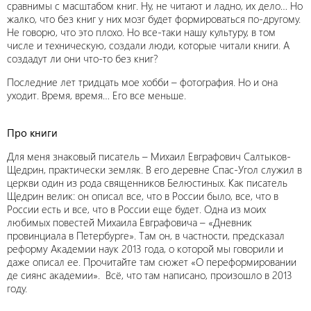
сравнимы с масштабом книг. Ну, не читают и ладно, их дело… Но
жалко, что без книг у них мозг будет формироваться по-другому.
Не говорю, что это плохо. Но все-таки нашу культуру, в том
числе и техническую, создали люди, которые читали книги. А
создадут ли они что-то без книг?
Последние лет тридцать мое хобби – фотография. Но и она
уходит. Время, время… Его все меньше.
Про книги
Для меня знаковый писатель – Михаил Евграфович Салтыков-
Щедрин, практически земляк. В его деревне Спас-Угол служил в
церкви один из рода священников Белюстиных. Как писатель
Щедрин велик: он описал все, что в России было, все, что в
России есть и все, что в России еще будет. Одна из моих
любимых повестей Михаила Евграфовича – «Дневник
провинциала в Петербурге». Там он, в частности, предсказал
реформу Академии наук 2013 года, о которой мы говорили и
даже описал ее. Прочитайте там сюжет «О переформировании
де сиянс академии». Всё, что там написано, произошло в 2013
году.