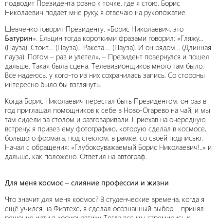
подводит Президента ровно к точке, где я стою. Борис
Николаевич подает мне руку, я отвечаю на рукопожатие.
Шевченко говорит Президенту: «Борис Николаевич, это
Батурин
». Ельцин тогда короткими фразами говорил: «Гляжу…
(Пауза). Стоит… (Пауза). Ракета…. (Пауза). И он рядом… (Длинная
пауза). Потом – раз и улетел», – Президент повернулся и пошел
дальше. Такая была сцена. Телевизионщиков много там было.
Все надеюсь, у кого-то из них сохранилась запись. Со стороны
интересно было бы взглянуть.
Когда Борис Николаевич перестал быть Президентом, он раз в
год приглашал помощников к себе в Ново-Огарево на чай, и мы
там сидели за столом и разговаривали. Приехав на очередную
встречу, я привез ему фотографию, которую сделал в космосе,
большого формата, под стеклом, в рамке, со своей подписью.
Начал с обращения: «Глубокоуважаемый Борис Николаевич!..» и
дальше, как положено. Ответил на автограф.
Для меня космос – слияние профессии и жизни
Что значит для меня космос? В студенческие времена, когда я
ещё учился на Физтехе, я сделал осознанный выбор – принял
решение идти в космонавтику. Тогда все мы стремились к