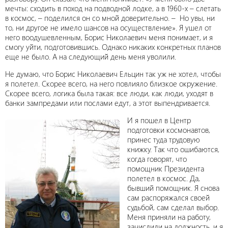
мечты: сходить в поход на подводной лодке, а в 1960-х – слетать
в космос, – поделился он со мной доверительно. – Но увы, ни
то, ни другое не имело шансов на осуществление». Я ушел от
него воодушевленным, Борис Николаевич меня понимает, и я
смогу уйти, подготовившись. Однако никаких конкретных планов
еще не было. А на следующий день меня уволили.
Не думаю, что Борис Николаевич Ельцин так уж не хотел, чтобы
я полетел. Скорее всего, на него повлияло близкое окружение.
Скорее всего, логика была такая: все люди, как люди, уходят в
банки зампредами или послами едут, а этот выпендривается.
И я пошел в Центр
подготовки космонавтов,
принес туда трудовую
книжку. Так что ошибаются,
когда говорят, что
помощник Президента
полетел в космос. Да,
бывший помощник. Я снова
сам распоряжался своей
судьбой, сам сделал выбор.
Меня приняли на работу,
зачислили на должность, и я