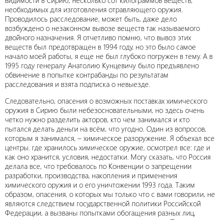
видимости в Сирию, несколько сот килограммов веществ,
необходимых для изготовления отравляющего оружия.
Проводилось расследование, может быть, даже дело
возбуждено о незаконном вывозе веществ так называемого
двойного назначения. Я отчетливо помню, что вывоз этих
веществ был предотвращен в 1994 году, но это было самое
начало моей работы, я еще не был глубоко погружен в тему. А в
1995 году генералу Анатолию Кунцевичу было предъявлено
обвинение в попытке контрабанды по результатам
расследования и взята подписка о невыезде.
Следовательно, опасения о возможных поставках химического
оружия в Сирию были небезосновательными, но здесь очень
четко нужно разделить акторов, кто чем занимался и кто
пытался делать деньги на всём, что угодно. Один из вопросов,
которым я занимался, – химическое разоружение. Я объехал все
центры. где хранилось химическое оружие, осмотрел все: где и
как оно хранится, условия, недостатки. Могу сказать, что Россия
делала все, что требовалось по Конвенции о запрещении
разработки, производства, накопления и применения
химического оружия и о его уничтожении 1993 года. Таким
образом, опасения, о которых мы только что с вами говорили, не
являются следствием государственной политики Российской
Федерации, а вызваны попытками обогащения разных лиц,