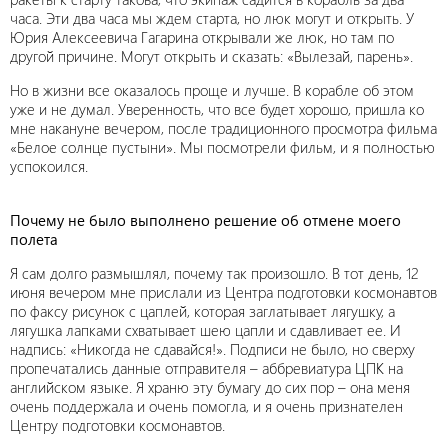
часа. Эти два часа мы ждем старта, но люк могут и открыть. У
Юрия Алексеевича Гагарина открывали же люк, но там по
другой причине. Могут открыть и сказать: «Вылезай, парень».
Но в жизни все оказалось проще и лучше. В корабле об этом
уже и не думал. Уверенность, что все будет хорошо, пришла ко
мне накануне вечером, после традиционного просмотра фильма
«Белое солнце пустыни». Мы посмотрели фильм, и я полностью
успокоился.
Почему не было выполнено решение об отмене моего
полета
Я сам долго размышлял, почему так произошло. В тот день, 12
июня вечером мне прислали из Центра подготовки космонавтов
по факсу рисунок с цаплей, которая заглатывает лягушку, а
лягушка лапками схватывает шею цапли и сдавливает ее. И
надпись: «Никогда не сдавайся!». Подписи не было, но сверху
пропечатались данные отправителя – аббревиатура ЦПК на
английском языке. Я храню эту бумагу до сих пор – она меня
очень поддержала и очень помогла, и я очень признателен
Центру подготовки космонавтов.