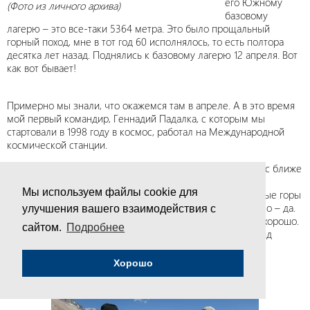
его Южному
(Фото из личного архива)
базовому
лагерю – это все-таки 5364 метра. Это было прощальный
горный поход, мне в тот год 60 исполнялось, то есть полтора
десятка лет назад. Поднялись к базовому лагерю 12 апреля. Вот
как вот бывает!
Примерно мы знали, что окажемся там в апреле. А в это время
мой первый командир, Геннадий Падалка, с которым мы
стартовали в 1998 году в космос, работал на Международной
космической станции.
Установили связь, и он тогда мне сказал: «Юра, ты сейчас ближе
ко мне, чем все другие!». Все потому, что я был на пять с
Мы используем файлы cookie для
лишним тысяч метров выше остальных. Сейчас серьезные горы
для меня уже недоступны, а вот лес и море потенциально – да.
улучшения вашего взаимодействия с
Но море – только в отпуске, то есть раз в год. Лес – это хорошо.
сайтом.
Подробнее
Лес близко, под Москвой, рядом. Наверное, надо этот вид
отдыха для себя расширять.
Хорошо