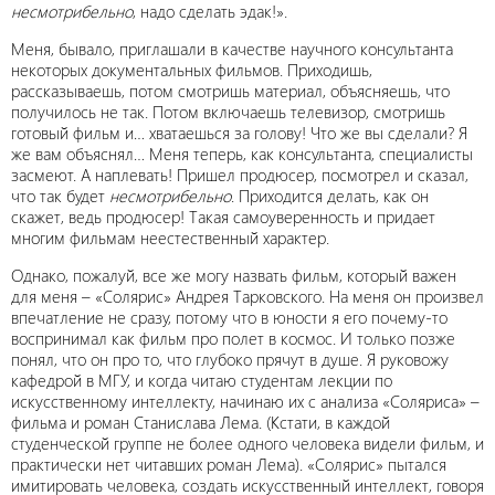
несмотрибельно
, надо сделать эдак!».
Меня, бывало, приглашали в качестве научного консультанта
некоторых документальных фильмов. Приходишь,
рассказываешь, потом смотришь материал, объясняешь, что
получилось не так. Потом включаешь телевизор, смотришь
готовый фильм и… хватаешься за голову! Что же вы сделали? Я
же вам объяснял… Меня теперь, как консультанта, специалисты
засмеют. А наплевать! Пришел продюсер, посмотрел и сказал,
что так будет
несмотрибельно
. Приходится делать, как он
скажет, ведь продюсер! Такая самоуверенность и придает
многим фильмам неестественный характер.
Однако, пожалуй, все же могу назвать фильм, который важен
для меня – «Солярис» Андрея Тарковского. На меня он произвел
впечатление не сразу, потому что в юности я его почему-то
воспринимал как фильм про полет в космос. И только позже
понял, что он про то, что глубоко прячут в душе. Я руковожу
кафедрой в МГУ, и когда читаю студентам лекции по
искусственному интеллекту, начинаю их с анализа «Соляриса» –
фильма и роман Станислава Лема. (Кстати, в каждой
студенческой группе не более одного человека видели фильм, и
практически нет читавших роман Лема). «Солярис» пытался
имитировать человека, создать искусственный интеллект, говоря