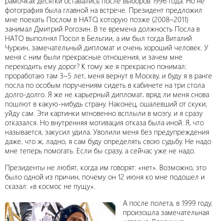
рамочках десятки оставались после выборов 1996 года. Но не
фотография была главной на встрече. Президент предложил
мне поехать Послом в НАТО, которую позже (2008–2011)
занимал Дмитрий Рогозин. В те времена должность Посла в
НАТО выполнял Посол в Бельгии, а им был тогда Виталий
Чуркин, замечательный дипломат и очень хороший человек. У
меня с ним были прекрасные отношения, и зачем мне
переходить ему дорог? К тому же я прекрасно понимал:
проработаю там 3–5 лет, меня вернут в Москву, и буду я в ранге
посла по особым поручениям сидеть в кабинете на три стола
долго-долго. Я же не карьерный дипломат, вряд ли меня снова
пошлют в какую-нибудь страну. Наконец, ошалевший от скуки,
уйду сам. Эти картинки мгновенно всплыли в мозгу, и я сразу
отказался. Но внутренняя мотивация отказа была иной. Я, что
называется, закусил удила. Уволили меня без предупреждения
даже, что ж, ладно, я сам буду определять свою судьбу. Не надо
мне теперь помогать. Если бы сразу, а сейчас уже не надо.
Президенты не любят, когда им говорят: «нет». Возможно, это
было одной из причин, почему он 12 июня ко мне подошел и
сказал: «в космос не пущу».
А после полета, в 1999 году,
произошла замечательная