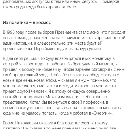
располагавших доступом к тем или иным ресурсы. Примеров
такого рода тогда было предостаточно.
Из политики – в космос
В 1996 году, после выборов Президента стало ясно, что приходит
новая команда, нацеленная на значимые места в президентской
администрации, а следовательно, эти места будут ей
предоставлены. Пора было подумывать, куда уходить.
Я для себя решил, что буду возвращаться в космонавтику, в
которой я вырос и долго работал. Выбрав удачный момент, я
пришел к Борису Николаевичу, чтобы заранее обговорить с ним
свой предстоящий уход. Чтобы без взаимных обид. Наступают
новые времена, новая эпоха, – сказал я ему, – понимаю, что
многое меняется, сменяются и люди, и скоро на мое место
придет другой человек. Я к этому отношусь совершенно
спокойно, нормально. Механизм власти я себе хорошо
представляю. Хотел бы вернуться к своей профессии, в
космонавтику, и вновь попытать счастье в отряде космонавтов,
куда мне не удалось попасть, когда я работал в «Энергии».
Борис Николаевич оказался благорасположен к такому
разговору. Он сказал, что меня понимает. «У меня было две