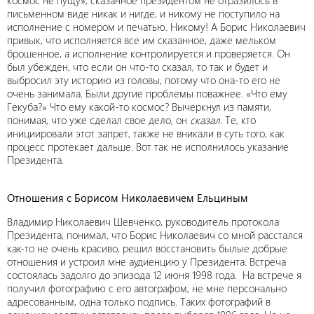
космос не пущу», сказанное президентом не отразилось в
письменном виде никак и нигде, и никому не поступило на
исполнение с номером и печатью. Никому! А Борис Николаевич
привык, что исполняется все им сказанное, даже мельком
брошенное, а исполнение контролируется и проверяется. Он
был убежден, что если он что-то сказал, то так и будет и
выбросил эту историю из головы, потому что она-то его не
очень занимала. Были другие проблемы поважнее. «Что ему
Гекуба?» Что ему какой-то космос? Вычеркнул из памяти,
понимая, что уже сделал свое дело, он
сказал
. Те, кто
инициировали этот запрет, также не вникали в суть того, как
процесс протекает дальше. Вот так не исполнилось указание
Президента.
Отношения с Борисом Николаевичем Ельциным
Владимир Николаевич Шевченко, руководитель протокола
Президента, понимал, что Борис Николаевич со мной расстался
как-то не очень красиво, решил восстановить былые добрые
отношения и устроил мне аудиенцию у Президента. Встреча
состоялась задолго до эпизода 12 июня 1998 года. На встрече я
получил фотографию с его автографом, не мне персонально
адресованным, одна только подпись. Таких фотографий в