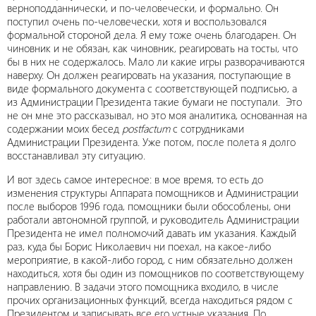
верноподданнически, и по-человечески, и формально. Он
поступил очень по-человечески, хотя и воспользовался
формальной стороной дела. Я ему тоже очень благодарен. Он
чиновник и не обязан, как чиновник, реагировать на тосты, что
бы в них не содержалось. Мало ли какие игры разворачиваются
наверху. Он должен реагировать на указания, поступающие в
виде формального документа с соответствующей подписью, а
из Администрации Президента такие бумаги не поступали. Это
не он мне это рассказывал, но это моя аналитика, основанная на
содержании моих бесед
postfactum
с сотрудниками
Администрации Президента. Уже потом, после полета я долго
восстанавливал эту ситуацию.
И вот здесь самое интересное: в мое время, то есть до
изменения структуры Аппарата помощников и Администрации
после выборов 1996 года, помощники были обособлены, они
работали автономной группой, и руководитель Администрации
Президента не имел полномочий давать им указания. Каждый
раз, куда бы Борис Николаевич ни поехал, на какое-либо
мероприятие, в какой-либо город, с ним обязательно должен
находиться, хотя бы один из помощников по соответствующему
направлению. В задачи этого помощника входило, в числе
прочих организационных функций, всегда находиться рядом с
Президентом и записывать все его устные указания. По