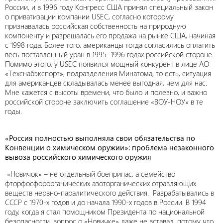
России, и в 1996 году Конгресс США принял специальный закон
о приватизации компании USEC, согласно которому
признавалась российская собственность на природную
компоненту и разрешалась его продажа на рынке США, начиная
с 1998 года. Более того, американцы тогда согласились оплатить
весь поставленный уран в 1995–1996 годах российской стороне.
Помимо этого, у USEC появился мощный конкурент в лице АО
«Техснабэкспорт», подразделения Минатома, то есть, ситуация
для американцев складывалась менее выгодная, чем для нас.
Мне кажется с высоты времени, что было и полезно, и важно
российской стороне заключить соглашение «ВОУ-НОУ» в те
годы.
«Россия полностью выполняла свои обязательства по
Конвенции о химическом оружии»: проблема незаконного
вывоза российского химического оружия
«Новичок» – не отдельный боеприпас, а семейство
фторфосфорорганических азоторганических отравляющих
веществ нервно-паралитического действия. Разрабатывались в
СССР с 1970-х годов и до начала 1990-х годов в России. В 1994
году, когда я стал помощником Президента по национальной
безопасности, вопрос о «Новичке» даже не вставал, потому что