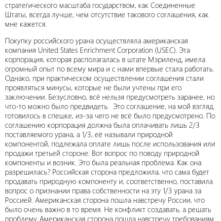
стратегического масштаба государством, как Соединенные
Штаты, всегда лучше, чем отсутствие такового соглашения, как
мне кажется.
Покупку российского урана осуществляла американская
компания United States Enrichment Corporation (USEC). Эта
корпорация, которая располагалась в штате Мэриленд, имела
огромный опыт по всему мира и с нами впервые стала работать.
Однако, при практическом осуществлении соглашения стали
проявляться минусы, которые не были учтены при его
заключении. Безусловно, всё нельзя предусмотреть заранее, но
что-то можно было предвидеть. Это соглашение, на мой взгляд,
готовилось в спешке, из-за чего не всё было предусмотрено. По
соглашению корпорация должна была оплачивать лишь 2/3
поставляемого урана, а 1/3, её называли природной
компонентой, подлежала оплате лишь после использования или
продажи третьей стороне. Вот вопрос по поводу природной
компоненты и возник. Это была реальная проблема. Как она
разрешилась? Российская сторона предложила, что сама будет
продавать природную компоненту и, соответственно, поставила
вопрос о признании права собственности на эту 1/3 урана за
Россией. Американская сторона пошла навстречу России, что
было очень важно в то время. Не конфликт создавать, а решать
проблему. Американская сторона пошла навстречу требованиям