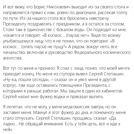
И вот вижу, что Борис Николаевич выходит из-за своего стола и
направляется прямо к нам, ровно по диагонали, рассекая толпу
по пути. Из-за нашего стола все бросились навстречу
Президенту поздравлять с праздником, а я остался за столом.
Стоял там в одиночестве с бокалом воды. Он подходит ко мне,
чокается и говорит: «В космос… (пауза) нет». Видя по моему
улыбающемуся лицу, что я не понял, что он повторил: «В
космос… (опять пауза) не пущу!» А рядом, вокруг него, все
начальство, включая и руководство Федерального космического
агентства.
Вот тут-то меня и проняло. Я спал с лица, понял, что моей мечте
приходит конец. Но меня из ступора вывел Сергей Степашин.
«Ну-ка, пошли отсюда», – сказал он и увел меня в другой
корпус, там еще оставались помощники Президента, с
которыми я раньше работал. Мы зашли в один из кабинетов,
Сергей налил мне фужер водки и приказал выпить.
Я лепетал, что не могу, у меня медкомиссия завтра, но он
заставил меня. Махнул я этот фужер до дна, и понемногу меня
стало отпускать. Сергей Степашин, прощаясь, сказал: «Да,
ладно… Не обращай внимания. Есть у тебя цель, вот и иди к
ней».