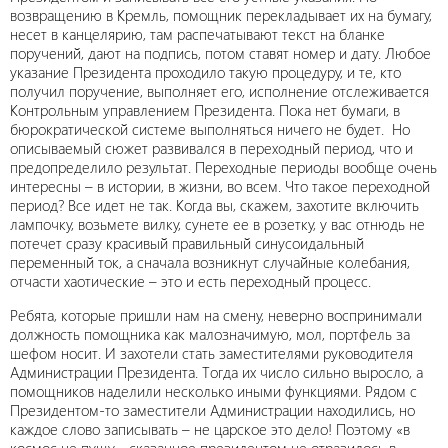
возвращению в Кремль, помощник перекладывает их на бумагу,
несет в канцелярию, там распечатывают текст на бланке
поручений, дают на подпись, потом ставят номер и дату. Любое
указание Президента проходило такую процедуру, и те, кто
получил поручение, выполняет его, исполнение отслеживается
Контрольным управлением Президента. Пока нет бумаги, в
бюрократической системе выполняться ничего не будет. Но
описываемый сюжет развивался в переходный период, что и
предопределило результат. Переходные периоды вообще очень
интересны – в истории, в жизни, во всем. Что такое переходной
период? Все идет не так. Когда вы, скажем, захотите включить
лампочку, возьмете вилку, сунете ее в розетку, у вас отнюдь не
потечет сразу красивый правильный синусоидальный
переменный ток, а сначала возникнут случайные колебания,
отчасти хаотические – это и есть переходный процесс.
Ребята, которые пришли нам на смену, неверно воспринимали
должность помощника как малозначимую, мол, портфель за
шефом носит. И захотели стать заместителями руководителя
Администрации Президента. Тогда их число сильно выросло, а
помощников наделили несколько иными функциями. Рядом с
Президентом-то заместители Администрации находились, но
каждое слово записывать – не царское это дело! Поэтому «в