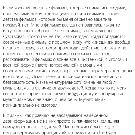
Были хорошие военные фильмы, которые снимались людьми,
прошедшими войну и знающими, что они снимают. После
детства фильмов, которые бы меня серьезно зацепили,
пожалуй, нет. Мне в фильмах всегда не нравилась какая-то
искусственность. Я раньше не понимал, в чём дело, но
чувствовал, что-то там не так. Зато сегодня, когда попадаются
современные фильмы о прошлом, вижу, что киношники вообще
не знают время, в котором происходит действие фильма, и не
понимают профессии и события, о которых пытаются
рассказывать. В фильмах о войне все в чистенькой, с иголочки
военной форме (часто неправильной), с модными
современными прическами, накрашенные сверх меры женщины
в окопах и т.д. Искусственность превратилась в полнейшую
безграмотность. Из-за ненатуральности очень не любил
мультфильмы, в отличие от других детей. Когда кто-то из моих
сверстников произносит какую-нибудь цитату из популярных
мультфильмов, я не знаю, о чем речь. Мультфильмы
принципиально не смотрел.
В фильмы, как правило, не закладывают намеренной
дезинформации, но из них просто выпячивается излишняя
самоуверенность создателей. Часто режиссёры следуют
неопровержимому принципу «Я так вижу» или «Так будет