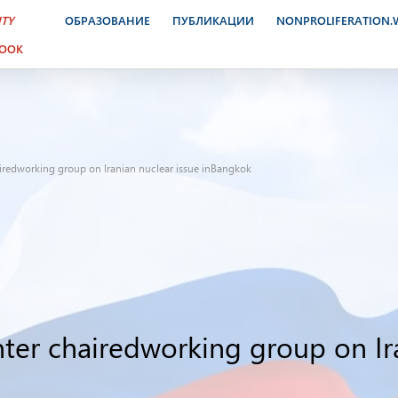
ITY
ОБРАЗОВАНИЕ
ПУБЛИКАЦИИ
NONPROLIFERATION
BOOK
iredworking group on Iranian nuclear issue inBangkok
er chairedworking group on Ira