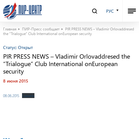
РУС
Главная
ПИР-Пресс сообщает
PIR PRESS NEWS – Vladimir Orlovaddresed
the “Trialogue” Club International onEuropean security
Статус:
Открыт
PIR PRESS NEWS – Vladimir Orlovaddresed the
“Trialogue” Club International onEuropean
security
8 июня 2015
08.06.2015
Скачать