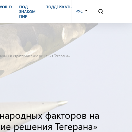
.WORLD
ПОД
ПОДДЕРЖАТЬ
РУС
ЗНАКОМ
ПИР
раммы и стратегические решения Тегерана»
ународных факторов на
кие решения Тегерана»