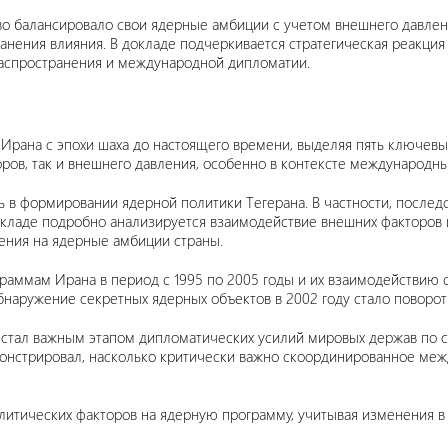
тво балансировало свои ядерные амбиции с учетом внешнего давл
ранения влияния. В докладе подчеркивается стратегическая реакци
распространения и международной дипломатии.
рана с эпохи шаха до настоящего времени, выделяя пять ключевы
ров, так и внешнего давления, особенно в контексте международны
 в формировании ядерной политики Тегерана. В частности, после
кладе подробно анализируется взаимодействие внешних факторов и
ения на ядерные амбиции страны.
раммам Ирана в период с 1995 по 2005 годы и их взаимодействи
бнаружение секретных ядерных объектов в 2002 году стало повор
стал важным этапом дипломатических усилий мировых держав по 
онстрировал, насколько критически важно скоординированное меж
литических факторов на ядерную программу, учитывая изменения в 