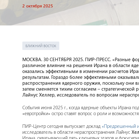
2 октября 2025
БЛИЖНИЙ ВОСТОК
МОСКВА. 30 СЕНТЯБРЯ 2025. ПИР-ПРЕСС. «Разные фо
различное влияние на решения Ирана в области яд
оказались эффективными в изменении расчетов Иран
результатам. Гораздо более эффективными оказыва
распространения ядерного оружия, поскольку они в
затем сменяется тихим согласием – стратегической
Лайнус Хеллер, исследователь по вопросам нераспр
События июня 2025 г., когда ядерные объекты Ирана п
«евротройки» остро ставят вопрос о роли и возможност
ПИР-Центр сегодня выпускает доклад
«Предрешенный ис
исследователь в области нераспространения Лайнус
Хе
Ирана, охватывающий пять ключевых этапов и фокусиру