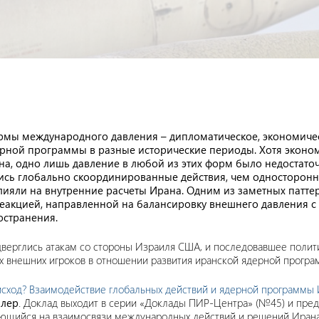
рмы международного давления – дипломатическое, экономическ
ерной программы в разные исторические периоды. Хотя эконо
а, одно лишь давление в любой из этих форм было недостато
лись глобально скоординированные действия, чем односторон
лияли на внутренние расчеты Ирана. Одним из заметных патте
 реакцией, направленной на балансировку внешнего давления 
остранения.
одверглись атакам со стороны Израиля США, и последовавшее поли
ях внешних игроков в отношении развития иранской ядерной програ
ход? Взаимодействие глобальных действий и ядерной программы
ллер
. Доклад выходит в серии «Доклады ПИР-Центра» (№45) и пре
ющийся на взаимосвязи международных действий и решений Ирана 