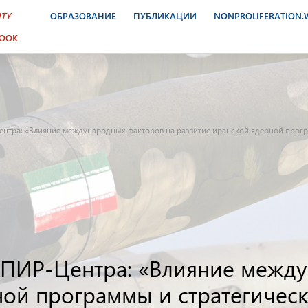
ITY
ОБРАЗОВАНИЕ
ПУБЛИКАЦИИ
NONPROLIFERATION
BOOK
Центра: «Влияние международных факторов на развитие иранской ядерной прог
ад ПИР-Центра: «Влияние межд
ной программы и стратегичес