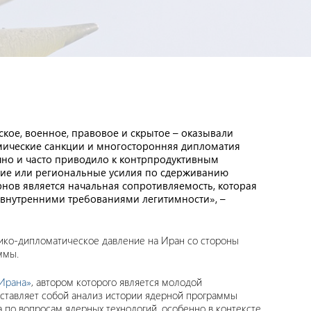
ое, военное, правовое и скрытое – оказывали
мические санкции и многосторонняя дипломатия
чно и часто приводило к контрпродуктивным
ние или региональные усилия по сдерживанию
рнов является начальная сопротивляемость, которая
с внутренними требованиями легитимности», –
тико-дипломатическое давление на Иран со стороны
ммы.
 Ирана»
, автором которого является молодой
дставляет собой анализ истории ядерной программы
по вопросам ядерных технологий, особенно в контексте