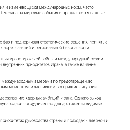
ения и изменяющихся международных норм, часто
я Тегерана на мировые события и предлагаются важные
х фаз и подчеркивая стратегические решения, принятые
х норм, санкций и региональной безопасности.
дствия ирано-иракской войны и международный режим
 внутренних приоритетов Ирана, а также влияние
ю с международными мерами по предотвращению
отным моментом, изменившим восприятие ситуации.
сдерживанию ядерных амбиций Ирана. Однако выход
дународное сотрудничество для достижения видимых
приоритетах руководства страны и подходах к ядерной и