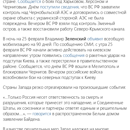
стране.
Сообщается
о боях под Харьковом, Херсоном и
Черниговым. Днём
поступили сведения
, что ВС РФ захватили
контроль над Чернобыльской АЭС и договорились о совместной
охране объекта с украинской стороной. АЭС не была
повреждена. Вечером ВС РФ взяли под контроль Змеиный
остров, а также восстановили работу Северо-Крымского канала.
В ночь на 25 февраля Владимир
Зеленский
объявил
всеобщую
мобилизацию на 90 дней. По сообщению СМИ, с утра 25
февраля ВС РФ начали активно действовать на киевском
направлении: утром появились
сообщения
о ракетных ударах на
подступах Киева, а также перестрелки в правительственном
районе. Сообщается, что днём ВС РФ вошли в Мелитополь и
блокировали Чернигов. Вечером российские войска
возобновили бои на северных подступах к Киеву.
Страны Запада резко отреагировали на произошедшие события:
«…Только Россия несет ответственность за смерть и
разрушения, которые принесет это нападение, и Соединенные
Штаты, их союзники и партнеры ответят единым и решительным
образом….», —
говорится
в распространенном Белым домом
заявлении Байдена.
В качестве решительных мер Запад наложил на многие