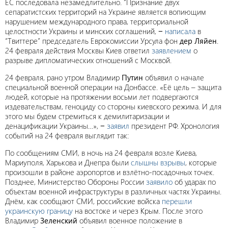
ЕС последовала незамедлительно. “Признание двух
сепаратистских территорий на Украине является вопиющим
нарушением международного права, территориальной
целостности Украины и минских соглашений, −
написала
в
“Твиттере” председатель Еврокомиссии Урсула фон
дер Ляйен
.
24 февраля действия Москвы Киев ответил
заявлением
о
разрыве дипломатических отношений с Москвой.
24 февраля, рано утром Владимир
Путин
объявил о начале
специальной военной операции на Донбассе. «Её цель – защита
людей, которые на протяжении восьми лет подвергаются
издевательствам, геноциду со стороны киевского режима. И для
этого мы будем стремиться к демилитаризации и
денацификации Украины…», −
заявил
президент РФ. Хронология
событий на 24 февраля выглядит так:
По сообщениям СМИ, в ночь на 24 февраля возле Киева,
Мариуполя, Харькова и Днепра были
слышны взрывы
, которые
произошли в районе аэропортов и взлётно-посадочных точек.
Позднее, Министерство Обороны России
заявило
об ударах по
объектам военной инфраструктуры в различных частях Украины.
Днём, как сообщают СМИ, российские войска
перешли
украинскую границу
на востоке и через Крым. После этого
Владимир
Зеленский
объявил военное положение в