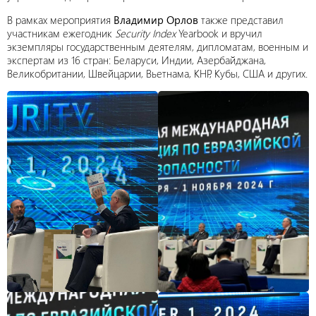
В рамках мероприятия
Владимир Орлов
также представил
участникам ежегодник
Security Index
Yearbook и вручил
экземпляры государственным деятелям, дипломатам, военным и
экспертам из 16 стран: Беларуси, Индии, Азербайджана,
Великобритании, Швейцарии, Вьетнама, КНР, Кубы, США и других.