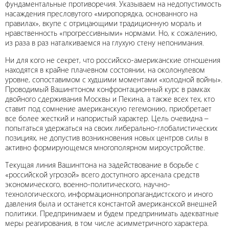
фундаментальные противоречия. Указываем на недопустимость
насаждения пресловутого «миропорядка, основанного на
правилах», вкупе с отрицающими традиционную мораль и
нравственность «прогрессивными» нормами. Но, к сожалению,
из раза в раз наталкиваемся на глухую стену непонимания.
Ни для кого не секрет, что российско-американские отношения
находятся в крайне плачевном состоянии, на околонулевом
уровне, сопоставимом с худшими моментами «холодной войны».
Проводимый Вашингтоном конфронтационный курс в рамках
двойного сдерживания Москвы и Пекина, а также всех тех, кто
ставит под сомнение американскую гегемонию, приобретает
все более жесткий и напористый характер. Цель очевидна –
попытаться удержаться на своих либерально-глобалистических
позициях, не допустив возникновения новых центров силы в
активно формирующемся многополярном мироустройстве.
Текущая линия Вашингтона на задействование в борьбе с
«российской угрозой» всего доступного арсенала средств
экономического, военно-политического, научно-
технологического, информационно­пропагандистского и иного
давления была и останется константой американской внешней
политики. Предпринимаем и будем предпринимать адекватные
меры реагирования, в том числе асимметричного характера.