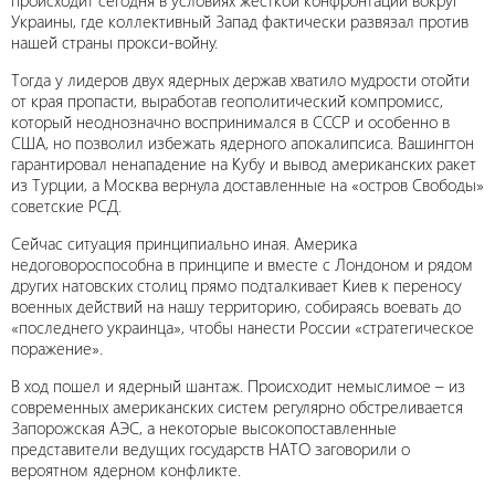
происходит сегодня в условиях жесткой конфронтации вокруг
Украины, где коллективный Запад фактически развязал против
нашей страны прокси-войну.
Тогда у лидеров двух ядерных держав хватило мудрости отойти
от края пропасти, выработав геополитический компромисс,
который неоднозначно воспринимался в СССР и особенно в
США, но позволил избежать ядерного апокалипсиса. Вашингтон
гарантировал ненападение на Кубу и вывод американских ракет
из Турции, а Москва вернула доставленные на «остров Свободы»
советские РСД.
Сейчас ситуация принципиально иная. Америка
недоговороспособна в принципе и вместе с Лондоном и рядом
других натовских столиц прямо подталкивает Киев к переносу
военных действий на нашу территорию, собираясь воевать до
«последнего украинца», чтобы нанести России «стратегическое
поражение».
В ход пошел и ядерный шантаж. Происходит немыслимое – из
современных американских систем регулярно обстреливается
Запорожская АЭС, а некоторые высокопоставленные
представители ведущих государств НАТО заговорили о
вероятном ядерном конфликте.