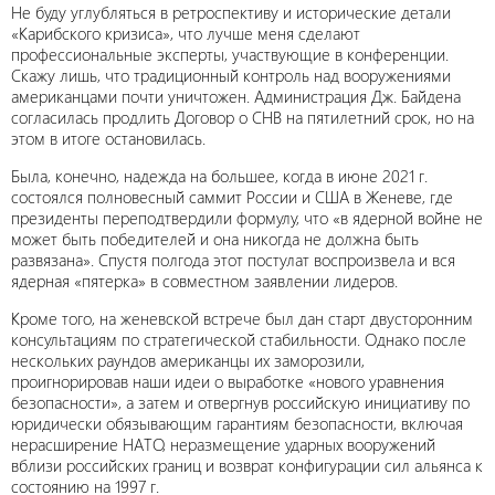
Не буду углубляться в ретроспективу и исторические детали
«Карибского кризиса», что лучше меня сделают
профессиональные эксперты, участвующие в конференции.
Скажу лишь, что традиционный контроль над вооружениями
американцами почти уничтожен. Администрация Дж. Байдена
согласилась продлить Договор о СНВ на пятилетний срок, но на
этом в итоге остановилась.
Была, конечно, надежда на большее, когда в июне 2021 г.
состоялся полновесный саммит России и США в Женеве, где
президенты переподтвердили формулу, что «в ядерной войне не
может быть победителей и она никогда не должна быть
развязана». Спустя полгода этот постулат воспроизвела и вся
ядерная «пятерка» в совместном заявлении лидеров.
Кроме того, на женевской встрече был дан старт двусторонним
консультациям по стратегической стабильности. Однако после
нескольких раундов американцы их заморозили,
проигнорировав наши идеи о выработке «нового уравнения
безопасности», а затем и отвергнув российскую инициативу по
юридически обязывающим гарантиям безопасности, включая
нерасширение НАТО, неразмещение ударных вооружений
вблизи российских границ и возврат конфигурации сил альянса к
состоянию на 1997 г.