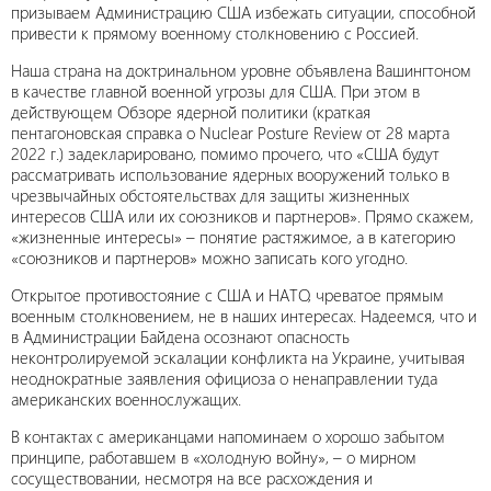
призываем Администрацию США избежать ситуации, способной
привести к прямому военному столкновению с Россией.
Наша страна на доктринальном уровне объявлена Вашингтоном
в качестве главной военной угрозы для США. При этом в
действующем Обзоре ядерной политики (краткая
пентагоновская справка о Nuclear Posture Review от 28 марта
2022 г.) задекларировано, помимо прочего, что «США будут
рассматривать использование ядерных вооружений только в
чрезвычайных обстоятельствах для защиты жизненных
интересов США или их союзников и партнеров». Прямо скажем,
«жизненные интересы» – понятие растяжимое, а в категорию
«союзников и партнеров» можно записать кого угодно.
Открытое противостояние с США и НАТО, чреватое прямым
военным столкновением, не в наших интересах. Надеемся, что и
в Администрации Байдена осознают опасность
неконтролируемой эскалации конфликта на Украине, учитывая
неоднократные заявления официоза о ненаправлении туда
американских военнослужащих.
В контактах с американцами напоминаем о хорошо забытом
принципе, работавшем в «холодную войну», – о мирном
сосуществовании, несмотря на все расхождения и