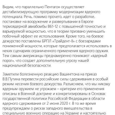
Видим, что параллельно Пентагон осуществляет
дестабилизирующую программу модернизации ядерного
потенциала. Речь, помимо прочего, идет о разработке,
постановке на вооружение и развертывании в Европе
термоядерной авиабомбы В61-12 с повышенной точностью и
варьируемой мощностью, что в теории призвано уменьшить
побочный эффект ее использования. Кроме того, на боевое
дежурство поставлены БРПЛ «Трайдент-II» с боезарядами
пониженной мощности, которые предполагается использовать в
неких сценариях ограниченного применения ядерного оружия.
Тем самым американцы преднамеренно понижают «ядерный
порог», что создает дополнительную угрозу нашей
национальной безопасности.
Заметили болезненную реакцию Вашингтона на приказ
В.В.Путина перевести российские силы сдерживания в особый
режим несения боевого дежурства. Разъясняем, что мы никому
ядерным оружием не угрожаем – критерии его применения
описаны в Военной доктрине и конкретизированы в Основах
государственной политики Российской Федерации в области
ядерного сдерживания от 2 июня 2020 г. В то же время
предупреждаем о рисках западного вмешательства в
специальную военную операцию на Украине и настоятельно