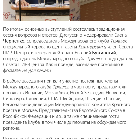
По итогам основных выступлений состоялась традиционная
сессия вопросов и ответов. Дискуссию модерировали Елена
Черненко
, сопредседатель Международного клуба
Триалог
,
специальный корреспондент газеты
Коммерсантъ
, член Совета
ПИР-Центра, и генерал-лейтенант Евгений
Бужинский
,
сопредседатель Международного клуба
Триалог
, председатель
Совета ПИР-Центра. Как и прежде, заседание проходило в
формате
не для печати
.
В работе заседания приняли участие постоянные члены
Международного клуба
Триалог
, в частности, представители
посольств Испании, Мозамбика, Новой Зеландии, Норвегии,
Сингапура, Словении, США, Швейцарии, Швеции в России,
Региональной делегации Международного Комитета Красного
Креста в Москве, Представительства Европейского Союза в
Российской Федерации и др., а также специальные гости
президента Клуба, в том числе дипломаты из обсуждаемого
региона.
По итогам официальной части заседания состоялось