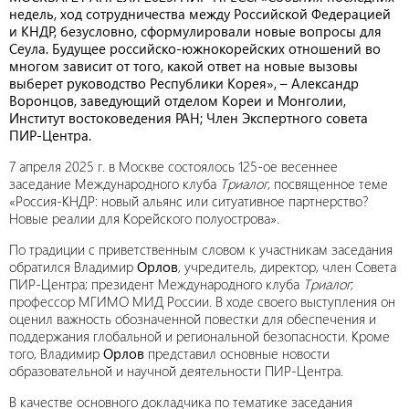
недель, ход сотрудничества между Российской Федерацией
и КНДР, безусловно, сформулировали новые вопросы для
Сеула. Будущее российско-южнокорейских отношений во
многом зависит от того, какой ответ на новые вызовы
выберет руководство Республики Корея», – Александр
Воронцов, заведующий отделом Кореи и Монголии,
Институт востоковедения РАН; Член Экспертного совета
ПИР-Центра.
7 апреля 2025 г. в Москве состоялось 125-ое весеннее
заседание Международного клуба
Триалог
, посвященное теме
«Россия-КНДР: новый альянс или ситуативное партнерство?
Новые реалии для Корейского полуострова».
По традиции с приветственным словом к участникам заседания
обратился Владимир
Орлов
, учредитель, директор, член Совета
ПИР-Центра; президент Международного клуба
Триалог
;
профессор МГИМО МИД России. В ходе своего выступления он
оценил важность обозначенной повестки для обеспечения и
поддержания глобальной и региональной безопасности. Кроме
того, Владимир
Орлов
представил основные новости
образовательной и научной деятельности ПИР-Центра.
В качестве основного докладчика по тематике заседания