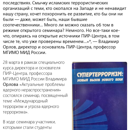
последствиях. Смычку исламских террористических
организаций с теми, кто окопался на Западе и не ненавидит
нашу страну, хочет похоронить ее развитие, кто бы они ни
были — даже, может быть, наши бывшие
соотечественники… Много ли можно сказать об том в
режиме открытого семинара? Немного. Но все-таки кое-
что, опираясь на открытые источники ПИР-Центра, в том
числе те, что уже проверены временем…»*, — Владимир
Орлов, директор и основатель ПИР-Центра, профессор
МГИМО МИД России.
28 марта в рамках специального
курса директора и основателя
ПИР-Центра, профессора
МГИМО МИД России Владимира
Орлова
«Актуальные проблемы
ядерного нераспространения»
состоялся семинар, посвященный
теме «Международный
терроризм и угроза ядерного
терроризма».
В ходе семинара участники,
которыми стали студенты