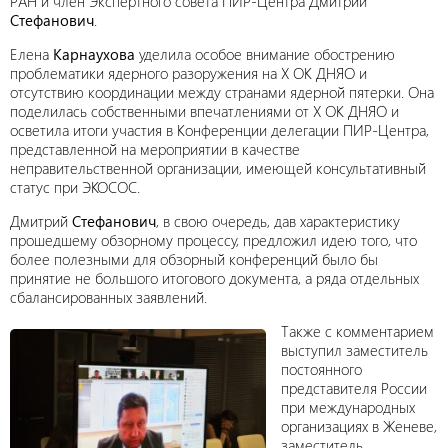
РАН и член Экспертного совета ПИР-Центра Дмитрий
Стефанович
.
Елена
Карнаухова
уделила особое внимание обострению
проблематики ядерного разоружения на Х ОК ДНЯО и
отсутствию координации между странами ядерной пятерки. Она
поделилась собственными впечатлениями от Х ОК ДНЯО и
осветила итоги участия в Конференции делегации ПИР-Центра,
представленной на мероприятии в качестве
неправительственной организации, имеющей консультативный
статус при ЭКОСОС.
Дмитрий
Стефанович
, в свою очередь, дав характеристику
прошедшему обзорному процессу, предложил идею того, что
более полезными для обзорный конференций было бы
принятие не большого итогового документа, а ряда отдельных
сбалансированных заявлений.
Также с комментарием
выступил заместитель
постоянного
представителя России
при международных
организациях в Женеве,
заместитель