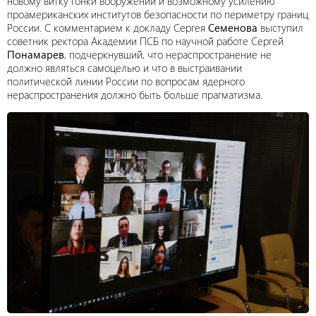
новому витку гонки вооружений и возможному усилению
проамериканских институтов безопасности по периметру границ
России. С комментарием к докладу Сергея
Семенова
выступил
советник ректора Академии ПСБ по научной работе Сергей
Понамарев
, подчеркнувший, что нераспространение не
должно являться самоцелью и что в выстраивании
политической линии России по вопросам ядерного
нераспространения должно быть больше прагматизма.