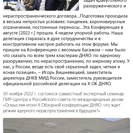
задач краеугольного
разоруженческого и
нераспространенческого договора…Подготовка проходила
в весьма непростых условиях: пандемия, короновирусные
ограничения, постоянные переносы…Эта Конференция в
августе [2022 г.] прошла. 4 недели упорной работы. Наша
делегация старалась в духе сотрудничества и в
конструктивном настрое работать на этом форуме. Мы
пришли на Конференцию с весомым багажом – нам было
что сказать по всем трем кластерам ДНЯО: по ядерному
разоружению, по нераспространению, по мирному атому. У
нас, у России, везде есть свой серьезный задел, четкая и
ясная позиция», – Игорь Вишневецкий, заместитель
директора ДНКВ МИД России, заместитель руководителя
официальной российской делегации на Х ОК ДНЯО.
30 ноября 2022 г. состоялся совместный экспертный семинар
ПИР-Центра и Российского совета по международным делам
«Осмысляя итоги X Обзорной конференции ДНЯО: что ждет
режим ядерного нераспространения в будущем?».