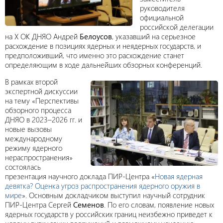
руководителя
официальной
российской делегации
на Х ОК ДНЯО Андрей
Белоусов
, указавший на серьезное
расхождение в позициях ядерных и неядерных государств, и
предположивший, что именно это расхождение станет
определяющим в ходе дальнейших обзорных конференций.
В рамках второй
экспертной дискуссии
на тему «Перспективы
обзорного процесса
ДНЯО в 2023–2026 гг. и
новые вызовы
международному
режиму ядерного
нераспространения»
состоялась
презентация научного доклада ПИР-Центра «
Новая ядерная
девятка? Оценка угроз распространения ядерного оружия в
мире
». Основным докладчиком выступил научный сотрудник
ПИР-Центра Сергей
Семенов
. По его словам, появление новых
ядерных государств у российских границ неизбежно приведет к