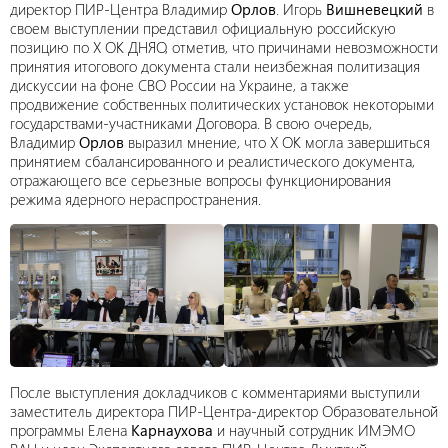
директор ПИР-Центра Владимир
Орлов
. Игорь
Вишневецкий
в
своем выступлении представил официальную российскую
позицию по X ОК ДНЯО, отметив, что причинами невозможности
принятия итогового документа стали неизбежная политизация
дискуссии на фоне СВО России на Украине, а также
продвижение собственных политических установок некоторыми
государствами-участниками Договора. В свою очередь,
Владимир
Орлов
выразил мнение, что Х ОК могла завершиться
принятием сбалансированного и реалистического документа,
отражающего все серьезные вопросы функционирования
режима ядерного нераспространения.
После выступления докладчиков с комментариями выступили
заместитель директора ПИР-Центра-директор Образовательной
программы Елена
Карнаухова
и научный сотрудник ИМЭМО