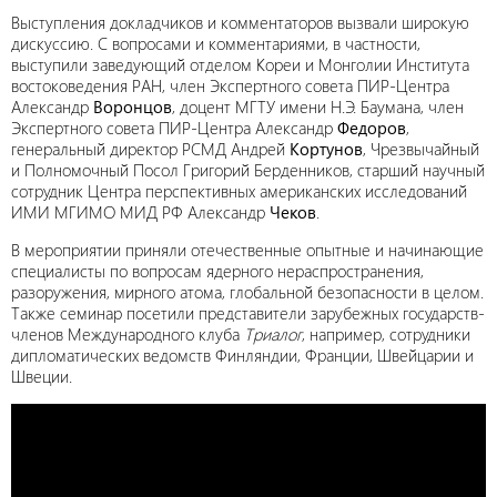
Выступления докладчиков и комментаторов вызвали широкую
дискуссию. С вопросами и комментариями, в частности,
выступили заведующий отделом Кореи и Монголии Института
востоковедения РАН, член Экспертного совета ПИР-Центра
Александр
Воронцов
, доцент МГТУ имени Н.Э. Баумана, член
Экспертного совета ПИР-Центра Александр
Федоров
,
генеральный директор РСМД Андрей
Кортунов
, Чрезвычайный
и Полномочный Посол Григорий Берденников, старший научный
сотрудник Центра перспективных американских исследований
ИМИ МГИМО МИД РФ Александр
Чеков
.
В мероприятии приняли отечественные опытные и начинающие
специалисты по вопросам ядерного нераспространения,
разоружения, мирного атома, глобальной безопасности в целом.
Также семинар посетили представители зарубежных государств-
членов Международного клуба
Триалог
, например, сотрудники
дипломатических ведомств Финляндии, Франции, Швейцарии и
Швеции.