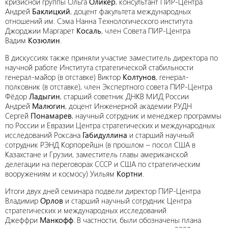
кризисной группы Ольга
Оликер
, консультант ПИР-Центра
Андрей
Баклицкий
, доцент факультета международных
отношений им. Сэма Нанна Технологического института
Джорджии Маргарет
Косаль
, член Совета ПИР-Центра
Вадим
Козюлин
.
В дискуссиях также приняли участие заместитель директора по
научной работе Института стратегической стабильности
генерал-майор (в отставке) Виктор
Колтунов
, генерал-
полковник (в отставке), член Экспертного совета ПИР-Центра
Фёдор
Ладыгин
, старший советник ДНКВ МИД России
Андрей
Малюгин
, доцент Инженерной академии РУДН
Сергей
Понамарев
, научный сотрудник и менеджер программы
по России и Евразии Центра стратегических и международных
исследований Роксана
Габидуллина
и старший научный
сотрудник РЭНД Корпорейшн (в прошлом – посол США в
Казахстане и Грузии, заместитель главы американской
делегации на переговорах СССР и США по стратегическим
вооружениям и космосу) Уильям
Кортни
.
Итоги двух дней семинара подвели директор ПИР-Центра
Владимир
Орлов
и старший научный сотрудник Центра
стратегических и международных исследований
Джеффри
Манкофф
. В частности, были обозначены плана