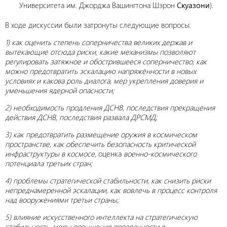
Университета им. Джорджа Вашингтона Шэрон
Скуазони
).
В ходе дискуссии были затронуты следующие вопросы:
1) как оценить степень соперничества великих держав и
вытекающие отсюда риски, какие механизмы позволяют
регулировать затяжное и обострившееся соперничество, как
можно предотвратить эскалацию напряжённости в новых
условиях и какова роль диалога, мер укрепления доверия и
уменьшения ядерной опасности;
2) необходимость продления ДСНВ, последствия прекращения
действия ДСНВ, последствия развала ДРСМД;
3)
как предотвратить размещение оружия в космическом
пространстве, как обеспечить безопасность критической
инфраструктуры в космосе,
оценка
военно-космического
потенциала третьих стран;
4) проблемы стратегической стабильности, как снизить риски
непреднамеренной эскалации, как вовлечь в процесс контроля
над вооружениями третьи страны;
5) влияние искусственного интеллекта на стратегическую
стабильность, меры повышения прозрачности в