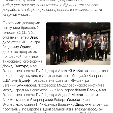
киберпространстве, современные и будущие технические
разработки в сфере нераспространения и связанные с этим
ядерные угрозы.
С краткими докладами
выступили бригадный
генерал ВС США (в
отставке) Питер
Звак
,
директор ПИР-Центра
Владимир
Орлов
,
директор программы
по ядерной политике
Тихоокеанского форума
Дэвид
Санторо
, член
Экспертного совета ПИР-Центра Алексей
Арбатов
, специалист
по ядерному оружию в Исследовательской службе Конгресса
США Эми
Вульф
, председатель Совета ПИР-Центра
Евгений
Бужинский
, профессор Миддлберийского института
международных исследований в Монтерее Филип
Блейк
, член
Экспертного совета ПИР-Центра Андрей
Малов
, аналитик
Аэрокосмической корпорации Роберт
Уильсон
, член
Экспертного совета ПИР-Центра Владимир
Дворкин
, директор
программы по Европе и Центральной Азии Международной