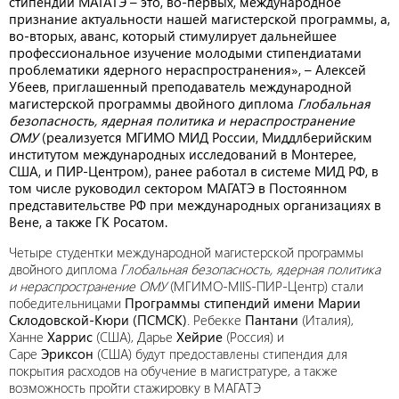
стипендий МАГАТЭ – это, во-первых, международное
признание актуальности нашей магистерской программы, а,
во-вторых, аванс, который стимулирует дальнейшее
профессиональное изучение молодыми стипендиатами
проблематики ядерного нераспространения», – Алексей
Убеев, приглашенный преподаватель международной
магистерской программы двойного диплома
Глобальная
безопасность, ядерная политика и нераспространение
ОМУ
(реализуется МГИМО МИД России, Миддлберийским
институтом международных исследований в Монтерее,
США, и ПИР-Центром), ранее работал в системе МИД РФ, в
том числе руководил сектором МАГАТЭ в Постоянном
представительстве РФ при международных организациях в
Вене, а также ГК Росатом.
Четыре студентки международной магистерской программы
двойного диплома
Глобальная безопасность, ядерная политика
и нераспространение ОМУ
(МГИМО-MIIS-ПИР-Центр) стали
победительницами
Программы стипендий имени Марии
Склодовской-Кюри (ПСМСК)
. Ребекке
Пантани
(Италия),
Ханне
Харрис
(США), Дарье
Хейрие
(Россия) и
Саре
Эриксон
(США) будут предоставлены стипендия для
покрытия расходов на обучение в магистратуре, а также
возможность пройти стажировку в МАГАТЭ