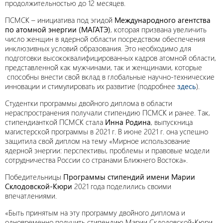
продолжительностью до 12 месяцев.
ПСМСК – инициатива под эгидой
Международного агентства
по атомной энергии (МАГАТЭ)
, которая призвана увеличить
число женщин в ядерной области посредством обеспечения
инклюзивных условий образования. Это необходимо для
подготовки высококвалифицированных кадров атомной области,
представленной как мужчинами, так и женщинами, которые
способны внести свой вклад в глобальные научно-технические
инновации и стимулировать их развитие (подробнее
здесь
).
Студентки программы двойного диплома в области
нераспространения получали стипендию ПСМСК и ранее. Так,
стипендианткой ПСМСК стала
Инна Родина
, выпускница
магистерской программы в 2021 г. В июне 2021 г. она успешно
защитила свой диплом на тему «Мирное использование
ядерной энергии: перспективы, проблемы и правовые модели
сотрудничества России со странами Ближнего Востока».
Победительницы
Программы стипендий имени Марии
Склодовской-Кюри
2021 года поделились своими
впечатлениями.
«Быть принятым на эту программу двойного диплома и
одновременно получить стипендию Марии Склодовской-Кюри