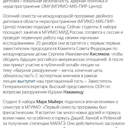
диплома
Глобальная безопасность, ядерная политика и
нераспространение ОМУ
(МГИМО-MIIS-ПИР-Центр)
.
Осенний семестр на международной программе двойного
диплома в области нераспространения (МГИМО-MIIS-ПИР-
Центр) планово подходит к концу. Сейчас студенты 6 набора
посещают занятия в МГИМО МИД России, готовятся к сессии и
проводят первичную работу над своими научными
исследованиями. 20 декабря они встретятся с первым первым
заместителем председателя Комитета Совета Федерации по
международным делам Сергеем Ивановичем
Кисляком
, чтобы
обсудить будущее российско-американских отношений. А после
они примут участие в публичной онлайн лекции на
тему
«Ядерное разоружение – мечта, конечная цель,
обязательство?»
.
С экспертным мнением в рамках
лекции
выступит
наш приглашенный гость – Заместитель
Генеральногосекретаря, Высокий представитель ООН по
вопросам разоружения Идзуми
Накамицу
.
Студент 6 набора
Марк Майерс
поделился впечатлениями о
семестре в МГИМО: «Первый семестр программы был
фантастическим. Я встретил так много новых друзей и горжусь
всеми нами, но особенно я горжусь Дашей, Ханной и Ребеккой
за получение стипендии МАГАТЭ. Они действительно заслужили