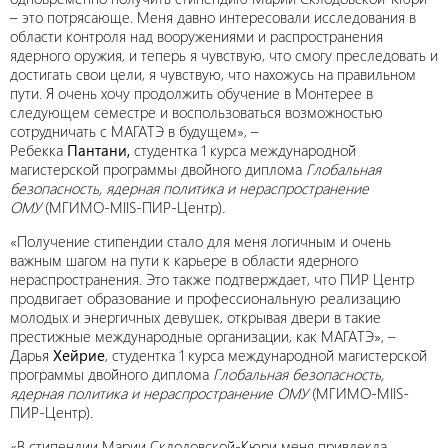
– это потрясающе. Меня давно интересовали исследования в
области контроля над вооружениями и распространения
ядерного оружия, и теперь я чувствую, что смогу преследовать и
достигать свои цели, я чувствую, что нахожусь на правильном
пути. Я очень хочу продолжить обучение в Монтерее в
следующем семестре и воспользоваться возможностью
сотрудничать с МАГАТЭ в будущем», –
Ребекка
Пантани,
студентка 1 курса международной
магистерской программы двойного диплома
Глобальная
безопасность, ядерная политика и нераспространение
ОМУ
(МГИМО-MIIS-ПИР-Центр)
.
«Получение стипендии стало для меня логичным и очень
важным шагом на пути к карьере в области ядерного
нераспространения. Это также подтверждает, что ПИР Центр
продвигает образование и профессиональную реализацию
молодых и энергичных девушек, открывая двери в такие
престижные международные организации, как МАГАТЭ», –
Дарья
Хейрие
, студентка 1 курса международной магистерской
программы двойного диплома
Глобальная безопасность,
ядерная политика и нераспространение ОМУ
(МГИМО-MIIS-
ПИР-Центр)
.
«В стипендии Марии Склодовской-Кюри меня привлекла