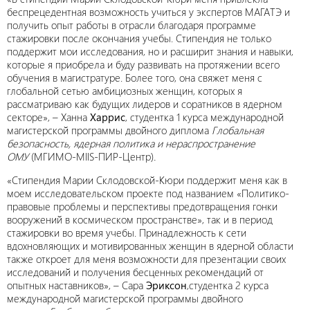
беспрецедентная возможность учиться у экспертов МАГАТЭ и
получить опыт работы в отрасли благодаря программе
стажировки после окончания учебы. Стипендия не только
поддержит мои исследования, но и расширит знания и навыки,
которые я приобрела и буду развивать на протяжении всего
обучения в магистратуре. Более того, она свяжет меня с
глобальной сетью амбициозных женщин, которых я
рассматриваю как будущих лидеров и соратников в ядерном
секторе», – Ханна
Харрис
, студентка 1 курса международной
магистерской программы двойного диплома
Глобальная
безопасность, ядерная политика и нераспространение
ОМУ
(МГИМО-MIIS-ПИР-Центр)
.
«Стипендия Марии Склодовской-Кюри поддержит меня как в
моем исследовательском проекте под названием «Политико-
правовые проблемы и перспективы предотвращения гонки
вооружений в космическом пространстве», так и в период
стажировки во время учебы. Принадлежность к сети
вдохновляющих и мотивированных женщин в ядерной области
также откроет для меня возможности для презентации своих
исследований и получения бесценных рекомендаций от
опытных наставников», – Сара
Эриксон
,студентка 2 курса
международной магистерской программы двойного