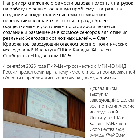
Например, снижение стоимости вывода полезных нагрузок
на орбиту не решает основную проблему – затраты на
создание и поддержание системы космических
перехватчиков остается высокой. Гораздо более
осуществимым и доступным по стоимости является
создание и размещение в космосе сенсоров для отличия
реальных боеголовок от ложных целей», – Олег
Криволапов, заведующий отделом военно-политических
исследований Института США и Канады РАН, член
Сообщества «Под знаком ПИР».
4 сентября 2025 года ПИР-Центр совместно с МГИМО МИД
России провел семинар на тему «Место и роль противоракетной
обороны в проблематике контроля над вооружениями».
Докладчиком
выступил
заведующий отделом
военно-политических
исследований
Института США и
Канады РАН, член
Сообщества
Под
знаком ПИР
Олег