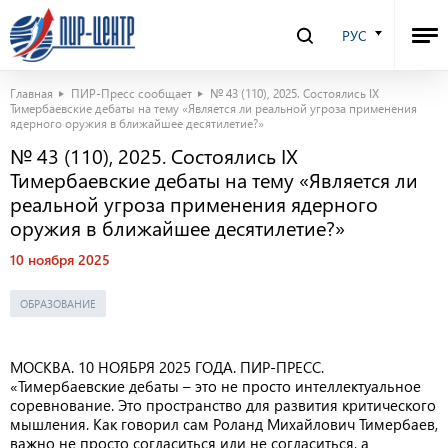
РУС
Главная
ПИР-Пресс сообщает
№ 43 (110), 2025. Состоялись IX
Тимербаевские дебаты на тему «Является ли реальной угроза применения
ядерного оружия в ближайшее десятилетие?»
№ 43 (110), 2025. Состоялись IX
Тимербаевские дебаты на тему «Является ли
реальной угроза применения ядерного
оружия в ближайшее десятилетие?»
10 ноября 2025
ОБРАЗОВАНИЕ
МОСКВА.
10
НОЯБРЯ 2025 ГОДА. ПИР-ПРЕСС.
«Тимербаевские дебаты – это не просто интеллектуальное
соревнование. Это пространство для развития критического
мышления. Как говорил сам Роланд Михайлович Тимербаев,
важно не просто согласиться или не согласиться, а