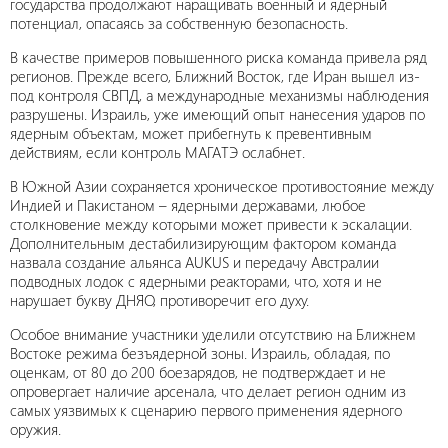
государства продолжают наращивать военный и ядерный
потенциал, опасаясь за собственную безопасность.
В качестве примеров повышенного риска команда привела ряд
регионов. Прежде всего, Ближний Восток, где Иран вышел из-
под контроля СВПД, а международные механизмы наблюдения
разрушены. Израиль, уже имеющий опыт нанесения ударов по
ядерным объектам, может прибегнуть к превентивным
действиям, если контроль МАГАТЭ ослабнет.
В Южной Азии сохраняется хроническое противостояние между
Индией и Пакистаном – ядерными державами, любое
столкновение между которыми может привести к эскалации.
Дополнительным дестабилизирующим фактором команда
назвала создание альянса AUKUS и передачу Австралии
подводных лодок с ядерными реакторами, что, хотя и не
нарушает букву ДНЯО, противоречит его духу.
Особое внимание участники уделили отсутствию на Ближнем
Востоке режима безъядерной зоны. Израиль, обладая, по
оценкам, от 80 до 200 боезарядов, не подтверждает и не
опровергает наличие арсенала, что делает регион одним из
самых уязвимых к сценарию первого применения ядерного
оружия.