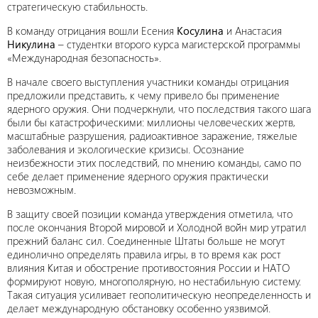
стратегическую стабильность.
В команду отрицания вошли Есения
Косулина
и Анастасия
Никулина
– студентки второго курса магистерской программы
«Международная безопасность».
В начале своего выступления участники команды отрицания
предложили представить, к чему привело бы применение
ядерного оружия. Они подчеркнули, что последствия такого шага
были бы катастрофическими: миллионы человеческих жертв,
масштабные разрушения, радиоактивное заражение, тяжелые
заболевания и экологические кризисы. Осознание
неизбежности этих последствий, по мнению команды, само по
себе делает применение ядерного оружия практически
невозможным.
В защиту своей позиции команда утверждения отметила, что
после окончания Второй мировой и Холодной войн мир утратил
прежний баланс сил. Соединенные Штаты больше не могут
единолично определять правила игры, в то время как рост
влияния Китая и обострение противостояния России и НАТО
формируют новую, многополярную, но нестабильную систему.
Такая ситуация усиливает геополитическую неопределенность и
делает международную обстановку особенно уязвимой.