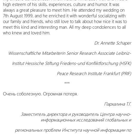
high esteem of his skills, experiences, culture and humor. It was
always a great pleasure to meet him. He attended my wedding on
7th August 1999, and he enriched it with wonderful socializing with
our family and friends, who still love to talk about how nice it was to
meet this kind and interesting man. All my deep condolences to all
who knew and loved him.
Dr. Annette Schaper
Wissenschaftliche Mitarbeiterin Senior Research Associate Leibniz-
Institut Hessische Stiftung Friedens-und Konfliktforschung (HSFK)
Peace Research Institute Frankfurt (PRIF)
***
Очень соболезную. Огромная потеря.
Пархалина Т.Г.
Заместитель директора и руководитель Центра научно-
информационных исследований глобальных и
региональных проблем Института научной информации по