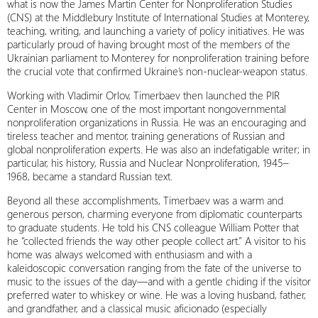
what is now the James Martin Center for Nonproliferation Studies
(CNS) at the Middlebury Institute of International Studies at Monterey,
teaching, writing, and launching a variety of policy initiatives. He was
particularly proud of having brought most of the members of the
Ukrainian parliament to Monterey for nonproliferation training before
the crucial vote that confirmed Ukraine’s non-nuclear-weapon status.
Working with Vladimir Orlov, Timerbaev then launched the PIR
Center in Moscow, one of the most important nongovernmental
nonproliferation organizations in Russia. He was an encouraging and
tireless teacher and mentor, training generations of Russian and
global nonproliferation experts. He was also an indefatigable writer; in
particular, his history, Russia and Nuclear Nonproliferation, 1945–
1968, became a standard Russian text.
Beyond all these accomplishments, Timerbaev was a warm and
generous person, charming everyone from diplomatic counterparts
to graduate students. He told his CNS colleague William Potter that
he “collected friends the way other people collect art.” A visitor to his
home was always welcomed with enthusiasm and with a
kaleidoscopic conversation ranging from the fate of the universe to
music to the issues of the day—and with a gentle chiding if the visitor
preferred water to whiskey or wine. He was a loving husband, father,
and grandfather, and a classical music aficionado (especially