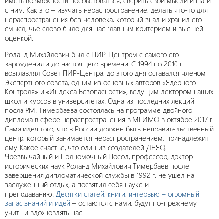
иметь возможности посоветоваться, сверить свои мысли и шаги
с ним. Как это – изучать нераспространение, делать что-то для
нераспространения без человека, который знал и хранил его
смысл, чье слово было для нас главным критерием и высшей
оценкой.
Роланд Михайлович был с ПИР-Центром с самого его
зарождения и до настоящего времени. С 1994 по 2010 гг.
возглавлял Совет ПИР-Центра, до этого дня оставался членом
Экспертного совета, одним из основных авторов «Ядерного
Контроля» и «Индекса Безопасности», ведущим лектором наших
школ и курсов в университетах. Одна из последних лекций
посла Р.М. Тимербаева состоялась на программе двойного
диплома в сфере нераспространения в МГИМО в октябре 2017 г.
Сама идея того, что в России должен быть неправительственный
центр, который занимается нераспространением, принадлежит
ему. Какое счастье, что один из создателей ДНЯО,
Чрезвычайный и Полномочный Посол, профессор, доктор
исторических наук Роланд Михайлович Тимербаев после
завершения дипломатической службы в 1992 г. не ушел на
заслуженный отдых, а посвятил себя науке и
преподаванию.
Десятки статей, книги, интервью – огромный
запас знаний и идей
– остаются с нами, будут по-прежнему
учить и вдохновлять нас.