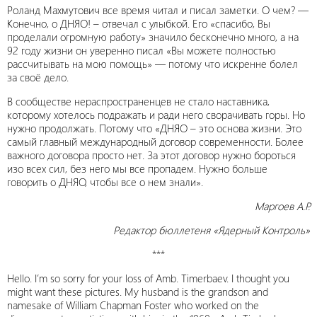
Роланд Махмутович все время читал и писал заметки. О чем? —
Конечно, о ДНЯО! – отвечал с улыбкой. Его «спасибо, Вы
проделали огромную работу» значило бесконечно много, а на
92 году жизни он уверенно писал «Вы можете полностью
рассчитывать на мою помощь» — потому что искренне болел
за своё дело.
В сообществе нераспространенцев не стало наставника,
которому хотелось подражать и ради него сворачивать горы. Но
нужно продолжать. Потому что «ДНЯО – это основа жизни. Это
самый главный международный договор современности. Более
важного договора просто нет. За этот договор нужно бороться
изо всех сил, без него мы все пропадем. Нужно больше
говорить о ДНЯО, чтобы все о нем знали».
Маргоев А.Р.
Редактор бюллетеня «Ядерный Контроль»
***
Hello. I’m so sorry for your loss of Amb. Timerbaev. I thought you
might want these pictures. My husband is the grandson and
namesake of William Chapman Foster who worked on the