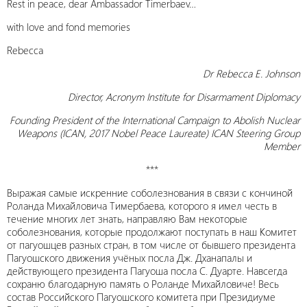
Rest in peace, dear Ambassador Timerbaev…
with love and fond memories
Rebecca
Dr Rebecca E. Johnson
Director, Acronym Institute for Disarmament Diplomacy
Founding President of the International Campaign to Abolish Nuclear
Weapons (ICAN, 2017 Nobel Peace Laureate) ICAN Steering Group
Member
***
Выражая самые искренние соболезнования в связи с кончиной
Роланда Михайловича Тимербаева, которого я имел честь в
течение многих лет знать, направляю Вам некоторые
соболезнования, которые продолжают поступать в наш Комитет
от пагуошцев разных стран, в том числе от бывшего президента
Пагуошского движения учёных посла Дж. Дханапалы и
действующего президента Пагуоша посла С. Дуарте. Навсегда
сохраню благодарную память о Роланде Михайловиче! Весь
состав Российского Пагуошского комитета при Президиуме