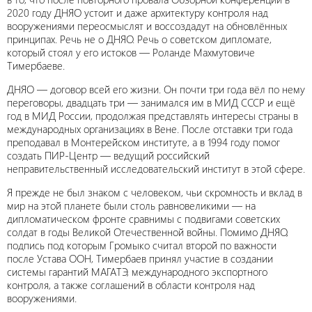
2020 году ДНЯО устоит и даже архитектуру контроля над
вооружениями переосмыслят и воссоздадут на обновлённых
принципах. Речь не о ДНЯО. Речь о советском дипломате,
который стоял у его истоков — Роланде Махмутовиче
Тимербаеве.
ДНЯО — договор всей его жизни. Он почти три года вёл по нему
переговоры, двадцать три — занимался им в МИД СССР и ещё
год в МИД России, продолжая представлять интересы страны в
международных организациях в Вене. После отставки три года
преподавал в Монтерейском институте, а в 1994 году помог
создать ПИР-Центр — ведущий российский
неправительственный исследовательский институт в этой сфере.
Я прежде не был знаком с человеком, чьи скромность и вклад в
мир на этой планете были столь равновеликими — на
дипломатическом фронте сравнимы с подвигами советских
солдат в годы Великой Отечественной войны. Помимо ДНЯО,
подпись под которым Громыко считал второй по важности
после Устава ООН, Тимербаев принял участие в создании
системы гарантий МАГАТЭ, международного экспортного
контроля, а также соглашений в области контроля над
вооружениями.