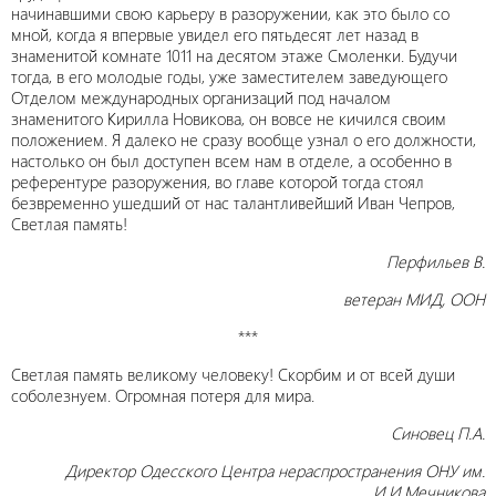
начинавшими свою карьеру в разоружении, как это было со
мной, когда я впервые увидел его пятьдесят лет назад в
знаменитой комнате 1011 на десятом этаже Смоленки. Будучи
тогда, в его молодые годы, уже заместителем заведующего
Отделом международных организаций под началом
знаменитого Кирилла Новикова, он вовсе не кичился своим
положением. Я далеко не сразу вообще узнал о его должности,
настолько он был доступен всем нам в отделе, а особенно в
референтуре разоружения, во главе которой тогда стоял
безвременно ушедший от нас талантливейший Иван Чепров,
Светлая память!
Перфильев В.
ветеран МИД, ООН
***
Светлая память великому человеку! Скорбим и от всей души
соболезнуем. Огромная потеря для мира.
Синовец П.А.
Д
иректор Одесского Центра нераспространения ОНУ им.
И.И.Мечникова