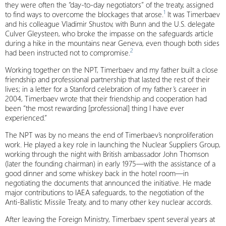
they were often the “day-to-day negotiators” of the treaty, assigned
1
to find ways to overcome the blockages that arose.
It was Timerbaev
and his colleague Vladimir Shustov, with Bunn and the U.S. delegate
Culver Gleysteen, who broke the impasse on the safeguards article
during a hike in the mountains near Geneva, even though both sides
2
had been instructed not to compromise.
Working together on the NPT, Timerbaev and my father built a close
friendship and professional partnership that lasted the rest of their
lives; in a letter for a Stanford celebration of my father’s career in
2004, Timerbaev wrote that their friendship and cooperation had
been “the most rewarding [professional] thing I have ever
experienced.”
The NPT was by no means the end of Timerbaev’s nonproliferation
work. He played a key role in launching the Nuclear Suppliers Group,
working through the night with British ambassador John Thomson
(later the founding chairman) in early 1975—with the assistance of a
good dinner and some whiskey back in the hotel room—in
negotiating the documents that announced the initiative. He made
major contributions to IAEA safeguards, to the negotiation of the
Anti-Ballistic Missile Treaty, and to many other key nuclear accords.
After leaving the Foreign Ministry, Timerbaev spent several years at