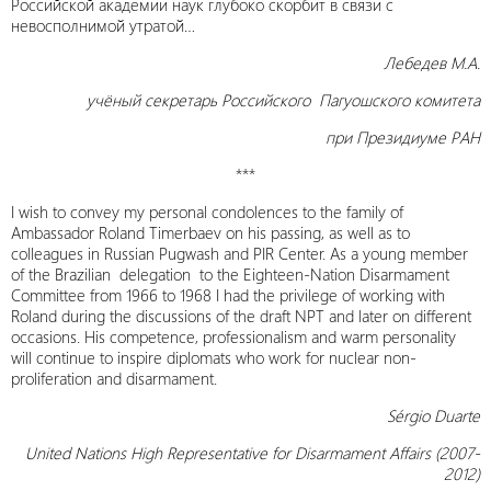
Российской академии наук глубоко скорбит в связи с
невосполнимой утратой…
Лебедев М.А.
учёный секретарь Российского Пагуошского комитета
при Президиуме РАН
***
I wish to convey my personal condolences to the family of
Ambassador Roland Timerbaev on his passing, as well as to
colleagues in Russian Pugwash and PIR Center. As a young member
of the Brazilian delegation to the Eighteen-Nation Disarmament
Committee from 1966 to 1968 I had the privilege of working with
Roland during the discussions of the draft NPT and later on different
occasions. His competence, professionalism and warm personality
will continue to inspire diplomats who work for nuclear non-
proliferation and disarmament.
Sérgio Duarte
United Nations High Representative for Disarmament Affairs (2007-
2012)