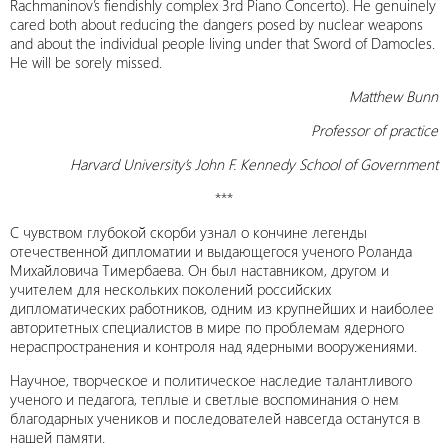
Rachmaninov’s fiendishly complex 3rd Piano Concerto). He genuinely
cared both about reducing the dangers posed by nuclear weapons
and about the individual people living under that Sword of Damocles.
He will be sorely missed.
Matthew Bunn
Professor of practice
Harvard University’s John F. Kennedy School of Government
***
С чувством глубокой скорби узнал о кончине легенды
отечественной дипломатии и выдающегося ученого Роланда
Михайловича Тимербаева. Он был наставником, другом и
учителем для нескольких поколений российских
дипломатических работников, одним из крупнейших и наиболее
авторитетных специалистов в мире по проблемам ядерного
нераспространения и контроля над ядерными вооружениями.
Научное, творческое и политическое наследие талантливого
ученого и педагога, теплые и светлые воспоминания о нем
благодарных учеников и последователей навсегда останутся в
нашей памяти.