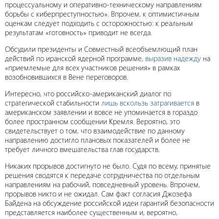
процессуальному и оперативно-техническому направлениям
борьбы с киберпреступностью». Впрочем, к оптимистичным
оценкам следует подходить с осторожностью: к реальным
результатам «готовность» приводит не всегда.
Обсудили президенты и Совместный всеобъемлющий план
действий по иранской ядерной программе,
выразив надежду
на
«приемлемые для всех участников решения» в рамках
возобновившихся в Вене переговоров.
Интересно, что российско-американский диалог по
стратегической стабильности
лишь вскользь затрагивается
в
американском заявлении и вовсе не упоминается в гораздо
более пространном сообщении Кремля. Вероятно, это
свидетельствует о том, что взаимодействие по данному
направлению достигло плановых показателей и более не
требует личного вмешательства глав государств.
Никаких прорывов достигнуто не было. Судя по всему, принятые
решения сводятся к передаче сотрудничества по отдельным
направлениям на рабочий, повседневный уровень. Впрочем,
прорывов никто и не ожидал. Сам факт согласия Джозефа
Байдена на обсуждение российской идеи гарантий безопасности
представляется наиболее существенным и, вероятно,