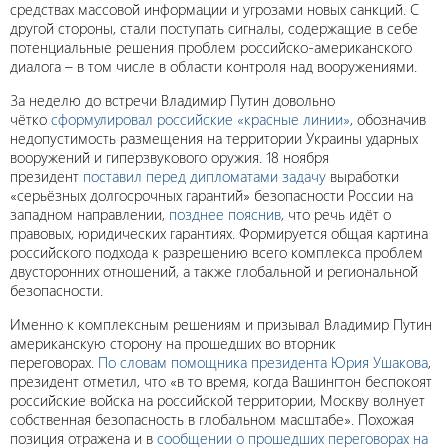
средствах массовой информации и угрозами новых санкций. С
другой стороны, стали поступать сигналы, содержащие в себе
потенциальные решения проблем российско-американского
диалога – в том числе в области контроля над вооружениями.
За неделю до встречи Владимир Путин довольно
чётко
сформулировал российские «красные линии»
, обозначив
недопустимость размещения на территории Украины ударных
вооружений и гиперзвукового оружия. 18 ноября
президент
поставил перед дипломатами задачу
выработки
«серьёзных долгосрочных гарантий» безопасности России на
западном направлении,
позднее пояснив
, что речь идёт о
правовых, юридических гарантиях. Формируется общая картина
российского подхода к разрешению всего комплекса проблем
двусторонних отношений, а также глобальной и региональной
безопасности.
Именно к комплексным решениям и призывал Владимир Путин
американскую сторону на прошедших во вторник
переговорах.
По словам помощника президента Юрия Ушакова
,
президент отметил, что «в то время, когда Вашингтон беспокоят
российские войска на российской территории, Москву волнует
собственная безопасность в глобальном масштабе». Похожая
позиция отражена и в
сообщении о прошедших переговорах на