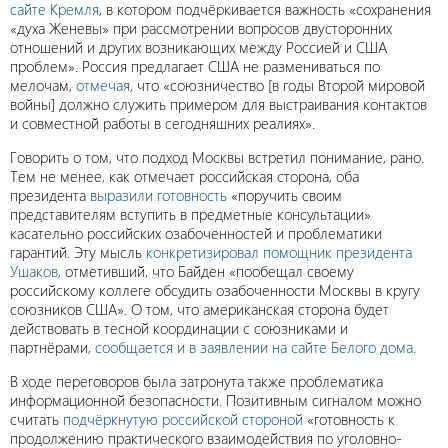
сайте Кремля
, в котором подчёркивается важность «сохранения
«духа Женевы» при рассмотрении вопросов двусторонних
отношений и других возникающих между Россией и США
проблем». Россия предлагает США не размениваться по
мелочам,
отмечая
, что «союзничество [в годы Второй мировой
войны] должно служить примером для выстраивания контактов
и совместной работы в сегодняшних реалиях».
Говорить о том, что подход Москвы встретил понимание, рано.
Тем не менее, как отмечает российская сторона, оба
президента
выразили готовность
«поручить своим
представителям вступить в предметные консультации»
касательно российских озабоченностей и проблематики
гарантий. Эту мысль
конкретизировал помощник президента
Ушаков
, отметивший, что Байден «пообещал своему
российскому коллеге обсудить озабоченности Москвы в кругу
союзников США». О том, что американская сторона будет
действовать в тесной координации с союзниками и
партнёрами,
сообщается и в заявлении на сайте Белого дома
.
В ходе переговоров была затронута также проблематика
информационной безопасности. Позитивным сигналом можно
считать
подчёркнутую российской стороной
«готовность к
продолжению практического взаимодействия по уголовно-