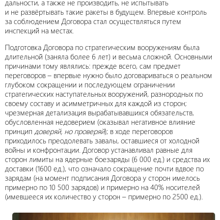
дальности, а также не производить, не испытывать
и не развёртывать такие ракеты в будущем. Впервые контроль
за соблюдением Договора стал осуществляться путем
инспекций на местах.
Подготовка Договора по стратегическим вооружениям была
длительной (заняла более 6 лет) и весьма сложной. Основными
причинами тому являлись: прежде всего, сам предмет
переговоров – впервые нужно было договариваться о реальном
глубоком сокращении и последующем ограничении
стратегических наступательных вооружений, разнородных по
своему составу и асимметричных для каждой из сторон;
чрезмерная детализация вырабатывавшихся обязательств,
обусловленная недоверием (оказывал негативное влияние
принцип
доверяй, но проверяй
); в ходе переговоров
приходилось преодолевать завалы, оставшиеся от холодной
войны и конфронтации. Договор устанавливал равные для
сторон лимиты на ядерные боезаряды (6 000 ед.) и средства их
доставки (1600 ед.), что означало сокращение почти вдвое по
зарядам (на момент подписания Договора у сторон имелось
примерно по 10 500 зарядов) и примерно на 40% носителей
(имевшееся их количество у сторон – примерно по 2500 ед.).