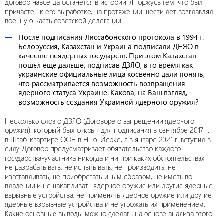
договор навсегда останется в истории. Я горжусь тем, что был
причастен к его выработке, на протяжении шести лет возглавлял
военную часть советской делегации.
После подписания Лиссабонского протокола в 1994 г.
Белоруссия, Казахстан и Украина подписали ДНЯО в
качестве неядерных государств. При этом Казахстан
пошел ещё дальше, подписав ДЗЯО, в то время как
украинские официальные лица косвенно дали понять,
что рассматривается возможность возвращения
ядерного статуса Украине. Какова, на Ваш взгляд,
возможность создания Украиной ядерного оружия?
Несколько слов о ДЗЯО (Договоре о запрещении ядерного
оружия), который был открыт для подписания в сентябре 2017 г.
в Штаб-квартире ООН в Нью-Йорке, а в январе 2021 г. вступил в
силу. Договор предусматривает обязательство каждого
государства-участника никогда и ни при каких обстоятельствах
не разрабатывать, не испытывать, не производить, не
изготавливать, не приобретать иным образом, не иметь во
владении и не накапливать ядерное оружие или другие ядерные
взрывные устройства, не применять ядерное оружие или другие
ядерные взрывные устройства и не угрожать их применением.
Какие основные выводы можно сделать на основе анализа этого