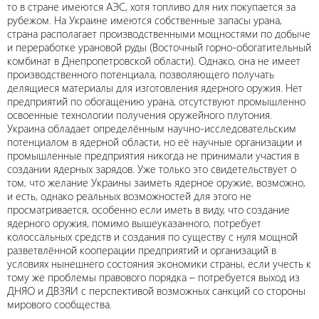
то в стране имеются АЭС, хотя топливо для них покупается за
рубежом. На Украине имеются собственные запасы урана,
страна располагает производственными мощностями по добыче
и переработке урановой руды (Восточный горно-обогатительный
комбинат в Днепропетровской области). Однако, она не имеет
производственного потенциала, позволяющего получать
делящиеся материалы для изготовления ядерного оружия. Нет
предприятий по обогащению урана, отсутствуют промышленно
освоенные технологии получения оружейного плутония.
Украина обладает определённым научно-исследовательским
потенциалом в ядерной области, но её научные организации и
промышленные предприятия никогда не принимали участия в
создании ядерных зарядов. Уже только это свидетельствует о
том, что желание Украины заиметь ядерное оружие, возможно,
и есть, однако реальных возможностей для этого не
просматривается, особенно если иметь в виду, что создание
ядерного оружия, помимо вышеуказанного, потребует
колоссальных средств и создания по существу с нуля мощной
разветвлённой кооперации предприятий и организаций в
условиях нынешнего состояния экономики страны, если учесть к
тому же проблемы правового порядка – потребуется выход из
ДНЯО и ДВЗЯИ с перспективой возможных санкций со стороны
мирового сообщества.