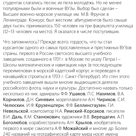
студентах слагались песни, их пела молодёжь. Но не менее
популярными были и военные ВУЗы. Выбор был сделан –
Высшее военно-морское училище им. М.В. Фрунзе в
Ленинграде. Конкурс был жестким: абитуриентов было свыше
двух тысяч, принималось 150 человек на три факультета училища
(12–13 человек на место). Я оказался в числе поступивших.
Что запомнилось? Прежде всего, гордость, что ты стал
курсантом одного из самых прославленных и престижных ВУЗов
страны, первого в России светского высшего учебного
заведения, созданного в 1701 г. в Москве по указу Петра I –
Школы математических и навигацких наук (в последующем
переименован в морской кадетский корпус и переведен в
начавшийся строиться в 1703 г. Санкт-Петербург). Из стен этого
учебного заведения вышли многие выдающиеся деятели
российского флота, науки и культуры. Достаточно назвать только
несколько из них: адмиралы Ф.Ф.
Ушаков
, П.С.
Нахимов
, В.А.
Корнилов
, Д.Н.
Синявин
, мореплаватели А.Н.
Чириков
, С.И.
Челюскин
, И.Ф.
Крузенштерн
, Ф.Ф.
Беллинсгаузен
, Г.И.
Невельской
, композитор Н.А.
Римский-Корсаков
, писатели
В.И.
Даль
, К.М.
Станюкович
, художники В.В.
Верещагин
, А.П.
Боголюбов
, кораблестроитель А.Н.
Крылов
, изобретатель
первого в мире самолета А.Ф.
Можайский
и многие др. Более
240 названий на географической карте мира носят имена