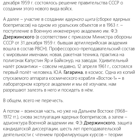
декабря 1959 г. состоялось решение правительства СССР о
создании этого нового вида войск.
А далее – участие в создании
ядерного щита
(сборке ядерных
боеприпасов) на одном из уральских объектов и в 1963 г. –
поступление в Военную инженерную академию им. Ф.Э.
Дзержинского
(в соответствии с приказом Министра обороны
СССР от 31 декабря 1959 г. бывшая артиллерийская академия
вошла в состав РВСН). Профессорско-преподавательский состав
с мировыми именами, новая, ракетная техника, практика на
полигонах Капустин Яр и Байконур, на заводах. Удивительный
налёт романтики – совсем недавно, 12 апреля 1961 г., состоялся
первый полёт человека, Ю.А.
Гагарина
, в космос. Одна из копий
спускаемого аппарата космического корабля «Восток-1»
–
в
лабораторном корпусе академии и мы её изучаем, нам
разрешают залезть в него и посидеть в нём.
В общем, всего не перечесть.
А потом – воинская часть, но уже на Дальнем Востоке (1968–
1972 гг.), снова эксплуатация ядерных боеприпасов, а затем –
адъюнктура Военной академии им. Ф.Э.
Дзержинского
, защита
кандидатской диссертации, шесть лет преподавательской
деятельности
с чтением профилирующих курсов – теории