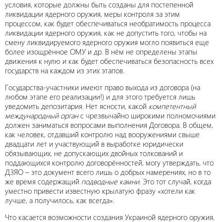
условия, которые должны быть созданы для постепенной
ликвидации ядерного оружия, меры контроля за этим
процессом, как будет обеспечиваться необратимость процесса
ликвидации ядерного оружия, как не допустить того, чтобы на
смену ликвидируемого ядерного оружия могло появиться еще
более изощрённое ОМУ и др. В нём не определены этапы
движения к нулю и как будет обеспечиваться безопасность всех
государств на каждом из этих этапов.
Государства-участники имеют право выхода из договора (на
любом этапе его реализации!) и для этого требуется лишь
уведомить депозитария. Нет ясности, какой
компетентный
международный орган
с чрезвычайно широкими полномочиями
должен заниматься вопросами выполнения Договора. В общем,
как человек, отдавший контролю над вооружениями свыше
двадцати лет и участвующий в выработке юридически
обязывающих, не допускающих двойных толкований и
поддающихся контролю договорённостей, могу утверждать, что
ДЗЯО – это документ всего лишь о добрых намерениях, но в то
же время содержащий
подводные камни
. Это тот случай, когда
уместно привести известную крылатую фразу «хотели как
лучше, а получилось, как всегда».
Что касается возможности создания Украиной ядерного оружия,