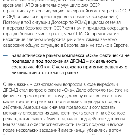
арсенала НАТО значительно улучшило для СССР
стратегическую конфигурацию на европейском театре (за СССР
и ОВД оставалось превосходство в обычных вооружениях).
Поэтому в той ситуации Договор по РСМД в целом отвечал
интересам безопасности СССР, хотя нам и пришлось сокращать
гораздо большее число ракет, чем США. Он предотвратил
нарастание ядерной конфронтации и тем самым заметно
оздоровил общую ситуацию в Европе, да и не только в Европе.
Баллистические ракеты комплекса «Ока» фактически не
подпадали под положения ДРСМД – их дальность
составляла 400 км. С чем связано принятие решения о
ликвидации этого класса ракет?
Очень важным разногласным вопросом в ходе выработки
ДРСМД стал вопрос о ракете «Ока». Дело обстояло так. Уже на
финише переговоров по этому договору встал вопрос о том,
какие конкретно ракеты сторон должны подпадать под его
действие. Американцы сначала предложили согласовать
методику определения дальности пуска ракет и на её основе
решать, какие ракеты будут подпадать под действие договора.
Мы заявляли о бесперспективности такого подхода и вскоре
после нескольких заседаний американцы убедились в этом.