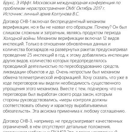
Брукс, Э. Иффт. Московская международная конференция по
проблемам нераспространения ОМУ. Октябрь 2017 г.
Источник: личный архив Колтунова В.С.
Договор СНВ-1 включал беспрецедентный механизм
верификации, но я бы не назвал его образцом. Почему? Он был
слишком сложным и затратным, являясь продуктом периода
Холодной войны
. Механизм верификации включал 12 видов
инспекций. Только в отношении обновлённых данных и
количества боезарядов на развёрнутых ракетах предусматривал
проведение 25 инспекций в год, к этому добавлялись инспекции
других видов, количество которых предопределялось
проводимой деятельностью по переоборудованию средств,
ликвидации объектов и др. Очень непростым был механизм
обмена телеметрической информацией. Хочу сказать, что уже в
ходе переговоров мы видели необходимость существенного
упрощения этого механизма. Вместе с тем, подчеркну, что на
переговорах был выработан своего рода закон, которым
стороны руководствовались, «меры контроля должны
соответствовать объему и характеру вырабатываемых
обязательств». Эта аксиома применима к любому соглашению.
Договор СНВ-3, например, не предусматривает качественных
ограничений, в нём отсутствуют детальные положения,