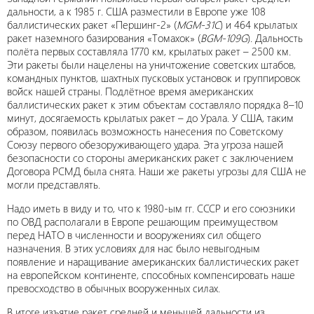
дальности, а к 1985 г. США разместили в Европе уже 108
баллистических ракет «Першинг-2» (
MGM-31C
) и 464 крылатых
ракет наземного базирования «Томахок» (
BGM-109G
). Дальность
полёта первых составляла 1770 км, крылатых ракет – 2500 км.
Эти ракеты были нацелены на уничтожение советских штабов,
командных пунктов, шахтных пусковых установок и группировок
войск нашей страны. Подлётное время американских
баллистических ракет к этим объектам составляло порядка 8–10
минут, досягаемость крылатых ракет – до Урала. У США, таким
образом, появилась возможность нанесения по Советскому
Союзу первого обезоруживающего удара. Эта угроза нашей
безопасности со стороны американских ракет с заключением
Договора РСМД была снята. Наши же ракеты угрозы для США не
могли представлять.
Надо иметь в виду и то, что к 1980-ым гг. СССР и его союзники
по ОВД располагали в Европе решающим преимуществом
перед НАТО в численности и вооружениях сил общего
назначения. В этих условиях для нас было невыгодным
появление и наращивание американских баллистических ракет
на европейском континенте, способных компенсировать наше
превосходство в обычных вооруженных силах.
В итоге изъятие ракет средней и меньшей дальности из