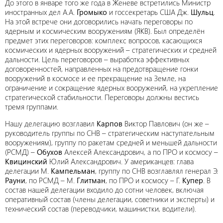
До этого в январе того же года в Женеве встретились Министр
иностранных дел А.А.
Громыко
и госсекретарь США Дж.
Шульц
.
На этой встрече они договорились начать переговоры по
ядерным и космическим вооружениям (ЯКВ). Был определён
предмет этих переговоров: комплекс вопросов, касающихся
космических и ядерных вооружений – стратегических и средней
дальности. Цель переговоров – выработка эффективных
договоренностей, направленных на предотвращение гонки
вооружений в космосе и ее прекращение на Земле, на
ограничение и сокращение ядерных вооружений, на укрепление
стратегической стабильности. Переговоры должны вестись
тремя группами.
Нашу делегацию возглавил
Карпов
Виктор Павлович (он же –
руководитель группы по СНВ – стратегическим наступательным
вооружениям), группу по ракетам средней и меньшей дальности
(РСМД) –
Обухов
Алексей Александрович, а по ПРО и космосу –
Квицинский
Юлий Александрович. У американцев: глава
делегации М.
Кампельман
, группу по СНВ возглавлял генерал Э.
Рауни
, по РСМД – М.
Глитман
, по ПРО и космосу – Г.
Купер
. В
состав нашей делегации входило до сотни человек, включая
оперативный состав (члены делегации, советники и эксперты) и
технический состав (переводчики, машинистки, водители).