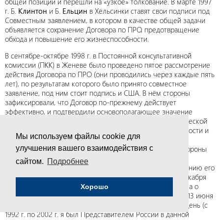
общей позиции и перешли на «узкое» толкование. В марте 1997
г. Б.
Клинтон
и Б.
Ельцин
в Хельсинки ставят свои подписи под
Совместным заявлением, в котором в качестве общей задачи
объявляется сохранение Договора по ПРО, предотвращение
обхода и повышение его жизнеспособности.
В сентябре-октябре 1998 г. в Постоянной консультативной
комиссии (ПКК) в Женеве было проведено пятое рассмотрение
действия Договора по ПРО (они проводились через каждые пять
лет), по результатам которого было принято совместное
заявление, под ним стоит подпись и США. В нём стороны
зафиксировали, что Договор по-прежнему действует
эффективно, и подтвердили основополагающее значение
Договора, являющегося краеугольным камнем стратегической
стабильности, для укрепления международной безопасности и
Мы используем файлы cookie для
для содействия процессу дальнейших сокращений
стратегических наступательных вооружений и далее «стороны
улучшения вашего взаимодействия с
подтвердили свою приверженность Договору по ПРО,
сайтом.
Подробнее
продолжению усилий по укреплению Договора, повышению его
жизнеспособности и эффективности в будущем». А 13 декабря
2001 г. американская сторона в ПКК официально объявила о
Хорошо
выходе США из Договора по ПРО, через шесть месяцев, 13 июня
2002 г., он перестал существовать. Хорошо помню этот день (с
1992 г. по 2002 г. я был Представителем России в данной