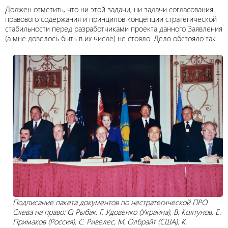
Должен отметить, что ни этой задачи, ни задачи согласования
правового содержания и принципов концепции стратегической
стабильности перед разработчиками проекта данного Заявления
(а мне довелось быть в их числе) не стояло. Дело обстояло так.
Подписание пакета документов по нестратегической ПРО.
Слева на право: О. Рыбак, Г. Удовенко (Украина), В. Колтунов, Е.
Примаков (Россия), С. Ривелес, М. Олбрайт (США), К.