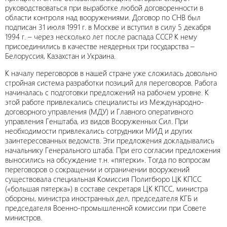
руководствоваться при выработке любой договоренности в
области контроля над вооружениями. Договор по СНВ был
подписан 31 июля 1991 г. в Москве и вступил в силу 5 декабря
1994 г. – через несколько лет после распада СССР. К нему
присоединились в качестве неядерных три государства –
Белоруссия, Казахстан и Украина.
К началу переговоров в нашей стране уже сложилась довольно
стройная система разработки позиций для переговоров. Работа
начиналась с подготовки предложений на рабочем уровне. К
этой работе привлекались специалисты из Международно-
договорного управления (МДУ) и Главного оперативного
управления Генштаба, из видов Вооруженных Сил. При
необходимости привлекались сотрудники МИД и других
заинтересованных ведомств. Эти предложения докладывались
начальнику Генерального штаба. При его согласии предложения
выносились на обсуждение т.н. «пятерки». Тогда по вопросам
переговоров о сокращении и ограничении вооружений
существовала специальная Комиссия Политбюро ЦК КПСС
(«большая пятерка») в составе секретаря ЦК КПСС, министра
обороны, министра иностранных дел, председателя КГБ и
председателя Военно-промышленной комиссии при Совете
министров.