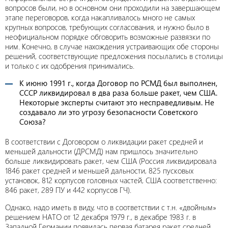
вопросов были, но в основном они проходили на завершающем
этапе переговоров, когда накапливалось много не самых
крупных вопросов, требующих согласования, и нужно было в
неофициальном порядке обговорить возможные развязки по
ним. Конечно, в случае нахождения устраивающих обе стороны
решений, соответствующие предложения посылались в столицы
и только с их одобрения принимались.
К июню 1991 г., когда Договор по РСМД был выполнен,
СССР ликвидировал в два раза больше ракет, чем США.
Некоторые эксперты считают это несправедливым. Не
создавало ли это угрозу безопасности Советского
Союза?
В соответствии с Договором о ликвидации ракет средней и
меньшей дальности (ДРСМД) нам пришлось значительно
больше ликвидировать ракет, чем США (Россия ликвидировала
1846 ракет средней и меньшей дальности, 825 пусковых
установок, 812 корпусов головных частей, США соответственно:
846 ракет, 289 ПУ и 442 корпусов ГЧ).
Однако, надо иметь в виду, что в соответствии с т.н. «двойным»
решением НАТО от 12 декабря 1979 г., в декабре 1983 г. в
Западной Германии появилась первая батарея ракет средней