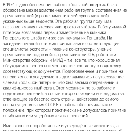
В 1974 г. для обеспечения работы «большой пятерки» была
образована межведомственная рабочая группа, составленная из
представителей (в ранге заместителей руководителей)
указанных выше ведомств. Эта рабочая группа получила
название «малая пятерка» или просто «пятёрка». Работу «малой
пятерки» возглавлял первый заместитель начальника
Генерального штаба или же сам начальник Генштаба. На
заседания «малой пятерки» приглашались соответствующие
специалисты, эксперты – главные конструкторы, ученые,
представители родов войск, представители КГБ, работники
Министерства обороны и МИД – т.е. все те, кто хорошо знал
обсуждаемые вопросы и мог внести свою лепту в подготовку
соответствующих документов. Подготовленные и принятые на
основе консенсуса документы докладывались на утверждение
членам «большой пятерки». Это был весьма оперативный и
квалифицированный орган. Этот механизм по выработке и
подготовке решений, в состав которого входили все ведомства,
отвечающие за безопасность страны, действовал до самого
конца существования СССР. Его работа обеспечила такое
положение, при котором практически не допускалось принятие
ошибочных или ущербных для нас решений.
Имея хорошо проработанные и утверждённые директивы, а