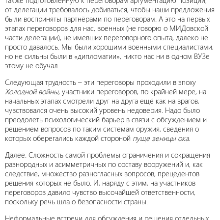
также подготовленную к переговорам аргументацию позиций,
от делегации требовалось добиваться, чтобы наши предложения
были восприняты партнёрами по переговорам. А это на первых
этапах переговоров для нас, военных (не говорю о МИДовской
части делегации), не имевших переговорного опыта, далеко не
просто давалось. Мы были хорошими военными специалистами,
но не сильны были в «дипломатии», никто нас ни в одном ВУЗе
этому не обучал.
Следующая трудность – эти переговоры проходили в эпоху
Холодной войны
, участники переговоров, по крайней мере, на
начальных этапах смотрели друг на друга ещё как на врагов,
чувствовался очень высокий уровень недоверия. Надо было
преодолеть психологический барьер в связи с обсуждением и
решением вопросов по таким системам оружия, сведения о
которых оберегались каждой стороной
пуще зеницы ока
.
Далее. Сложность самой проблемы ограничения и сокращения
разнородных и асимметричных по составу вооружений и, как
следствие, множество разногласных вопросов, прецедентов
решения которых не было. И, наряду с этим, на участников
переговоров давило чувство высочайшей ответственности,
поскольку речь шла о безопасности страны.
Неформальные встречи для обсуждения и решения отдельных