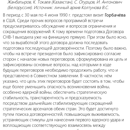
Жанбатыров, К. Токаев (Казахстан), С. Огурцов, И. Антонович
(Белоруссия). Источник: личный архив Колтунова В.С.
В период с 30 мая по 4 июня 1990 г. предстоял визит
Горбачёва
в США. Среди прочих вопросов программой встречи
предусматривалось обсуждение и вопросов ограничения и
сокращения вооружений. К тому времени подготовка Договора
СНВ-1 выходила уже на финишную прямую. При этом было ясно,
что за выработкой этого договора должна последовать
подготовка последующей договорённости. Поэтому было важно,
чтобы на встрече президентов было зафиксировано согласие
сторон с началом новых переговоров, сформулирована их цель и
зафиксированы основные вопросы, над которыми в ходе
будущих переговоров необходимо продолжить работу, что и
представлено в Совместном заявлении. В частности, нём
указано, что цель этих переговоров будет состоять в том, чтобы
еще более уменьшить опасность возникновения войны,
особенно ядерной войны, обеспечить стратегическую
стабильность, транспарентность и предсказуемость
посредством дальнейших стабилизирующих сокращений
стратегических арсеналов обеих стран. Это будет достигнуто
путем поиска договоренностей, повышающих выживаемость,
устраняющих стимулы для нанесения первого ядерного удара и
воплощающих соответствующую взаимосвязь между