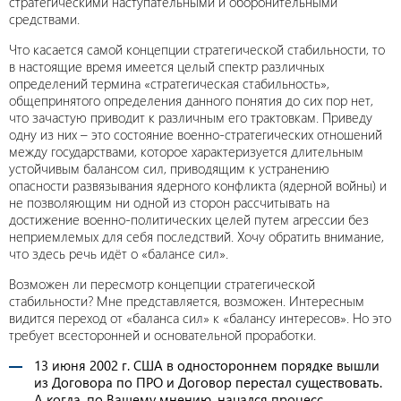
стратегическими наступательными и оборонительными
средствами.
Что касается самой концепции стратегической стабильности, то
в настоящие время имеется целый спектр различных
определений термина «стратегическая стабильность»,
общепринятого определения данного понятия до сих пор нет,
что зачастую приводит к различным его трактовкам. Приведу
одну из них – это состояние военно-стратегических отношений
между государствами, которое характеризуется длительным
устойчивым балансом сил, приводящим к устранению
опасности развязывания ядерного конфликта (ядерной войны) и
не позволяющим ни одной из сторон рассчитывать на
достижение военно-политических целей путем агрессии без
неприемлемых для себя последствий. Хочу обратить внимание,
что здесь речь идёт о «балансе сил».
Возможен ли пересмотр концепции стратегической
стабильности? Мне представляется, возможен. Интересным
видится переход от «баланса сил» к «балансу интересов». Но это
требует всесторонней и основательной проработки.
13 июня 2002 г. США в одностороннем порядке вышли
из Договора по ПРО и Договор перестал существовать.
А когда, по Вашему мнению, начался процесс