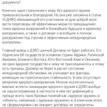
документа?
Конечно, идея стремления к миру без ядерного оружия
привлекательная и благородная. Но она уже заложена в статье
VI ДНЯО, обязывающей его участников «в духе доброй воли
вести переговоры об эффективных мерах по прекращению
гонки ядерных вооружений в ближайшем будущем и ядерному
разоружению, а также о договоре о всеобщем и полном
разоружении под строгим и эффективным международным
контролем».
Главный вывод о ДЗЯО: данный Договор не будет работать. Его
подписали 68 государств (в основном страны Африки, Латинской
Америки, Ближнего Востока, Юго-Восточной Азии и Океании),
ни одно ядерное государство к нему не присоединилось и этому
есть причины. Договор не берет в расчет состояние
международной обстановки, не учитывает все факторы,
влияющие на стратегическую стабильность. В нём отсутствует
механизм ядерного разоружения. Многие исключительно
важные аспекты ликвидации ядерного оружия в ДЗЯО вообще
не нашли отражения, в частности: в нём нет дефиниций и,
прежде всего, таких базовых понятий как «ядерное оружие» и
«объекты, связанные с ядерным оружием» и, в конечном итоге,
не сформулирован сам предмет договора, не определены