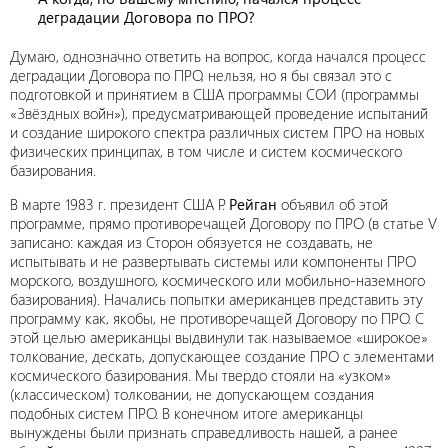
деградации Договора по ПРО?
Думаю, однозначно ответить на вопрос, когда начался процесс
деградации Договора по ПРО, нельзя, но я бы связал это с
подготовкой и принятием в США программы СОИ (программы
«Звёздных войн»), предусматривающей проведение испытаний
и создание широкого спектра различных систем ПРО на новых
физических принципах, в том числе и систем космического
базирования.
В марте 1983 г. президент США Р.
Рейган
объявил об этой
программе, прямо противоречащей Договору по ПРО (в статье V
записано: каждая из Сторон обязуется не создавать, не
испытывать и не развертывать системы или компоненты ПРО
морского, воздушного, космического или мобильно-наземного
базирования). Начались попытки американцев представить эту
программу как, якобы, не противоречащей Договору по ПРО. С
этой целью американцы выдвинули так называемое «широкое»
толкование, дескать, допускающее создание ПРО с элементами
космического базирования. Мы твердо стояли на «узком»
(классическом) толковании, не допускающем создания
подобных систем ПРО. В конечном итоге американцы
вынуждены были признать справедливость нашей, а ранее