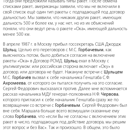
Тогда они предложили называть типы ракет. После обмена
списками ракет, американцы заявили, что мы не включили в
свой список ещё один тип ракеты с подпадающей под договор
дальностью. Мы заявили, что никаких других ракет, имеющих
дальность 500 и более км, у нас нет, но из их объяснений
поняли, что они ведут речь о ракете «Ока», имеющей дальность
менее 500 км.
В апреле 1987 г. в Москву прибыл госсекретарь США Джордж
Шульц
. Целью его переговоров с М.С.
Горбачевым
, как
выяснилось потом, было добиться согласия на включение
ракеты «Ока» в Договор РСМД.
Шульц
ехал в Москву с
ультиматумом: или российская сторона включает «Оку» в
договор, или договора не будет. Накануне встречи с
Шульцем
М.С.
Горбачёв
вызвал к себе начальника Генштаба С.Ф.
Ахромеева
, от которого он пытался получить на это согласие.
Сергей Федорович высказался против. Далее мне вспоминается
рассказ начальника МДУ генерал-полковника Н.Ф.
Червова
,
которого пригласил к себе начальник Генштаба сразу же по
возвращении со встречи с
Горбачевым
. Сергей Федорович был
вне себя. Маршала больше всего возмущали сказанные ему
слова
Горбачева
, что «если Вы не согласны с включением этих
ракет в число, подпадающих под действие договора, мы решим
этот вопрос и без Вас». Так и произошло. В общем, это было