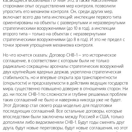
касающиеся мобильных ПУ МБР. Это, а также накопленный
сторонами опыт осуществления мер контроля, позволили
упростить его механизм контроля. Он, среди других мер,
включает всего два типа инспекций: инспекции первого типа
ориентированы на объекты с развернутыми и неразвернутыми
стратегическими вооружениями (до 10 в год), а инспекции
второго типа – только на объектах с неразвернутыми
стратегическими вооружениями (до 8 в год). И это не предел с
точки зрения упрощения механизма контроля.
Но что хочется сказать: Договор СНВ-1 – это историческое
соглашение, в соответствии с которым были не только
радикально сокращены арсеналы стратегических вооружений
двух крупнейших ядерных держав, укреплена стратегическая
стабильность, но и впервые открыта эра транспарентности
(открытости) и предсказуемости в действиях ведущих государств
мира, существенно повышено доверие в отношениях сторон. Ни
до, ни после СНВ-1 по сложности и глубине решаемых проблем
таких соглашений не было и наверняка никогда уже не будет.
Этот Договор стал своего рода моделью для подготовки
последующих соглашений. Все остальные договоры, которые
впоследствии были заключены между Россией и США, только
дополняли либо видоизменяли СНВ-1. Будут годы сменять друг
друга, будут новые переговоры, будут новые соглашения, но этот