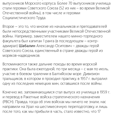
выпускников Морского корпуса. Более 70 выпускников училища
стали героями Советского Союза (52 из них – во время Великой
Отечественной войны), в том числе и героями
Социалистического Труда.
Второе – это то, что многие из начальников и преподавателей
были непосредственными участниками Великой Отечественной
войны. Например, заместителем нашего минно-торпедного
факультета был капитан 1 ранга (в последующем – контр-
адмирал)
Шабалин
Александр Осипович – дважды герой
Советского Союза, единственный в стране дважды герой из
моряков-надводников.
Вспоминаются также дальние походы во время морской
практики. Она была ежегодной, по три месяца – с мая по июль,
участие в боевом тралении в Балтийском море. Дивизион
тральщиков, в котором я проходил практику, в 1957 г. вытралил
одну из последних немецких мин, оставшихся после войны.
Конечно же, запоминающимся стал выпуск из училища в 1959 г.
и перевод в Ракетные войска стратегического назначения
(РВСН). Правда, тогда об этих войсках мы ничего не знали, нас
направили на Урал на шестимесячную переподготовку, и лишь
после того, как мы прибыли в часть, стало известно, что 17