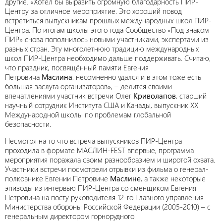
другие. «Хотел бы выразить огромную благодарность ПИР-
Центру за отличное мероприятие. Это хороший повод
встретиться выпускникам прошлых международных школ ПИР-
Центра. По итогам школы этого года Сообщество «Под знаком
ПИР» снова пополнилось новыми участниками, экспертами из
разных стран. Эту многолетнюю традицию международных
школ ПИР-Центра необходимо дальше поддерживать. Считаю,
что праздник, посвящённый памяти Евгения
Петровича
Маслина
, несомненно удался и в этом тоже есть
большая заслуга организаторов», – делится своими
впечатлениями участник встречи Олег
Криволапов
, старший
научный сотрудник Института США и Канады, выпускник ХХ
Международной школы по проблемам глобальной
безопасности.
Несмотря на то что встреча выпускников ПИР-Центра
проходила в формате МАСЛИН-FEST впервые, программа
мероприятия поражала своим разнообразием и широтой охвата.
Участники встречи посмотрели отрывки из фильма о генерал-
полковнике Евгении Петровиче
Маслине
, а также некоторые
эпизоды из интервью ПИР-Центра со сменщиком Евгения
Петровича на посту руководителя 12-го Главного управления
Министерства обороны Российской Федерации (2005-2010) – с
генеральным директором горнорудного