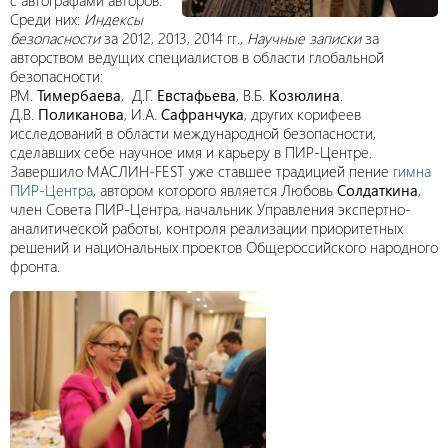
Среди них:
Индексы
безопасности
за 2012, 2013, 2014 гг.,
Научные записки
за
авторством ведущих специалистов в области глобальной
безопасности:
Р.М.
Тимербаева
, Д.Г.
Евстафьева
, В.Б.
Козюлина
.
Д.В.
Поликанова
, И.А.
Сафранчука
, других корифеев
исследований в области международной безопасности,
сделавших себе научное имя и карьеру в ПИР-Центре.
Завершило МАСЛИН-FEST уже ставшее традицией пение
гимна
ПИР-Центра
, автором которого является Любовь
Солдаткина
,
член Совета ПИР-Центра, начальник Управления экспертно-
аналитической работы, контроля реализации приоритетных
решений и национальных проектов Общероссийского народного
фронта.