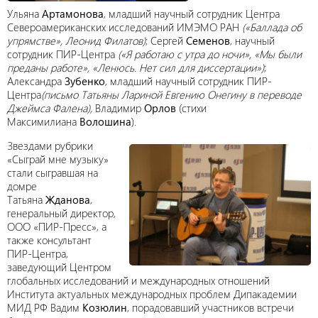
Ульяна
Артамонова
, младший научный сотрудник Центра
Североамериканских исследований ИМЭМО РАН
(«Баллада об
упрямстве», Леонид Филатов)
; Сергей
Семенов
, научный
сотрудник ПИР-Центра
(«Я работаю с утра до ночи», «Мы были
преданы работе», «Ленюсь. Нет сил для диссертации»)
;
Александра
Зубенко
, младший научный сотрудник ПИР-
Центра
(письмо Татьяны Лариной Евгению Онегину в переводе
Джеймса Фалена),
Владимир
Орлов
(стихи
Максимилиана
Волошина
).
Звездами рубрики
«Сыграй мне музыку»
стали сыгравшая на
домре
Татьяна
Жданова
,
генеральный директор,
ООО «ПИР-Пресс», а
также консультант
ПИР-Центра,
заведующий Центром
глобальных исследований и международных отношений
Института актуальных международных проблем Дипакадемии
МИД РФ Вадим
Козюлин
, порадовавший участников встречи