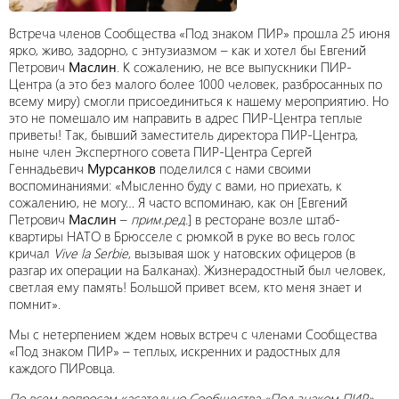
Встреча членов Сообщества «Под знаком ПИР» прошла 25 июня
ярко, живо, задорно, с энтузиазмом – как и хотел бы Евгений
Петрович
Маслин
. К сожалению, не все выпускники ПИР-
Центра (а это без малого более 1000 человек, разбросанных по
всему миру) смогли присоединиться к нашему мероприятию. Но
это не помешало им направить в адрес ПИР-Центра теплые
приветы! Так, бывший заместитель директора ПИР-Центра,
ныне член Экспертного совета ПИР-Центра Сергей
Геннадьевич
Мурсанков
поделился с нами своими
воспоминаниями: «Мысленно буду с вами, но приехать, к
сожалению, не могу… Я часто вспоминаю, как он [Евгений
Петрович
Маслин
–
прим.ред.
] в ресторане возле штаб-
квартиры НАТО в Брюсселе с рюмкой в руке во весь голос
кричал
Vive la Serbie
, вызывая шок у натовских офицеров (в
разгар их операции на Балканах). Жизнерадостный был человек,
светлая ему память! Большой привет всем, кто меня знает и
помнит».
Мы с нетерпением ждем новых встреч с членами Сообщества
«Под знаком ПИР» – теплых, искренних и радостных для
каждого ПИРовца.
По всем вопросам касательно Сообщества «Под знаком ПИР»