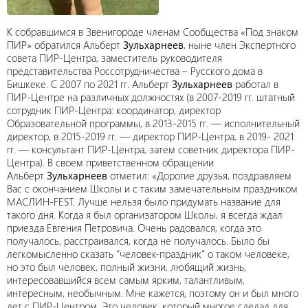
К собравшимся в Звенигороде членам Сообщества «Под знаком
ПИР» обратился Альберт
Зульхарнеев
, ныне член Экспертного
совета ПИР-Центра, заместитель руководителя
представительства Россотрудничества – Русского дома в
Бишкеке. С 2007 по 2021 гг. Альберт
Зульхарнеев
работал в
ПИР-Центре на различных должностях (в 2007-2019 гг. штатный
сотрудник ПИР-Центра: координатор, директор
Образовательной программы, в 2013-2015 гг. — исполнительный
директор, в 2015-2019 гг. — директор ПИР-Центра, в 2019- 2021
гг. — консультант ПИР-Центра, затем советник директора ПИР-
Центра). В своем приветственном обращении
Альберт
Зульхарнеев
отметил: «Дорогие друзья, поздравляем
Вас с окончанием Школы и с таким замечательным праздником
МАСЛИН-FEST. Лучше нельзя было придумать название для
такого дня. Когда я был организатором Школы, я всегда ждал
приезда Евгения Петровича. Очень радовался, когда это
получалось, расстраивался, когда не получалось. Было бы
легкомысленно сказать “человек-праздник” о таком человеке,
но это был человек, полный жизни, любящий жизнь,
интересовавшийся всем самым ярким, талантливым,
интересным, необычным. Мне кажется, поэтому он и был много
лет с ПИР-Центром. Это человек, который многое сделал для