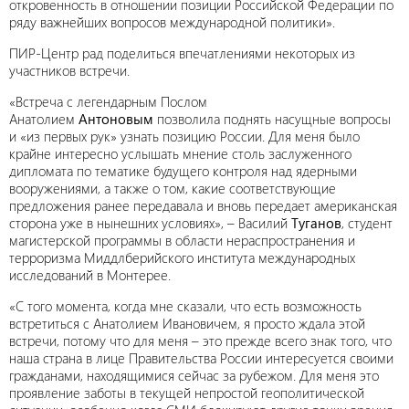
откровенность в отношении позиции Российской Федерации по
ряду важнейших вопросов международной политики».
ПИР-Центр рад поделиться впечатлениями некоторых из
участников встречи.
«Встреча с легендарным Послом
Анатолием
Антоновым
позволила поднять насущные вопросы
и «из первых рук» узнать позицию России. Для меня было
крайне интересно услышать мнение столь заслуженного
дипломата по тематике будущего контроля над ядерными
вооружениями, а также о том, какие соответствующие
предложения ранее передавала и вновь передает американская
сторона уже в нынешних условиях», – Василий
Туганов
, студент
магистерской программы в области нераспространения и
терроризма Миддлберийского института международных
исследований в Монтерее.
«С того момента, когда мне сказали, что есть возможность
встретиться с Анатолием Ивановичем, я просто ждала этой
встречи, потому что для меня – это прежде всего знак того, что
наша страна в лице Правительства России интересуется своими
гражданами, находящимися сейчас за рубежом. Для меня это
проявление заботы в текущей непростой геополитической