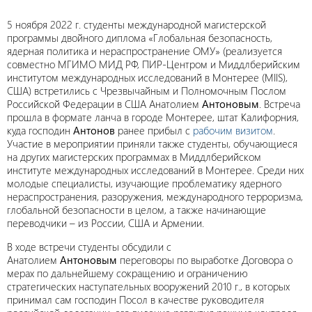
5 ноября 2022 г. студенты международной магистерской
программы двойного диплома «Глобальная безопасность,
ядерная политика и нераспространение ОМУ» (реализуется
совместно МГИМО МИД РФ, ПИР-Центром и Миддлберийским
институтом международных исследований в Монтерее (MIIS),
США) встретились с Чрезвычайным и Полномочным Послом
Российской Федерации в США Анатолием
Антоновым
. Встреча
прошла в формате ланча в городе Монтерее, штат Калифорния,
куда господин
Антонов
ранее прибыл с
рабочим визитом
.
Участие в мероприятии приняли также студенты, обучающиеся
на других магистерских программах в Миддлберийском
институте международных исследований в Монтерее. Среди них
молодые специалисты, изучающие проблематику ядерного
нераспространения, разоружения, международного терроризма,
глобальной безопасности в целом, а также начинающие
переводчики – из России, США и Армении.
В ходе встречи студенты обсудили с
Анатолием
Антоновым
переговоры по выработке Договора о
мерах по дальнейшему сокращению и ограничению
стратегических наступательных вооружений 2010 г., в которых
принимал сам господин Посол в качестве руководителя