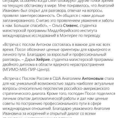
ситуации, особенно когда СМИ блокируют другие точки зрения
на текущую обстановку в мире. Мне понравилось, что Анатолий
Иванович был открыт для разговора, отвечал на вопросы,
проявлял заинтересованность. Он общался с нами дольше
запланированного. Считаю это проявлением уважения и заботы
к нам. Большое спасибо!», – Ольга
Стивенс
, студентка
магистерской программы Миддлберийского института
международных исследований в Монтерее по переводу.
«Встреча с послом Антоном состоялась в важное для нас всех
время. Посол обозначил ценные ориентиры для карьерного и
личного пути. Благодарю за взрослый и профессиональный
разговор», – Дарья
Хейрие
, студентка магистерской программы
двойного диплома в области ядерного нераспространения
(МГИМО-MIIS-ПИР-Центр).
«Встреча с Послом России в США Анатолием
Антоновым
стала
для нас уникальной возможностью задать наиболее актуальные
вопросы относительно перспектив российско-американского
стратегического диалога. Кроме того, господин Посол поделился
личным опытом дипломатической работы и дал нам ценные
советы по построению профессионального пути в сфере
международных отношений. Благодарю уважаемого Анатолия
Ивановича за искренний и открытый диалог со всеми