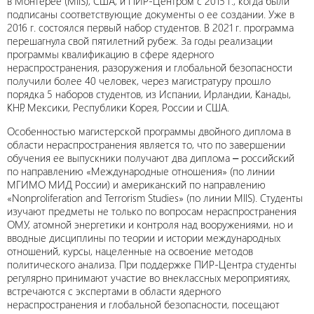
в Монтерее (MIIS), США, и ПИР-Центром с 2015 г., когда были
подписаны соответствующие документы о ее создании. Уже в
2016 г. состоялся первый набор студентов. В 2021 г. программа
перешагнула свой пятилетний рубеж. За годы реализации
программы квалификацию в сфере ядерного
нераспространения, разоружения и глобальной безопасности
получили более 40 человек, через магистратуру прошло
порядка 5 наборов студентов, из Испании, Ирландии, Канады,
КНР, Мексики, Республики Корея, России и США.
Особенностью магистерской программы двойного диплома в
области нераспространения является то, что по завершении
обучения ее выпускники получают два диплома ‒ российский
по направлению «Международные отношения» (по линии
МГИМО МИД России) и американский по направлению
«Nonproliferation and Terrorism Studies» (по линии MIIS). Студенты
изучают предметы не только по вопросам нераспространения
ОМУ, атомной энергетики и контроля над вооружениями, но и
вводные дисциплины по теории и истории международных
отношений, курсы, нацеленные на освоение методов
политического анализа. При поддержке ПИР-Центра студенты
регулярно принимают участие во внеклассных мероприятиях,
встречаются с экспертами в области ядерного
нераспространения и глобальной безопасности, посещают