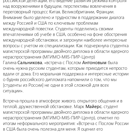
российской делегации, его видение развития режима контроля
над вооружениями в будущем, перспективы вовлечения в
переговорный процесс Китая, Великобритании, Франции.
Внимание было уделено и трудностям в поддержании диалога
между Россией и США по ключевым проблемам
международной повестки. Студенты поделились своими
впечатлениями об учебе в США, особенно на фоне обострения
международной обстановки, и затронули наиболее интересные
вопросы с учетом их специализации. Как подчеркнула студентка
магистерской программы двойного диплома в области ядерного
нераспространения (МГИМО-MIIS-ПИР-Центр)
Галина
Сальникова
, «встреча с Послом
Антоновым
была
очень нужна русским студентам, которым приходится непросто
вдали от дома. Его моральная поддержка и интересные истории
о буднях российского дипломата напомнили о том, что мы
[студенты из России] не одни в этой сложной для всех
ситуации».
Встреча прошла в атмосфере живого, открытого общения и в
теплой, дружественной обстановке. Марк
Майерс
, студент
магистерской программы двойного диплома в области ядерного
нераспространения (МГИМО-MIIS-ПИР-Центр), отметил по
итогам неформального мероприятия: «Встреча с Послом России
в США была очень полезна для меня. Я оценил его