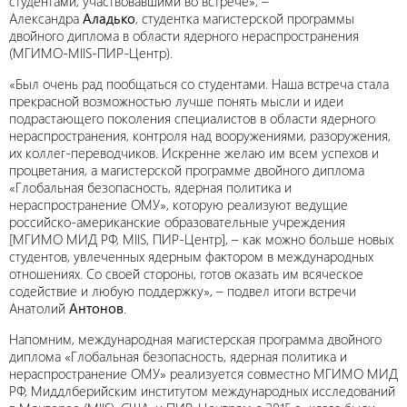
студентами, участвовавшими во встрече», –
Александра
Аладько
, студентка магистерской программы
двойного диплома в области ядерного нераспространения
(МГИМО-MIIS-ПИР-Центр).
«Был очень рад пообщаться со студентами. Наша встреча стала
прекрасной возможностью лучше понять мысли и идеи
подрастающего поколения специалистов в области ядерного
нераспространения, контроля над вооружениями, разоружения,
их коллег-переводчиков. Искренне желаю им всем успехов и
процветания, а магистерской программе двойного диплома
«Глобальная безопасность, ядерная политика и
нераспространение ОМУ», которую реализуют ведущие
российско-американские образовательные учреждения
[МГИМО МИД РФ, MIIS, ПИР-Центр], – как можно больше новых
студентов, увлеченных ядерным фактором в международных
отношениях. Со своей стороны, готов оказать им всяческое
содействие и любую поддержку», – подвел итоги встречи
Анатолий
Антонов
.
Напомним, международная магистерская программа двойного
диплома «Глобальная безопасность, ядерная политика и
нераспространение ОМУ» реализуется совместно МГИМО МИД
РФ, Миддлберийским институтом международных исследований