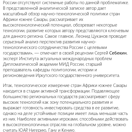
России отсутствуют системные работы по данной проблематике.
В представленной аналитической записке автор дает
масштабный обзор научно-технологической политики стран
Африки южнее Сахары, рассматривает их
высокотехнологический потенциал, обозревает некоторые
технологии, развитие которых автору представляются ключевым
для данного региона. Самое главное, Леонид Цуканов проводит
серьезный анализ перспектив развития научно-
технологического сотрудничества России с целевыми
государствами», — отмечает в своей рецензии Сергей
Себекин
,
эксперт Института актуальных международных проблем
Дипломатической академии МИД России, старший
преподаватель кафедры политологии, истории и
регионоведения Иркутского государственного университета.
Итак, технологическое измерение стран Африки южнее Сахары
находится в стадии активной трансформации. Подавляющее
большинство региональных государств рассматривает сферу
высоких технологий как зону потенциального развития и
выражает готовность инвестировать средства в ее развитие,
однако на деле устойчивые позиции имеет лишь меньшая часть
из них. Наиболее активными игроками, способными действовать
в высокотехнологичных отраслях на глобальном уровне, можно
считать ЮАР, Нигерию, Гану и Кению.