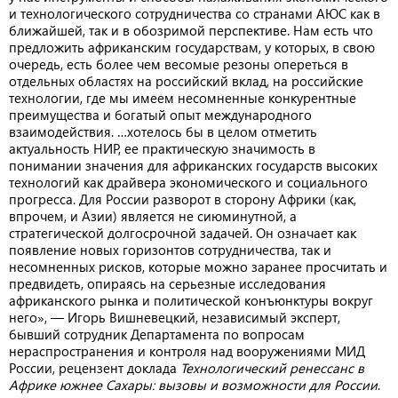
и технологического сотрудничества со странами АЮС как в
ближайшей, так и в обозримой перспективе. Нам есть что
предложить африканским государствам, у которых, в свою
очередь, есть более чем весомые резоны опереться в
отдельных областях на российский вклад, на российские
технологии, где мы имеем несомненные конкурентные
преимущества и богатый опыт международного
взаимодействия. …хотелось бы в целом отметить
актуальность НИР, ее практическую значимость в
понимании значения для африканских государств высоких
технологий как драйвера экономического и социального
прогресса. Для России разворот в сторону Африки (как,
впрочем, и Азии) является не сиюминутной, а
стратегической долгосрочной задачей. Он означает как
появление новых горизонтов сотрудничества, так и
несомненных рисков, которые можно заранее просчитать и
предвидеть, опираясь на серьезные исследования
африканского рынка и политической конъюнктуры вокруг
него», — Игорь Вишневецкий, независимый эксперт,
бывший сотрудник Департамента по вопросам
нераспространения и контроля над вооружениями МИД
России, рецензент доклада
Технологический ренессанс в
Африке южнее Сахары: вызовы и возможности для России
.