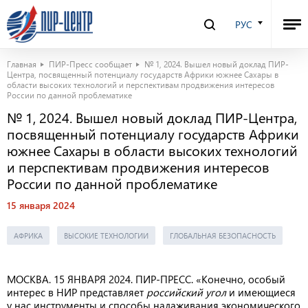
РУС
Главная
ПИР-Пресс сообщает
№ 1, 2024. Вышел новый доклад ПИР-
Центра, посвященный потенциалу государств Африки южнее Сахары в
области высоких технологий и перспективам продвижения интересов
России по данной проблематике
№ 1, 2024. Вышел новый доклад ПИР-Центра,
посвященный потенциалу государств Африки
южнее Сахары в области высоких технологий
и перспективам продвижения интересов
России по данной проблематике
15 января 2024
АФРИКА
ВЫСОКИЕ ТЕХНОЛОГИИ
ГЛОБАЛЬНАЯ БЕЗОПАСНОСТЬ
МОСКВА. 15 ЯНВАРЯ 2024. ПИР-ПРЕСС. «Конечно, особый
интерес в НИР представляет
российский угол
и имеющиеся
у нас инструменты и способы налаживания экономического