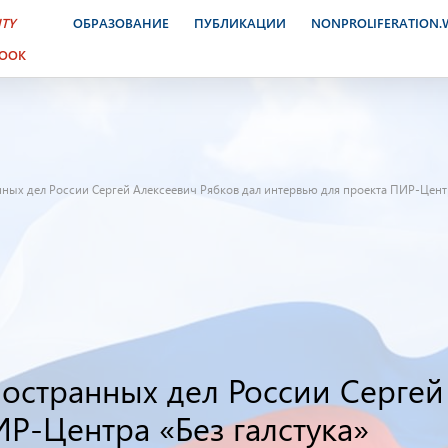
ITY
ОБРАЗОВАНИЕ
ПУБЛИКАЦИИ
NONPROLIFERATION
BOOK
ных дел России Сергей Алексеевич Рябков дал интервью для проекта ПИР-Центр
ностранных дел России Сергей
Р-Центра «Без галстука»