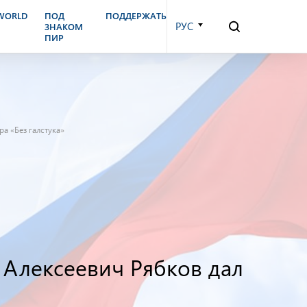
.WORLD
ПОД
ПОДДЕРЖАТЬ
РУС
ЗНАКОМ
ПИР
а «Без галстука»
 Алексеевич Рябков дал