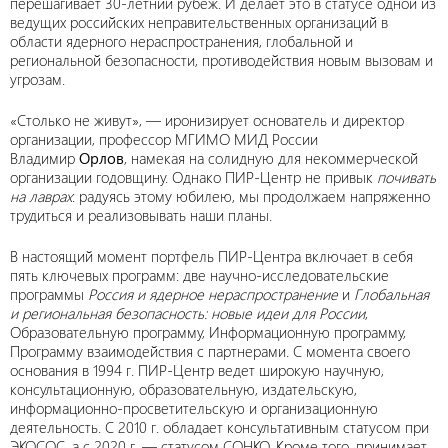
перешагивает 30-летний рубеж. И делает это в статусе одной из
ведущих российских неправительственных организаций в
области ядерного нераспространения, глобальной и
региональной безопасности, противодействия новым вызовам и
угрозам.
«Столько не живут», — иронизирует основатель и директор
организации, профессор МГИМО МИД России
Владимир
Орлов
, намекая на солидную для некоммерческой
организации годовщину. Однако ПИР-Центр не привык
почивать
на лаврах
: радуясь этому юбилею, мы продолжаем напряженно
трудиться и реализовывать наши планы.
В настоящий момент портфель ПИР-Центра включает в себя
пять ключевых программ: две научно-исследовательские
программы
Россия и ядерное нераспространение
и
Глобальная
и региональная безопасность: новые идеи для России
,
Образовательную программу, Информационную программу,
Программу взаимодействия с партнерами. С момента своего
основания в 1994 г. ПИР-Центр ведет широкую научную,
консультационную, образовательную, издательскую,
информационно-просветительскую и организационную
деятельность. С 2010 г. обладает консультативным статусом при
ЭКОСОС, а с 2020 г. — статусом СОНКО. Кроме того, принимает