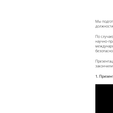
Мы подгот
должности
По случаю
научно-пр
междунаро
безопасно
Презентаци
закончили 
1. Презе