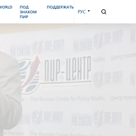
.WORLD
ПОД
ПОДДЕРЖАТЬ
РУС
ЗНАКОМ
ПИР