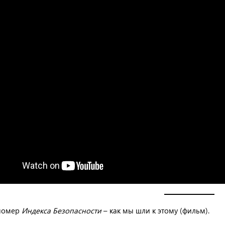
 номер
Индекса Безопасности
– как мы шли к этому (фильм).