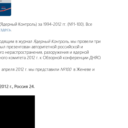
дерный Контроль) за 1994-2012 гг. (№1-100). Все
я
здесь
.
ходящим в журнал
Ядерный Контроль
, мы провели три
был презентован авторитетной российской и
го нераспространения, разоружения и ядерной
ного комитета 2012 г. к Обзорной конференции ДНЯО.
6 апреля 2012 г. мы представили
№100
в Женеве и
012 г., Россия 24.