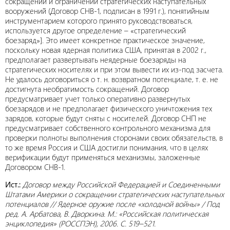
сокращении и ограничении стратегических наступательных
вооружений (Договор СНВ-1, подписан в 1991 г.), понятийным
инструментарием которого принято руководствоваться,
используется другое определение – «стратегический
боезаряд»]. Это имеет конкретное практическое значение,
поскольку новая ядерная политика США, принятая в 2002 г.,
предполагает развертывать неядерные боезаряды на
стратегических носителях и при этом вывести их из-под засчета.
Не удалось договориться о т. н. возвратном потенциале, т. е. не
достигнута необратимость сокращений. Договор
предусматривает учет только оперативно развернутых
боезарядов и не предполагает физического уничтожения тех
зарядов, которые будут сняты с носителей. Договор СНП не
предусматривает собственного контрольного механизма для
проверки полноты выполнения сторонами своих обязательств, в
то же время Россия и США достигли понимания, что в целях
верификации будут применяться механизмы, заложенные
Договором СНВ-1.
Ист.:
Договор между Российской Федерацией и Соединенными
Штатами Америки о сокращении стратегических наступательных
потенциалов // Ядерное оружие после «холодной войны» / Под
ред. А. Арбатова, В. Дворкина. М.: «Российская политическая
энциклопедия» (РОССПЭН), 2006. С. 519–521.