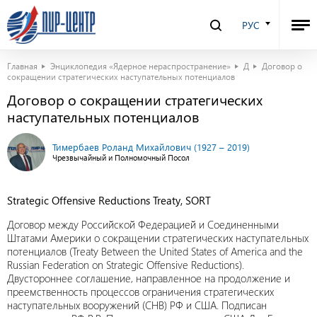
РУС
Главная
Энциклопедия «Ядерное нераспространение»
Д
Договор о
сокращении стратегических наступательных потенциалов
Договор о сокращении стратегических
наступательных потенциалов
Тимербаев Роланд Михайлович (1927 – 2019)
Чрезвычайный и Полномочный Посол
Strategic Offensive Reductions Treaty, SORT
Договор между Российской Федерацией и Соединенными
Штатами Америки о сокращении стратегических наступательных
потенциалов (Treaty Between the United States of America and the
Russian Federation оn Strategic Offensive Reductions).
Двустороннее соглашение, направленное на продолжение и
преемственность процессов ограничения стратегических
наступательных вооружений (СНВ) РФ и США. Подписан