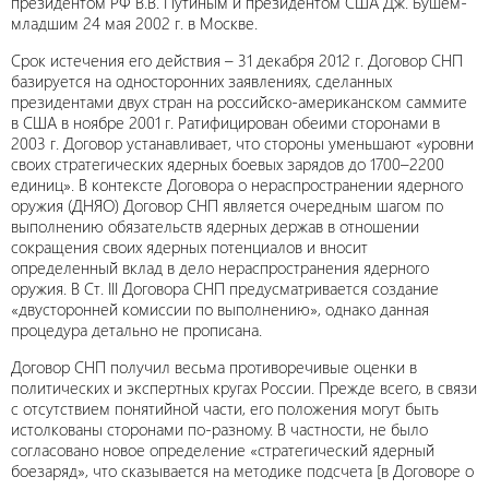
президентом РФ В.В. Путиным и президентом США Дж. Бушем-
младшим 24 мая 2002 г. в Москве.
Срок истечения его действия – 31 декабря 2012 г. Договор СНП
базируется на односторонних заявлениях, сделанных
президентами двух стран на российско-американском саммите
в США в ноябре 2001 г. Ратифицирован обеими сторонами в
2003 г. Договор устанавливает, что стороны уменьшают «уровни
своих стратегических ядерных боевых зарядов до 1700–2200
единиц». В контексте Договора о нераспространении ядерного
оружия (ДНЯО) Договор СНП является очередным шагом по
выполнению обязательств ядерных держав в отношении
сокращения своих ядерных потенциалов и вносит
определенный вклад в дело нераспространения ядерного
оружия. В Ст. III Договора СНП предусматривается создание
«двусторонней комиссии по выполнению», однако данная
процедура детально не прописана.
Договор СНП получил весьма противоречивые оценки в
политических и экспертных кругах России. Прежде всего, в связи
с отсутствием понятийной части, его положения могут быть
истолкованы сторонами по-разному. В частности, не было
согласовано новое определение «стратегический ядерный
боезаряд», что сказывается на методике подсчета [в Договоре о