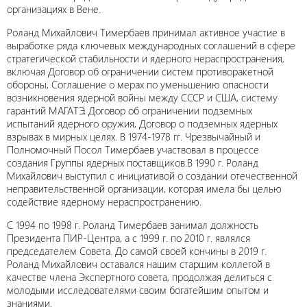
организациях в Вене.
Роланд Михайлович Тимербаев принимал активное участие в
выработке ряда ключевых международных соглашений в сфере
стратегической стабильности и ядерного нераспространения,
включая Договор об ограничении систем противоракетной
обороны, Соглашение о мерах по уменьшению опасности
возникновения ядерной войны между СССР и США, систему
гарантий МАГАТЭ, Договор об ограничении подземных
испытаний ядерного оружия, Договор о подземных ядерных
взрывах в мирных целях. В 1974-1978 гг. Чрезвычайный и
Полномочный Посол Тимербаев участвовал в процессе
создания Группы ядерных поставщиков.В 1990 г. Роланд
Михайлович выступил с инициативой о создании отечественной
неправительственной организации, которая имела бы целью
содействие ядерному нераспространению.
С 1994 по 1998 г. Роланд Тимербаев занимал должность
Президента ПИР-Центра, а с 1999 г. по 2010 г. являлся
председателем Совета. До самой своей кончины в 2019 г.
Роланд Михайлович оставался нашим старшим коллегой в
качестве члена Экспертного совета, продолжая делиться с
молодыми исследователями своим богатейшим опытом и
знаниями.