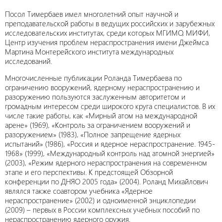
Посол Тимербаев имел многолетний опыт научной и
преподавательской работы в ведущих российских и зарубежных
исследовательских институтах, среди которых МГИМО, МИФИ,
Центр изучения проблем нераспространения имени Джеймса
Мартина Монтерейского института международных
исследований.
Многочисленные публикации Роланда Тимербаева по
ограничению вооружений, ядерному нераспространению и
разоружению пользуются заслуженным авторитетом и
громадным интересом среди широкого круга специалистов. В их
числе такие работы, как «Мирный атом на международной
арене» (1969), «Контроль за ограничением вооружений и
разоружением» (1983), «Полное запрещение ядерных
испытаний» (1986), «Россия и ядерное нераспространение. 1945-
1968» (1999), «Международный контроль над атомной энергией»
(2003), «Режим ядерного нераспространения на современном
этапе и его перспективы. К предстоящей Обзорной
конференции по ДНЯО 2005 года» (2004). Роланд Михайлович
являлся также соавтором учебника «Ядерное
нераспространение» (2002) и одноименной энциклопедии
(2009) – первых в России комплексных учебных пособий по
нераспространению ядерного оружия.