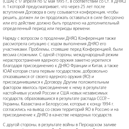
(США) с 17 апреля по 12 мая 1995 г., в соответствии со Ст. X ДНЯО,
п. 1 которой предусматривает, что через 25 лет после
вступления Договора в силу созывается конференция, чтобы
решить, должен ли он продолжать оставаться в силе бессрочно
или его действие должно быть продлено на дополнительный
определенный период или периоды времени.
Наряду с вопросом о продлении ДНЯО, Конференция также
рассмотрела ситуацию с ходом выполнения ДНЯО его
участниками. Проблемы, стоявшие перед Конференцией, были
весьма сложными. С одной стороны, международный режим
нераспространения ядерного оружия заметно укрепился
благодаря присоединению к ДНЯО Франции и Китая, а также
ЮАР, которая стала первым государством, добровольно
отказавшимся от своего ядерного оружия (ЯО) и
присоединившимся к Договору. Другим положительным
фактором явилось присоединение к нему в результате
настойчивых усилий России и США новых независимых
государств, образовавшихся в результате распада СССР, –
Украины, Казахстана и Белоруссии, которые к концу 1994 г.
согласились на вывод со своих территорий ЯО в Россию и на
присоединение к ДНЯО в качестве неядерных государств.
С другой стороны, в результате войны в Персидском заливе