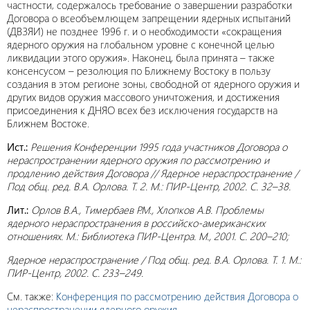
частности, содержалось требование о завершении разработки
Договора о всеобъемлющем запрещении ядерных испытаний
(ДВЗЯИ) не позднее 1996 г. и о необходимости «сокращения
ядерного оружия на глобальном уровне с конечной целью
ликвидации этого оружия». Наконец, была принята – также
консенсусом – резолюция по Ближнему Востоку в пользу
создания в этом регионе зоны, свободной от ядерного оружия и
других видов оружия массового уничтожения, и достижения
присоединения к ДНЯО всех без исключения государств на
Ближнем Востоке.
Ист.:
Решения Конференции 1995 года участников Договора о
нераспространении ядерного оружия по рассмотрению и
продлению действия Договора // Ядерное нераспространение /
Под общ. ред. В.А. Орлова. Т. 2. М.: ПИР-Центр, 2002. С. 32–38.
Лит.:
Орлов В.А., Тимербаев Р.М., Хлопков А.В. Проблемы
ядерного нераспространения в российско-американских
отношениях. М.: Библиотека ПИР-Центра. М., 2001. С. 200–210;
Ядерное нераспространение / Под общ. ред. В.А. Орлова. Т. 1. М.:
ПИР-Центр, 2002. С. 233–249.
См. также:
Конференция по рассмотрению действия Договора о
нераспространении ядерного оружия
.