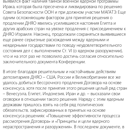
выявился факт наличия тайной военной ядерной программы
Ирака, которая была пресечена и ликвидирована по решению
Совета Безопасности ООН и при должном участии МАГАТЭ. Еще
одним осложняющим фактором для принятия решения о
продлении ДНЯО явились усилившиеся настояния Египта и
других арабских стран на увязке продления с присоединением к
ДНЯО Израиля. Наконец, продолжали сохраняться выявившиеся
еще ранее серьезные расхождения между ядерными и
неядерными государствами по поводу неудовлетворительного
состояния дел с выполнением Ст. VI (о ядерном разоружении),
что и на этот раз не позволило достичь согласия относительно
заключительного документа Конференции.
В итоге благодаря решительным и настойчивым действиям
депозитариев ДНЯО – США, России и Великобритании все же
удалось добиться бессрочного продления Договора на основе
консенсуса, хотя после принятия этого решения целый ряд стран
– Венесуэла, Египет, Индонезия, Иран и др. – высказали свои
оговорки в отношении такого решения. Наряду с этим ядерным
державам пришлось взять на себя ряд политических
обязательств, зафиксированных в принятых на основе
консенсуса решениях: «Повышение эффективности процесса
рассмотрения Договора» и «Принципы и цели ядерного
нераспространения и разоружения». В последнем документе, в