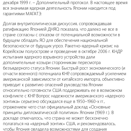
декабря 1999 г. – Дополнительный протокол. В настоящее время
вся значимая ядерная деятельность Японии находится под
гарантиями МАГАТЭ.
Долгая внутриполитическая дискуссия, сопровождавшая
ратификацию Японией ДНЯО, показала, что далеко не все в
стране согласны с отказом от потенциальной возможности в
будущем обладать ЯО для обеспечения национальной
безопасности от будущих угроз. Ракетно-ядерный кризис на
Корейском полуострове и проведение в октябре 2006 г. КНДР
испытания ядерного взрывного устройства дали
дополнительные козыри сторонникам пересмотра
безъядерного статуса Японии. Быстрый рост экономического (и
отчасти военного) потенциала КНР, сопровождаемый усилением
американской зависимости от китайского импорта, объективно
приводит к развитию опасений руководства Японии
относительно готовности США поддерживать ее в возможном
конфликте с КНР. Вопрос надежности американского «ядерного
зонтика» серьезно обсуждался еще в 1950–1960-х гг.,
отражением чего стал официальный доклад «Основные
принципы дипломатической политики» Японии (1969 г.). В
докладе отмечалось, что страна не может бесконечно
полагаться на «ядерный зонтик» США, и рекомендовалось,
чтобы Япония овладела возможностями для создания