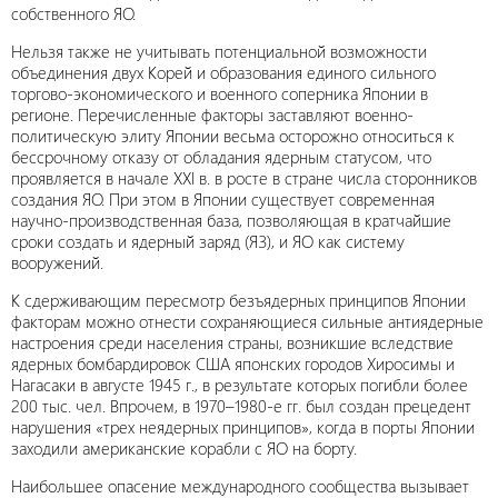
собственного ЯО.
Нельзя также не учитывать потенциальной возможности
объединения двух Корей и образования единого сильного
торгово-экономического и военного соперника Японии в
регионе. Перечисленные факторы заставляют военно-
политическую элиту Японии весьма осторожно относиться к
бессрочному отказу от обладания ядерным статусом, что
проявляется в начале XXI в. в росте в стране числа сторонников
создания ЯО. При этом в Японии существует современная
научно-производственная база, позволяющая в кратчайшие
сроки создать и ядерный заряд (ЯЗ), и ЯО как систему
вооружений.
К сдерживающим пересмотр безъядерных принципов Японии
факторам можно отнести сохраняющиеся сильные антиядерные
настроения среди населения страны, возникшие вследствие
ядерных бомбардировок США японских городов Хиросимы и
Нагасаки в августе 1945 г., в результате которых погибли более
200 тыс. чел. Впрочем, в 1970–1980-е гг. был создан прецедент
нарушения «трех неядерных принципов», когда в порты Японии
заходили американские корабли с ЯО на борту.
Наибольшее опасение международного сообщества вызывает