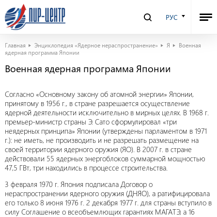
РУС
Главная
Энциклопедия «Ядерное нераспространение»
Я
Военная
ядерная программа Японии
Военная ядерная программа Японии
Согласно «Основному закону об атомной энергии» Японии,
принятому в 1956 г., в стране разрешается осуществление
ядерной деятельности исключительно в мирных целях. В 1968 г.
премьер-министр страны Э. Сато сформулировал «три
неядерных принципа» Японии (утверждены парламентом в 1971
г.): не иметь, не производить и не разрешать размещение на
своей территории ядерного оружия (ЯО). В 2007 г. в стране
действовали 55 ядерных энергоблоков суммарной мощностью
47,5 ГВт, три находились в процессе строительства.
3 февраля 1970 г. Япония подписала Договор о
нераспространении ядерного оружия (ДНЯО), а ратифицировала
его только 8 июня 1976 г. 2 декабря 1977 г. для страны вступило в
силу Соглашение о всеобъемлющих гарантиях МАГАТЭ, а 16