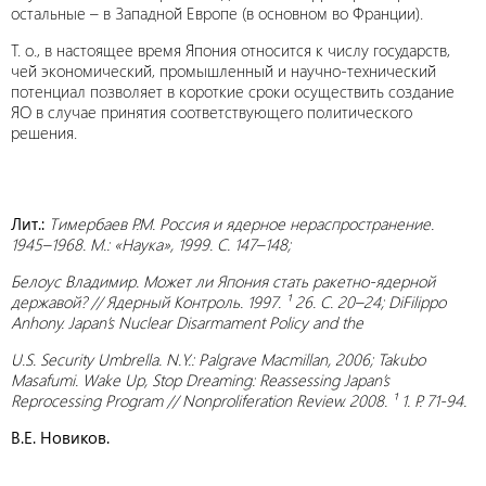
остальные – в Западной Европе (в основном во Франции).
Т. о., в настоящее время Япония относится к числу государств,
чей экономический, промышленный и научно-технический
потенциал позволяет в короткие сроки осуществить создание
ЯО в случае принятия соответствующего политического
решения.
Лит.:
Тимербаев Р.М. Россия и ядерное нераспространение.
1945–1968. М.: «Наука», 1999. С. 147–148;
Белоус Владимир. Может ли Япония стать ракетно-ядерной
державой? // Ядерный Контроль. 1997. ¹ 26. С. 20–24; DiFilippo
Anhony. Japan’s Nuclear Disarmament Policy and the
U.S. Security Umbrella. N.Y.: Palgrave Macmillan, 2006; Takubo
Masafumi. Wake Up, Stop Dreaming: Reassessing Japan’s
Reprocessing Program // Nonproliferation Review. 2008. ¹ 1. P. 71-94.
В.Е. Новиков.