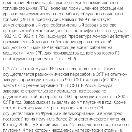
ориентация Японии на обладание всеми звеньями ядерного
топливного цикла (ЯТЦ), включая промышленное обогащение
урана и радиохимическую переработку облученного ядерного
топлива (ОЯТ). В префектуре Окаяма с 1989 г. действует
демонстрационный уранообогатительный завод на основе
центрифужной технологии (опытная центрифуга была создана в
1982 г.). С 1992 г. в Роккашо-мура (префектура Аомори) действует
промышленный завод по обогащению урана проектной
мощностью 1,5 млн ЕРР (в настоящее время работает на
мощности 1 млн ЕРР; для производства одного уранового ЯЗ
необходимо в среднем ок. 4 тыс. ЕРР).
С 1977 г. в Токай-мура в 130 км на северо-восток от Токио
осуществляется радиохимическая переработка ОЯТ на опытном
заводе с производительностью 90 т ОЯТ ежегодно (к 2006 г.
здесь было регенерировано 1116 т ОЯТ). В Роккашо-мура
завершено строительство промышленного завода по
радиохимической переработке ОЯТ производительностью 800 т
ОЯТ в год. Завод сможет выделять до 4 т плутония в год. Кроме
того, в течение ряда лет регенерация японского ОЯТ
осуществлялась во Франции и Великобритании, и в ходе трех
поставок Япония получила более 2т энергетического плутония.
К концу 2006 г. у Японии имелось 45 т выделенного реакторного
плутония, 4 т из которых находились на территории страны, а