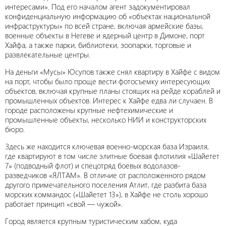
интересами». Под его началом агент задокументировал
конфиденциальную информацию об «объектах национальной
инфраструктуры» по всей стране, включая армейские базы,
военные объекты в Негеве и ядерный центр в Димоне, порт
Хайфа, а также парки, библиотеки, зоопарки, торговые и
развлекательные центры.
На деньги «Мусы» Юсупов также снял квартиру в Хайфе с видом
на порт, чтобы было проще вести фотосъемку интересующих
объектов, включая крупные планы стоящих на рейде кораблей и
промышленных объектов. Интерес к Хайфе едва ли случаен. В
городе расположены крупные нефтехимические и
промышленные объекты, несколько НИИ и конструкторских
бюро.
Здесь же находится ключевая военно-морская база Израиля,
где квартируют в том числе элитные боевая флотилия «Шайетет
7» (подводный флот) и спецотряд боевых водолазов-
разведчиков «ЯЛТАМ». В отличие от расположенного рядом
другого примечательного поселения Атлит, где разбита база
морских коммандос («Шайетет 13»), в Хайфе не столь хорошо
работает принцип «свой — чужой».
Город является крупным туристическим хабом, куда