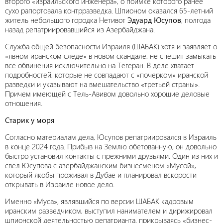
второго «израильского инженера», о поимке которого ранее
сухо рапортовала контрразведка. Шпионом оказался 65-летний
житель небольшого городка Нетивот
Эдуард Юсупов
, полгода
назад репатриировавшийся из Азербайджана.
Служба общей безопасности Израиля (ШАБАК) хотя и заявляет о
«явном иранском следе» в новом скандале, не спешит замыкать
все обвинения исключительно на Тегеран. В деле хватает
подробностей, которые не совпадают с «почерком» иранской
разведки и указывают на вмешательство «третьей страны».
Причем имеющей с Тель-Авивом довольно хорошие деловые
отношения.
Старик у моря
Согласно материалам дела, Юсупов репатриировался в Израиль
в конце 2024 года. Прибыв на Землю обетованную, он довольно
быстро установил контакты с прежними друзьями. Один из них и
свел Юсупова с азербайджанским бизнесменом «Мусой»,
который якобы проживал в Дубае и планировал вскорости
открывать в Израиле новое дело.
Именно «Муса», являвшийся по версии ШАБАК кадровым
иранским разведчиком, выступил нанимателем и дирижировал
шпионской деятельностью репатрианта, прикрываясь «бизнес-