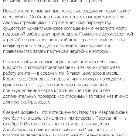
Израиля. Любые контакты с персами он отрицает.
Новые оперативные данные несколько озадачили израильские
спецслужбы. Особенно с учетом того, что между Баку и Тель-
Авивом, стремящимся к стратегическому партнерству,
существует «джентльменское соглашение» о недопустимости
подрывной работы друг против друга. Появление дружественной
«третьей стороны» в шпионской игре серьезно поменяло бы
конфигурацию всего дела и вынудило бы израильское
правительство задать партнерам неудобные вопросы.
Отчасти возбудить новые подозрения помогла небывалая
щедрость, с которой предполагаемый заказчик оплачивал
работу агента — в среднем по 15 тысяч долларов в месяц.
Кроме того, Юсупов стал первым, чьи гонорары приходили в
криптовалюте — до этого агентура получала деньги
преимущественно через классические тайники и без
дополнительных проверок «со стороны», что также нетипично
для иранской разведки.
Следует добавить, что в отношениях Израиля и Азербайджана
уже были скандалы со «шпионским флером». Последний — в
октябре 2024 года. Тогда арест семерых выходцев из
Азербайджана, обвиненных в работе на Иран, несколько
подпортил переговорный климат между Тель-Авивом и Баку.