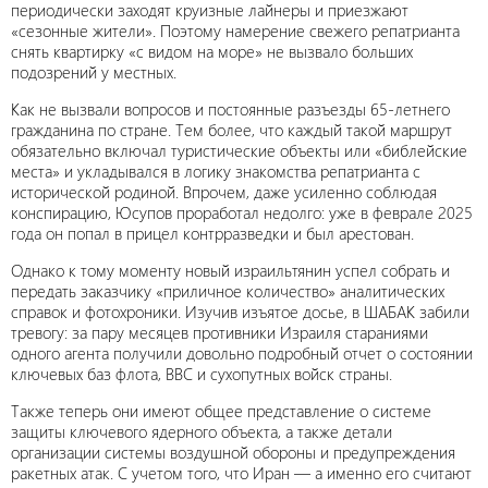
периодически заходят круизные лайнеры и приезжают
«сезонные жители». Поэтому намерение свежего репатрианта
снять квартирку «с видом на море» не вызвало больших
подозрений у местных.
Как не вызвали вопросов и постоянные разъезды 65-летнего
гражданина по стране. Тем более, что каждый такой маршрут
обязательно включал туристические объекты или «библейские
места» и укладывался в логику знакомства репатрианта с
исторической родиной. Впрочем, даже усиленно соблюдая
конспирацию, Юсупов проработал недолго: уже в феврале 2025
года он попал в прицел контрразведки и был арестован.
Однако к тому моменту новый израильтянин успел собрать и
передать заказчику «приличное количество» аналитических
справок и фотохроники. Изучив изъятое досье, в ШАБАК забили
тревогу: за пару месяцев противники Израиля стараниями
одного агента получили довольно подробный отчет о состоянии
ключевых баз флота, ВВС и сухопутных войск страны.
Также теперь они имеют общее представление о системе
защиты ключевого ядерного объекта, а также детали
организации системы воздушной обороны и предупреждения
ракетных атак. С учетом того, что Иран — а именно его считают