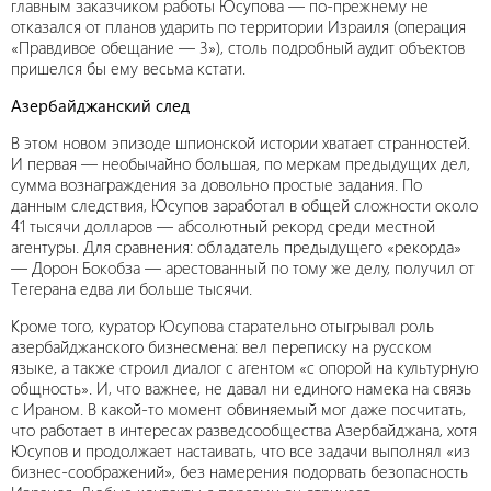
главным заказчиком работы Юсупова — по-прежнему не
отказался от планов ударить по территории Израиля (операция
«Правдивое обещание — 3»), столь подробный аудит объектов
пришелся бы ему весьма кстати.
Азербайджанский след
В этом новом эпизоде шпионской истории хватает странностей.
И первая — необычайно большая, по меркам предыдущих дел,
сумма вознаграждения за довольно простые задания. По
данным следствия, Юсупов заработал в общей сложности около
41 тысячи долларов — абсолютный рекорд среди местной
агентуры. Для сравнения: обладатель предыдущего «рекорда»
— Дорон Бокобза — арестованный по тому же делу, получил от
Тегерана едва ли больше тысячи.
Кроме того, куратор Юсупова старательно отыгрывал роль
азербайджанского бизнесмена: вел переписку на русском
языке, а также строил диалог с агентом «с опорой на культурную
общность». И, что важнее, не давал ни единого намека на связь
с Ираном. В какой-то момент обвиняемый мог даже посчитать,
что работает в интересах разведсообщества Азербайджана, хотя
Юсупов и продолжает настаивать, что все задачи выполнял «из
бизнес-соображений», без намерения подорвать безопасность