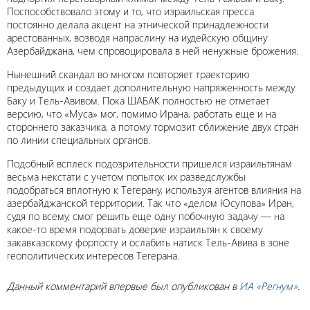
Поспособствовало этому и то, что израильская пресса
постоянно делала акцент на этнической принадлежности
арестованных, возводя напраслину на иудейскую общину
Азербайджана, чем спровоцировала в ней ненужные брожения.
Нынешний скандал во многом повторяет траекторию
предыдущих и создает дополнительную напряженность между
Баку и Тель-Авивом. Пока ШАБАК полностью не отметает
версию, что «Муса» мог, помимо Ирана, работать еще и на
стороннего заказчика, а потому тормозит сближение двух стран
по линии специальных органов.
Подобный всплеск подозрительности пришелся израильтянам
весьма некстати с учетом попыток их разведслужбы
подобраться вплотную к Тегерану, используя агентов влияния на
азербайджанской территории. Так что «делом Юсупова» Иран,
судя по всему, смог решить еще одну побочную задачу — на
какое-то время подорвать доверие израильтян к своему
закавказскому форпосту и ослабить натиск Тель-Авива в зоне
геополитических интересов Тегерана.
Данный комментарий впервые был опубликован в
ИА «Регнум»
.