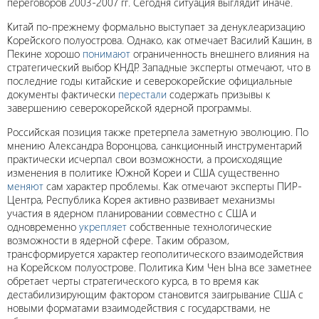
переговоров 2003-2007 гг. Сегодня ситуация выглядит иначе.
Китай по-прежнему формально выступает за денуклеаризацию
Корейского полуострова. Однако, как отмечает Василий Кашин, в
Пекине хорошо
понимают
ограниченность внешнего влияния на
стратегический выбор КНДР. Западные эксперты отмечают, что в
последние годы китайские и северокорейские официальные
документы фактически
перестали
содержать призывы к
завершению северокорейской ядерной программы.
Российская позиция также претерпела заметную эволюцию. По
мнению Александра Воронцова, санкционный инструментарий
практически исчерпал свои возможности, а происходящие
изменения в политике Южной Кореи и США существенно
меняют
сам характер проблемы. Как отмечают эксперты ПИР-
Центра, Республика Корея активно развивает механизмы
участия в ядерном планировании совместно с США и
одновременно
укрепляет
собственные технологические
возможности в ядерной сфере. Таким образом,
трансформируется характер геополитического взаимодействия
на Корейском полуострове. Политика Ким Чен Ына все заметнее
обретает черты стратегического курса, в то время как
дестабилизирующим фактором становится заигрывание США с
новыми форматами взаимодействия с государствами, не