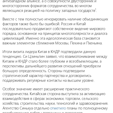
антизападном альянсе, а о совокупности двусторонних и
многосторонних форматов сотрудничества, во многом
1
являющихся реакцией на политику западных государств
.
Вместе с тем полностью игнорировать наличие объединяющих
факторов также было бы ошибкой. Россия и Китай
последовательно продвигают собственное видение мирового
порядка, основанное на принципах многополярности и диалога
цивилизаций. Именно эта идеологическая база становится
важным элементом сближения Москвы, Пекина и Пхеньяна.
Итоги визита лидера Китая в КНДР подтвердили данную
тенденцию. Си Цзиньпин заявил, что взаимопонимание между
Китаем и КНДР стало более глубоким и всеобъемлющим, а
перспективы дальнейшего развития отношений приобрели
большую определенность. Стороны подтвердили
стратегический характер партнерства и договорились
поддерживать регулярные контакты на высшем уровне.
Особое значение имеет расширение практического
сотрудничества. Китайская сторона выступила за активизацию
взаимодействия в сферах экономики, торговли, сельского
хозяйства, строительства, науки, технологий и здравоохранения.
Агентство Синьхуа отдельно
отметило
планы по полноценному
возобновлению работы пограничных переходов,