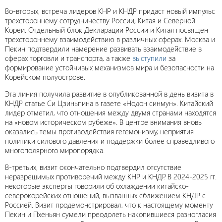
Во-вторых, встреча лидеров КНР и КНДР придаст новый импульс
трехстороннему сотрудничеству России, Китая и Северной
Кореи. Отдельный блок Декларации России и Китая посвящен
трехстороннему взаимодействию в различных сферах. Москва и
Пекин подтвердили намерение развивать взаимодействие в
сферах торговли и транспорта, а также
выступили
за
формирование устойчивых механизмов мира и безопасности на
Корейском полуострове.
Эта линия получила развитие в опубликованной в день визита в
КНДР статье Си Цзиньпина в газете «Нодон синмун». Китайский
лидер отметил, что отношения между двумя странами находятся
на «новом историческом рубеже». В центре внимания вновь
оказались темы противодействия гегемонизму, неприятия
политики силового давления и поддержки более справедливого
многополярного миропорядка.
В-третьих, визит окончательно подтвердил отсутствие
неразрешимых противоречий между КНР и КНДР. В 2024-2025 гг.
некоторые эксперты говорили об охлаждении китайско-
северокорейских отношений, вызванных сближением КНДР с
Россией. Визит продемонстрировал, что к настоящему моменту
Пекин и Пхеньян сумели преодолеть накопившиеся разногласия