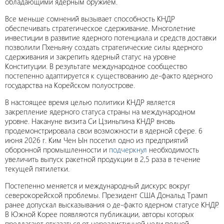
обладающими ядерным оружием.
Все меньше сомнений вызывает способность КНДР
обеспечивать стратегическое сдерживание. Многолетние
инвестиции в развитие ядерного потенциала и средств доставки
позволили Пхеньяну создать стратегические силы ядерного
сдерживания и закрепить ядерный статус на уровне
Конституции. В результате международное сообщество
постепенно адаптируется к существованию де-факто ядерного
государства на Корейском полуострове.
В настоящее время целью политики КНДР является
закрепление ядерного статуса страны на международном
уровне. Накануне визита Си Цзиньпина КНДР вновь
продемонстрировала свои возможности в ядерной сфере. 6
июня 2026 г. Ким Чен Ын посетил одно из предприятий
оборонной промышленности и
подчеркнул
необходимость
увеличить выпуск ракетной продукции в 2,5 раза в течение
текущей пятилетки.
Постепенно меняется и международный дискурс вокруг
северокорейской проблемы. Президент США Дональд Трамп
ранее допускал высказывания о де-факто ядерном статусе КНДР.
В Южной Корее появляются публикации, авторы которых
предлагают отказаться от нереалистичной цели полной