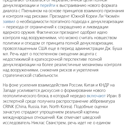
денуклеаризации и
перейти
к выстраиванию нового формата
диалога с Пхеньяном на основе принципов взаимного признания
и контроля над рисками. Президент Южной Кореи Ли Чжэмён
заявил
о необходимости поэтапного подхода к денуклеаризации
– перехода от ограничений к сокращению и ликвидации
ядерного оружия. Фактически президент одобрил идею
контроля над вооружениями, что можно считать новшеством
политики и отходом от принципа полной денуклеаризации,
провозглашенным США еще в период администрации Дж. Буша
мл. Речь идет о постепенном смещении акцента с
недостижимой в краткосрочной перспективе полной
денуклеаризации на более реалистичные механизмы контроля
над вооружениями, снижения рисков и укрепления
стратегической стабильности.
На фоне усиления взаимодействия России, Китая и КНДР на
Западе усиливается дискуссия о формировании нового
геополитического блока, в который нередко
включают
Иран. В
экспертной среде получила распространение аббревиатура
CRINK (China, Russia, Iran, North Korea). Подобные оценки
зачастую страдают упрощением реальной картины
международных отношений. Как отмечает шведский
исследователь Никлас Сванстрем, речь идет не о едином