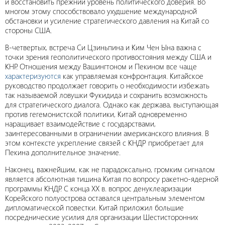
и восстановить прежний уровень политического доверия. Во
многом этому способствовало ухудшение международной
обстановки и усиление стратегического давления на Китай со
стороны США.
В-четвертых, встреча Си Цзиньпина и Ким Чен Ына важна с
точки зрения геополитического противостояния между США и
КНР. Отношения между Вашингтоном и Пекином все чаще
характеризуются
как управляемая конфронтация. Китайское
руководство продолжает говорить о необходимости избежать
так называемой ловушки Фукидида и сохранить возможность
для стратегического диалога. Однако как держава, выступающая
против гегемонистской политики, Китай одновременно
наращивает взаимодействие с государствами,
заинтересованными в ограничении американского влияния. В
этом контексте укрепление связей с КНДР приобретает для
Пекина дополнительное значение.
Наконец, важнейшим, как не парадоксально, громким сигналом
является абсолютная тишина Китая по вопросу ракетно-ядерной
программы КНДР. С конца ХХ в. вопрос денуклеаризации
Корейского полуострова оставался центральным элементом
дипломатической повестки. Китай приложил большие
посреднические усилия для организации Шестисторонних