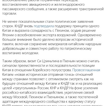
восстановлению авиационного и железнодорожного
пассажирского сообщения, а также расширению трансграничной
торговли.
Не менее показательными стали политические заявления
сторон. КНДР вновь
подтвердила
поддержку принципа одного
Китая и выразила солидарность с Пекином, осудив решение
Японии о возобновлении экспорта вооружений. Одновременно
большое внимание было уделено вопросам исторической
памяти, включая сохранение мемориалов китайским народным
добровольцам и совместную работу по патриотическому
воспитанию молодежи.
Таким образом, визит Си Цзиньпина в Пхеньян можно считать
сигналом преемственности и последовательности позиции
Китая в отношении Корейского полуострова.
Провозглашенная
Китаем «новая историческая отправная точка» отношений
между странами позволяет с оптимизмом смотреть как на
будущее отношений между Китаем и КНДР, так и на реализацию
целей «треугольника» России, КНР и КНДР. На фоне усиления
российско-китайского взаимодействия, укрепления связей
между Москвой, Пекином и Пхеньяном, а также постепенной
адаптации международного сообщества к ядерному статусу
КНДР вопрос денуклеаризации все чаще уступает место поиску